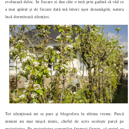
evoluează deloc. În fiecare zi dau câte o tură prin gadină să văd ce
a mai apărut și de fiecare dată mă întorc ușor dezamăgită, natura
încă dormitează silențios.
Tot silențioasă mi se pare și blogosfera în ultima vreme. Parcă
nimeni nu mai mișcă nimic, cheful de scris ocolește parcă pe
majoritatea. Pe majoritatea oamenilor frumoși firește, că restul au