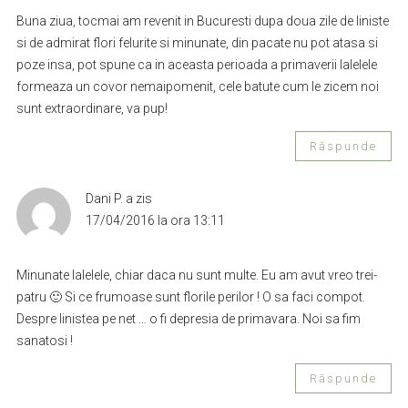
Buna ziua, tocmai am revenit in Bucuresti dupa doua zile de liniste
si de admirat flori felurite si minunate, din pacate nu pot atasa si
poze insa, pot spune ca in aceasta perioada a primaverii lalelele
formeaza un covor nemaipomenit, cele batute cum le zicem noi
sunt extraordinare, va pup!
Răspunde
Dani P.
a zis
17/04/2016 la ora 13:11
Minunate lalelele, chiar daca nu sunt multe. Eu am avut vreo trei-
patru 🙂 Si ce frumoase sunt florile perilor ! O sa faci compot.
Despre linistea pe net … o fi depresia de primavara. Noi sa fim
sanatosi !
Răspunde