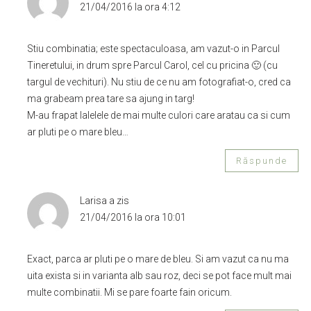
21/04/2016 la ora 4:12
Stiu combinatia; este spectaculoasa, am vazut-o in Parcul
Tineretului, in drum spre Parcul Carol, cel cu pricina 🙂 (cu
targul de vechituri). Nu stiu de ce nu am fotografiat-o, cred ca
ma grabeam prea tare sa ajung in targ!
M-au frapat lalelele de mai multe culori care aratau ca si cum
ar pluti pe o mare bleu…
Răspunde
Larisa
a zis
21/04/2016 la ora 10:01
Exact, parca ar pluti pe o mare de bleu. Si am vazut ca nu ma
uita exista si in varianta alb sau roz, deci se pot face mult mai
multe combinatii. Mi se pare foarte fain oricum.