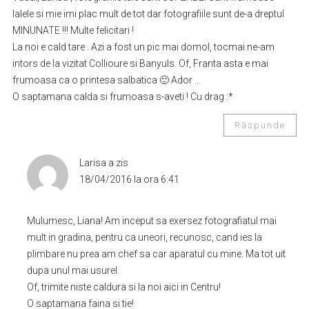
lalele si mie imi plac mult de tot dar fotografiile sunt de-a dreptul
MINUNATE !!! Multe felicitari !
La noi e cald tare . Azi a fost un pic mai domol, tocmai ne-am
intors de la vizitat Collioure si Banyuls. Of, Franta asta e mai
frumoasa ca o printesa salbatica 🙂 Ador …
O saptamana calda si frumoasa s-aveti ! Cu drag :*
Răspunde
Larisa
a zis
18/04/2016 la ora 6:41
Mulumesc, Liana! Am inceput sa exersez fotografiatul mai
mult in gradina, pentru ca uneori, recunosc, cand ies la
plimbare nu prea am chef sa car aparatul cu mine. Ma tot uit
dupa unul mai usurel.
Of, trimite niste caldura si la noi aici in Centru!
O saptamana faina si tie!