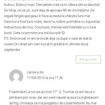
boboci. Boboci mari. Clematitele cred că în câteva zile se deschid.
De ferigi, ce să zic, sunt deja de aproape 80 de cm înălţime. De
regulă ferigile ajungeau în faza aceasta la sfârşitul lunii mai.
Gazonul a fost tuns marţi, dacă nu mâine, poimâine cu siguranţă
trebuie tuns din nou. Concluzia, vremea este înaintată cu o lună
bună. Ceea ce pe mine una mă bucură! 🙂
PS: De bronzat, m-am bronzat deja ca după o vară de stat la
soare.Ce-i drept am cam lucrat în grădină în ultimele două
săptămâni.
Răspunde
Larisa
a zis
17/04/2016 la ora 17:26
Foarte tare! La noi azi au fost 11° :)). Tocmai ce am facut o
plimbare prin oras, dar am venit repede acasa ca inghetasem
de frig. Urmeaza sa ma pregatesc de o baie fierbinte. Nu mai