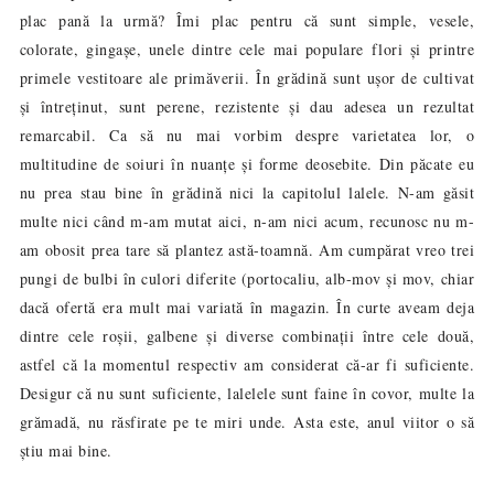
plac pană la urm
ă
? Îmi plac pentru că sunt simple, vesele,
colorate, gingașe, unele dintre cele mai populare flori și printre
primele vestitoare ale primăverii. În grădină sunt ușor de cultivat
și întreținut, sunt perene, rezistente și dau adesea un rezultat
remarcabil. Ca să nu mai vorbim despre varietatea lor, o
multitudine de soiuri în nuanțe și forme deosebite. Din păcate eu
nu prea stau bine în grădină nici la capitolul lalele. N-am găsit
multe nici când m-am mutat aici, n-am nici acum, recunosc nu m-
am obosit prea tare să plantez astă-toamnă. Am cumpărat vreo trei
pungi de bulbi în culori diferite (portocaliu, alb-mov și mov, chiar
dacă ofertă era mult mai variată în magazin. În curte aveam deja
dintre cele roșii, galbene și diverse combinații între cele două,
astfel că la momentul respectiv am considerat că-ar fi suficiente.
Desigur că nu sunt suficiente, lalelele sunt faine în covor, multe la
grămadă, nu răsfirate pe te miri unde. Asta este, anul viitor o să
știu mai bine.