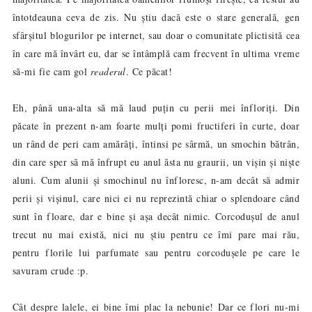
întotdeauna ceva de zis. Nu știu dacă este o stare generală, gen
sfârșitul blogurilor pe internet, sau doar o comunitate plictisită cea
în care mă învârt eu, dar se întâmplă cam frecvent în ultima vreme
să-mi fie cam gol
readerul
. Ce păcat!
Eh, până una-alta să mă laud puțin cu perii mei înfloriți. Din
păcate în prezent n-am foarte mulți pomi fructiferi în curte, doar
un rând de peri cam amărâți, întinsi pe sârmă, un smochin bătrân,
din care sper să mă înfrupt eu anul ăsta nu graurii, un vișin și niște
aluni. Cum alunii și smochinul nu înfloresc, n-am decât să admir
perii și vișinul, care nici ei nu reprezintă chiar o splendoare când
sunt în floare, dar e bine și așa decât nimic. Corcodușul de anul
trecut nu mai există, nici nu știu pentru ce îmi pare mai rău,
pentru florile lui parfumate sau pentru corcodușele pe care le
savuram crude :p.
Cât despre lalele, ei bine îmi plac la nebunie! Dar ce flori nu-mi