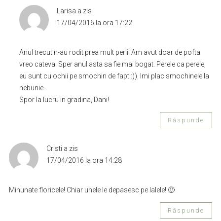
Larisa
a zis
17/04/2016 la ora 17:22
Anul trecut n-au rodit prea mult perii. Am avut doar de pofta
vreo cateva. Sper anul asta sa fie mai bogat. Perele ca perele,
eu sunt cu ochii pe smochin de fapt :)). Imi plac smochinele la
nebunie.
Spor la lucru in gradina, Dani!
Răspunde
Cristi
a zis
17/04/2016 la ora 14:28
Minunate floricele! Chiar unele le depasesc pe lalele! 🙂
Răspunde