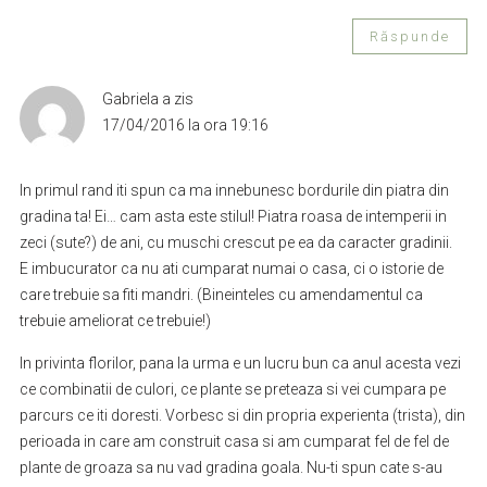
Răspunde
Gabriela
a zis
17/04/2016 la ora 19:16
In primul rand iti spun ca ma innebunesc bordurile din piatra din
gradina ta! Ei… cam asta este stilul! Piatra roasa de intemperii in
zeci (sute?) de ani, cu muschi crescut pe ea da caracter gradinii.
E imbucurator ca nu ati cumparat numai o casa, ci o istorie de
care trebuie sa fiti mandri. (Bineinteles cu amendamentul ca
trebuie ameliorat ce trebuie!)
In privinta florilor, pana la urma e un lucru bun ca anul acesta vezi
ce combinatii de culori, ce plante se preteaza si vei cumpara pe
parcurs ce iti doresti. Vorbesc si din propria experienta (trista), din
perioada in care am construit casa si am cumparat fel de fel de
plante de groaza sa nu vad gradina goala. Nu-ti spun cate s-au