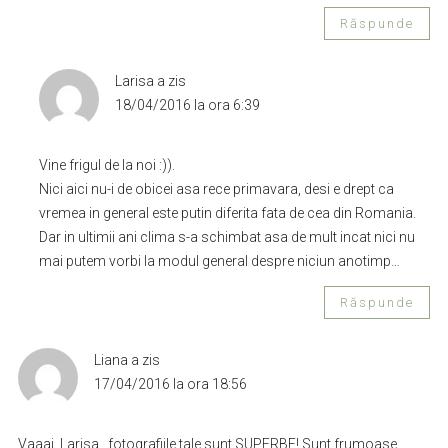
Răspunde
Larisa
a zis
18/04/2016 la ora 6:39
Vine frigul de la noi :)).
Nici aici nu-i de obicei asa rece primavara, desi e drept ca
vremea in general este putin diferita fata de cea din Romania.
Dar in ultimii ani clima s-a schimbat asa de mult incat nici nu
mai putem vorbi la modul general despre niciun anotimp…
Răspunde
Liana
a zis
17/04/2016 la ora 18:56
Vaaai, Larisa , fotografiile tale sunt SUPERBE! Sunt frumoase