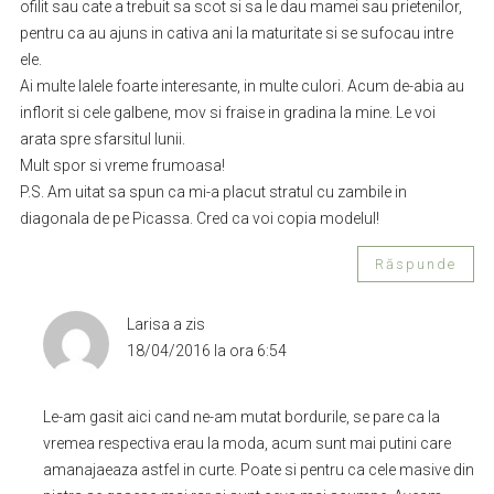
ofilit sau cate a trebuit sa scot si sa le dau mamei sau prietenilor,
pentru ca au ajuns in cativa ani la maturitate si se sufocau intre
ele.
Ai multe lalele foarte interesante, in multe culori. Acum de-abia au
inflorit si cele galbene, mov si fraise in gradina la mine. Le voi
arata spre sfarsitul lunii.
Mult spor si vreme frumoasa!
P.S. Am uitat sa spun ca mi-a placut stratul cu zambile in
diagonala de pe Picassa. Cred ca voi copia modelul!
Răspunde
Larisa
a zis
18/04/2016 la ora 6:54
Le-am gasit aici cand ne-am mutat bordurile, se pare ca la
vremea respectiva erau la moda, acum sunt mai putini care
amanajaeaza astfel in curte. Poate si pentru ca cele masive din