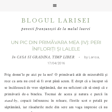
Skip
Skip
Skip
BLOGUL LARISEI
to
to
to
primary
main
primary
povesti franțuzești de la malul loarei
navigation
content
sidebar
UN PIC DIN PRIMĂVARA MEA (IV): PERI
ÎNFLORIȚI ȘI LALELE
In
CASA SI GRADINA
,
TIMP LIBER
• by Larisa,
17/04/2016
Frig domn’le pe aici pe la noi! O primăvară atât de mizerabilă și
rece ca asta nu cred să fi avut până acum. E drept că a început să
se încălzească de vreo săptămână, dar nu suficient cât să simți că e
primăvară de-a binelea. Tocmai de aceea și natura e parcă în
stand-by
, copacii înfrunzesc în reluare, florile scot o petală pe
săptămână, iar răsadurile mele din sere am vaga impresie că nu