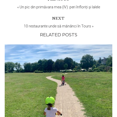
Interactions
«
Un pic din primăvara mea (IV): peri înfloriți și lalele
NEXT
10 restaurante unde să mănânci în Tours
»
RELATED POSTS