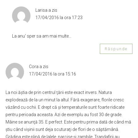
Larisa
a zis
17/04/2016 la ora 17:23
La anu' sper sa am mai multe…
Răspunde
Cora
a zis
17/04/2016 la ora 15:16
La noi ăştia de prin centrul ţării este exact invers. Natura
explodează de la un minut la altul. Fără exagerare, florile cresc
văzând cu ochii. E drept că şi temperaturile sunt foarte ridicate
pentru perioada aceasta. Azi de exemplu au fost 30 de grade.
Mâine se anunţă 35. E perfect. Este pentru prima dată de când mă
ştiu când vişinii sunt deja scuturaţi de flori de o săptămână.
Grădina este plină de lalele, narcise şi zambile. Trandafirii au