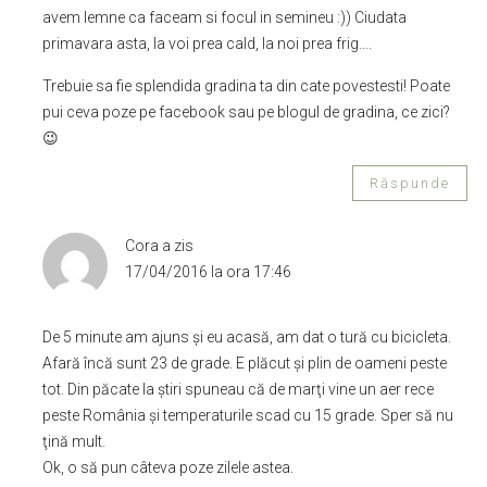
avem lemne ca faceam si focul in semineu :)) Ciudata
primavara asta, la voi prea cald, la noi prea frig….
Trebuie sa fie splendida gradina ta din cate povestesti! Poate
pui ceva poze pe facebook sau pe blogul de gradina, ce zici?
😉
Răspunde
Cora
a zis
17/04/2016 la ora 17:46
De 5 minute am ajuns şi eu acasă, am dat o tură cu bicicleta.
Afară încă sunt 23 de grade. E plăcut şi plin de oameni peste
tot. Din păcate la ştiri spuneau că de marţi vine un aer rece
peste România şi temperaturile scad cu 15 grade. Sper să nu
ţină mult.
Ok, o să pun câteva poze zilele astea.