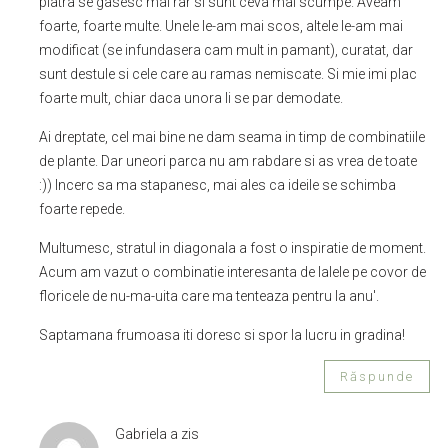
piatra se gasesc mai rar si sunt ceva mai scumpe. Aveam
foarte, foarte multe. Unele le-am mai scos, altele le-am mai
modificat (se infundasera cam mult in pamant), curatat, dar
sunt destule si cele care au ramas nemiscate. Si mie imi plac
foarte mult, chiar daca unora li se par demodate.
Ai dreptate, cel mai bine ne dam seama in timp de combinatiile
de plante. Dar uneori parca nu am rabdare si as vrea de toate
:)) Incerc sa ma stapanesc, mai ales ca ideile se schimba
foarte repede.
Multumesc, stratul in diagonala a fost o inspiratie de moment.
Acum am vazut o combinatie interesanta de lalele pe covor de
floricele de nu-ma-uita care ma tenteaza pentru la anu'.
Saptamana frumoasa iti doresc si spor la lucru in gradina!
Răspunde
Gabriela
a zis