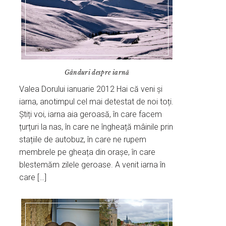
Gânduri despre iarnă
Valea Dorului ianuarie 2012 Hai că veni și
iarna, anotimpul cel mai detestat de noi toți.
Știți voi, iarna aia geroasă, în care facem
țurțuri la nas, în care ne îngheață mâinile prin
stațiile de autobuz, în care ne rupem
membrele pe gheața din orașe, în care
blestemăm zilele geroase. A venit iarna în
care […]