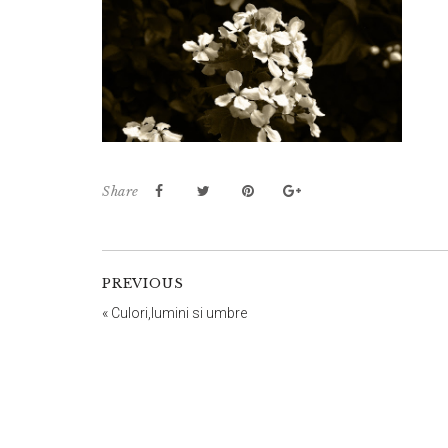
Share
PREVIOUS
«
Culori,lumini si umbre