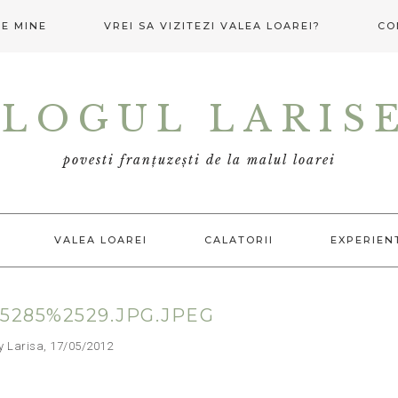
E MINE
VREI SA VIZITEZI VALEA LOAREI?
CO
LOGUL LARIS
povesti franțuzești de la malul loarei
VALEA LOAREI
CALATORII
EXPERIEN
5285%2529.JPG.JPEG
arisa, 17/05/2012