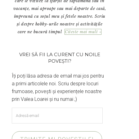
care le vizitez la sfârșit de săptămână sau în
vacanțe, mai aproape sau mai departe de casă,
împreună cu soțul meu și fetele noastre. Scriu
și despre hobby-urile noastre și activitățile
care ne bucură timpul
Citeste mai mult »
VREI SĂ FII LA CURENT CU NOILE
POVEȘTI?
Îți poți lăsa adresa de email mai jos pentru
a primi articolele noi. Scriu despre locuri
frumoase, povești și experiențele noastre
prin Valea Loarei și nu numai ;)
Adresă
email