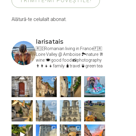
TRIMITE-MI POVEȘTILE!
Alătură-te celuilalt abonat.
larisatais
🇷🇴Romanian living in France🇫🇷
Loire Valley @ Amboise
🏞️nature 🥂
wine 🍽 good food 📸photography
👨‍👩‍👧‍👧family 🧳travel 🍵green tea