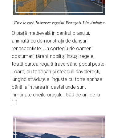
Vive le roy! Intrarea regelui François I în Amboise
O piață medievală în centrul orașului,
animată cu demonstrații de dansuri
renascentiste. Un cortegiu de oameni
costumați, țărani, nobili și însuși regele,
toată curtea regală traversând podul peste
Loara, cu toboșari și steaguri cavalerești,
lungind străduțele înguste cu torțe aprinse
până la intrarea în castel unde sunt
înmânate cheile orașului. 500 de ani de la
[…]