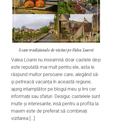
5 sate tradiţionale de vizitat pe Valea Loarei
Valea Loarei nu inseamnă doar castele deși
este reputată mai mult pentru ele, asta le
răspund multor persoane care, alegând să-
și petreacă vacanța în această regiune,
ajung intamplător pe blogul meu și îmi cer
informații sau sfaturi. Desigur, castelele sunt
multe și interesante, insă pentru a profita la
maxim este de preferat să combinați
vizitarea […]