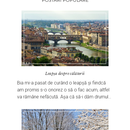
POSTARI POPULARE
Leapșa despre călătorii
Bia mi-a pasat de curând o leapșă și fiindcă
am promis s-o onorez o să o fac acum, altfel
va rămâne nefăcută. Așa că să-i dăm drumul…