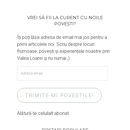
VREI SĂ FII LA CURENT CU NOILE
POVEȘTI?
Îți poți lăsa adresa de email mai jos pentru a
primi articolele noi. Scriu despre locuri
frumoase, povești și experiențele noastre prin
Valea Loarei și nu numai ;)
Adresă
email
TRIMITE-MI POVEȘTILE!
Alătură-te celuilalt abonat.