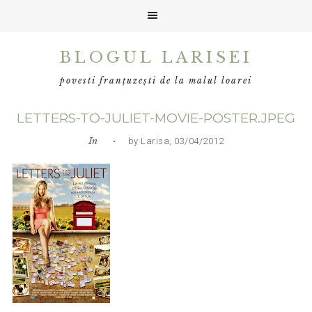
Skip
Skip
Skip
BLOGUL LARISEI
to
to
to
primary
main
primary
povesti franțuzești de la malul loarei
navigation
content
sidebar
LETTERS-TO-JULIET-MOVIE-POSTER.JPEG
In
• by Larisa, 03/04/2012