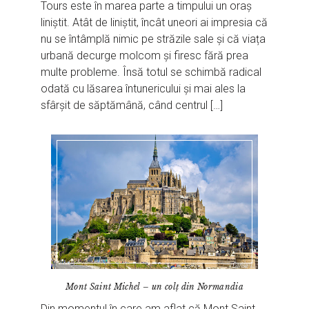
Tours este în marea parte a timpului un oraș
liniștit. Atât de liniștit, încât uneori ai impresia că
nu se întâmplă nimic pe străzile sale și că viața
urbană decurge molcom și firesc fără prea
multe probleme. Însă totul se schimbă radical
odată cu lăsarea întunericului și mai ales la
sfârșit de săptămână, când centrul […]
Mont Saint Michel – un colț din Normandia
Din momentul în care am aflat că Mont Saint