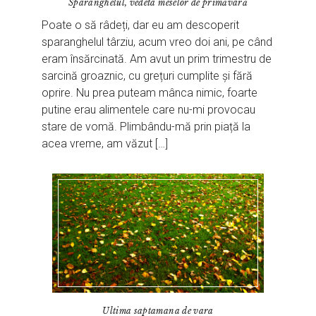
Sparanghelul, vedeta meselor de primăvară
Poate o să râdeți, dar eu am descoperit
sparanghelul târziu, acum vreo doi ani, pe când
eram însărcinată. Am avut un prim trimestru de
sarcină groaznic, cu grețuri cumplite și fără
oprire. Nu prea puteam mânca nimic, foarte
putine erau alimentele care nu-mi provocau
stare de vomă. Plimbându-mă prin piață la
acea vreme, am văzut […]
Ultima saptamana de vara