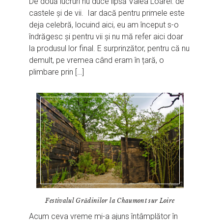
De două lucruri nu duce lipsă Valea Loarei: de
castele și de vii. Iar dacă pentru primele este
deja celebră, locuind aici, eu am început s-o
îndrăgesc și pentru vii și nu mă refer aici doar
la produsul lor final. E surprinzător, pentru că nu
demult, pe vremea când eram în țară, o
plimbare prin […]
Festivalul Grădinilor la Chaumont sur Loire
Acum ceva vreme mi-a ajuns întâmplător în