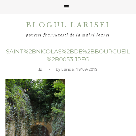
Skip
Skip
Skip
BLOGUL LARISEI
to
to
to
primary
main
primary
povesti franțuzești de la malul loarei
navigation
content
sidebar
SAINT%2BNICOLAS%2BDE%2BBOURGUEIL
%2B0053.JPEG
In
• by Larisa, 19/09/2013