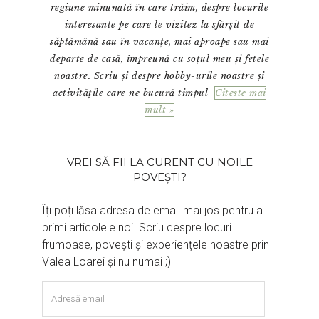
regiune minunată în care trăim, despre locurile
interesante pe care le vizitez la sfârșit de
săptămână sau în vacanțe, mai aproape sau mai
departe de casă, împreună cu soțul meu și fetele
noastre. Scriu și despre hobby-urile noastre și
activitățile care ne bucură timpul
Citeste mai
mult »
VREI SĂ FII LA CURENT CU NOILE
POVEȘTI?
Îți poți lăsa adresa de email mai jos pentru a
primi articolele noi. Scriu despre locuri
frumoase, povești și experiențele noastre prin
Valea Loarei și nu numai ;)
Adresă
email