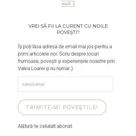
mult »
VREI SĂ FII LA CURENT CU NOILE
POVEȘTI?
Îți poți lăsa adresa de email mai jos pentru a
primi articolele noi. Scriu despre locuri
frumoase, povești și experiențele noastre prin
Valea Loarei și nu numai ;)
Adresă
email
TRIMITE-MI POVEȘTILE!
Alătură-te celuilalt abonat.