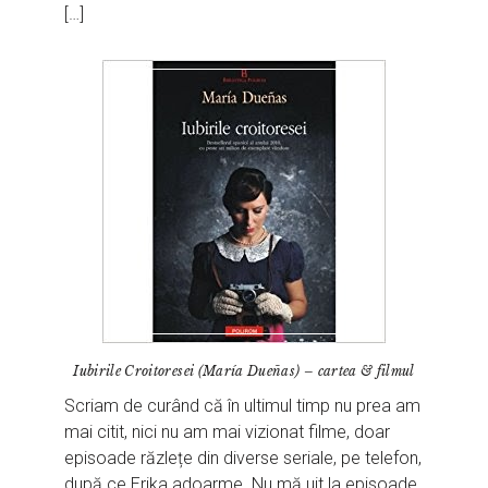
[…]
Iubirile Croitoresei (María Dueñas) – cartea & filmul
Scriam de curând că în ultimul timp nu prea am
mai citit, nici nu am mai vizionat filme, doar
episoade răzlețe din diverse seriale, pe telefon,
după ce Erika adoarme. Nu mă uit la episoade