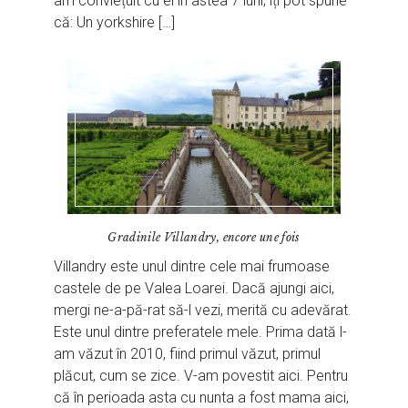
am conviețuit cu el în astea 7 luni, îți pot spune
că: Un yorkshire […]
Gradinile Villandry, encore une fois
Villandry este unul dintre cele mai frumoase
castele de pe Valea Loarei. Dacă ajungi aici,
mergi ne-a-pă-rat să-l vezi, merită cu adevărat.
Este unul dintre preferatele mele. Prima dată l-
am văzut în 2010, fiind primul văzut, primul
plăcut, cum se zice. V-am povestit aici. Pentru
că în perioada asta cu nunta a fost mama aici,