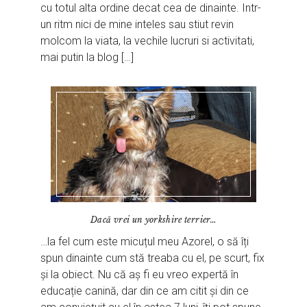
cu totul alta ordine decat cea de dinainte. Intr-
un ritm nici de mine inteles sau stiut revin
molcom la viata, la vechile lucruri si activitati,
mai putin la blog […]
Dacă vrei un yorkshire terrier…
…la fel cum este micuțul meu Azorel, o să îți
spun dinainte cum stă treaba cu el, pe scurt, fix
și la obiect. Nu că aș fi eu vreo expertă în
educație canină, dar din ce am citit și din ce