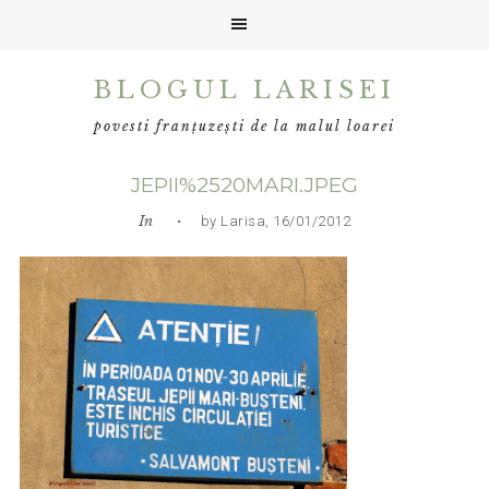
Skip
Skip
Skip
BLOGUL LARISEI
to
to
to
primary
main
primary
povesti franțuzești de la malul loarei
navigation
content
sidebar
JEPII%2520MARI.JPEG
In
• by Larisa, 16/01/2012