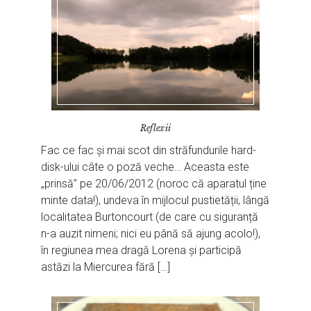
Reflexii
Fac ce fac și mai scot din străfundurile hard-
disk-ului câte o poză veche… Aceasta este
„prinsă” pe 20/06/2012 (noroc că aparatul ține
minte data!), undeva în mijlocul pustietății, lângă
localitatea Burtoncourt (de care cu siguranță
n-a auzit nimeni; nici eu până să ajung acolo!),
în regiunea mea dragă Lorena și participă
astăzi la Miercurea fără […]