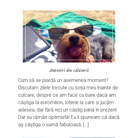
Amintiri din călătorii
Cum să se piardă un asemenea moment?
Discutam zilele trecute cu soțul meu înainte de
culcare, despre ce am face cu banii dacă am
câștiga la euromilion, loterie la care și jucăm
adesea, dar fără nici un câștig până în prezent.
Dar eu rămân optimistă! Eu îi spuneam că dacă
aș câștiga o sumă fabuloasă, […]