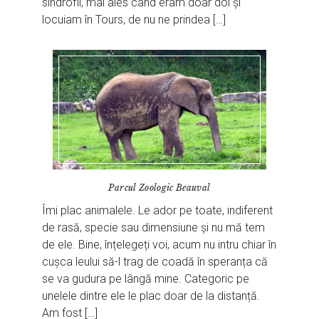
sindrofii, mai ales când eram doar doi și
locuiam în Tours, de nu ne prindea […]
Parcul Zoologic Beauval
Îmi plac animalele. Le ador pe toate, indiferent
de rasă, specie sau dimensiune și nu mă tem
de ele. Bine, înțelegeți voi, acum nu intru chiar în
cușca leului să-l trag de coadă în speranța că
se va gudura pe lângă mine. Categoric pe
unelele dintre ele le plac doar de la distanță.
Am fost […]