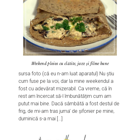
Weekend ploios cu clătite, jazz și filme bune
sursa foto (că eu n-am luat aparatul) Nu știu
cum fuse pe la voi, dar la mine weekendul a
fost cu adevărat mizerabil. Ca vreme, că în
rest am încercat să-l îmbunătățim cum am
putut mai bine. Dacă sâmbătă a fost destul de
frig, de mi-am tras juma’ de șifonier pe mine,
duminică s-a mai […]