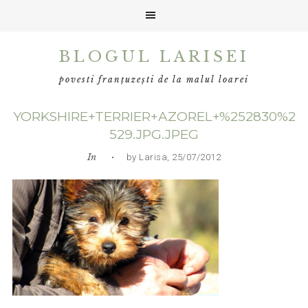
Skip
Skip
Skip
BLOGUL LARISEI
to
to
to
primary
main
primary
povesti franțuzești de la malul loarei
navigation
content
sidebar
YORKSHIRE+TERRIER+AZOREL+%252830%2
529.JPG.JPEG
In
• by Larisa, 25/07/2012