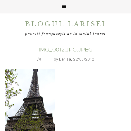
Skip
Skip
Skip
BLOGUL LARISEI
to
to
to
primary
main
primary
povesti franțuzești de la malul loarei
navigation
content
sidebar
IMG_0012.JPG.JPEG
In
• by Larisa, 22/05/2012