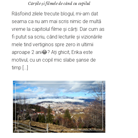
Cărțile și filmele de când cu copilul
Răsfoind zilele trecute blogul, mi-am dat
seama ca nu am mai scris nimic de multă
vreme la capitolul filme și cărți. Dar cum as
fi putut sa scriu, când lecturile și vizionările
mele tind vertiginos spre zero in ultimii
aproape 2 ani😂? Ați ghicit, Erika este
motivul, cu un copil mic slabe șanse de
timp […]