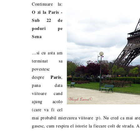
Continuare la:
O zi la Paris -
Sub 22 de
poduri pe
Sena
…si cu asta am
terminat sa
povestesc
Paris
despre
,
pana data
viitoare cand
ajung acolo
(care va fi cel
mai probabil miercurea viitoare :p). Nu cred ca mai are 
gasesc, cum respira el istorie la fiecare colt de strada. 