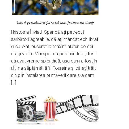
Când primăvara pare cel mai frumos anotimp
Hristos a Înviat! Sper că ați petrecut
sărbători agreabile, că ați mâncat echilibrat
și că v-ați bucurat la maxim alături de cei
dragi vouă. Mai sper că pe oriunde ați fost
ați avut vreme splendidă, așa cum a fost în
ultima săptămână în Touraine și că ați trăit
din plin instalarea primăverii care s-a cam
[…]