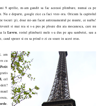
ni 9 aprilie, m-am gandit sa fac aceeasi plimbare, numai ca pe
e
. Nu e departe, google zice ca faci vreo ora. Oricum la capitolul
 pe tocuri :p), doar mi-am facut antrenamentul pe munte, ce naiba!
evenit si mai rea si s-a pus pe ploaie din aia mocanesca, care nu
Luvru
na la
, restul plimbarii mele s-a dus pe apa sambetei, sau a
e, cand speeer si eu sa prind o zi cu soare in acest oras.
l, am
rs cu
Petit
i
ratis
II,
cel
edeti?
 maul
sosea,
orde
.