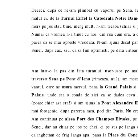
Deeeci, dupa ce ne-am plimbat cu vaporul pe Sena, lu
Turnul Eiffel
Catedrala Notre Dam
malul ei, de la
la
mers pe jos stau bine, merg mult, n-am treaba (chiar si
Numai ca vremea n-a tinut cu noi, din rea cum era, a d
parea ca se mai opreste vreodata. N-am ajuns decat pa
Senei, dupa caz, sau, ca sa fim optimisti, pe data viitoar
Am luat-o la pas din fata turnului, usor-usor pe ma
Sena pe Pont d’Iena
traversat
(rimeaza, nu?), am meee
Grand Palais
vantul, care ne usura mersul, pana la
s
Palais
, unde era o coada de zici ca se dadea ceva g
Pont Alexandre I
(poate chiar asa era!) si am ajuns la
mai fotogenic, dupa parerea mea, pod din Paris. Nu cr
aleea Port des Champes Elysées
Am continuat pe
, pe
Senei, dar nu chiar pe jos pe chei, ci pe sus pe langa 
Place du Conc
ca inghetam de frig langa apa, pana la