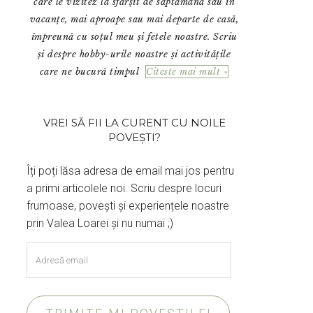
care le vizitez la sfârșit de săptămână sau în
vacanțe, mai aproape sau mai departe de casă,
împreună cu soțul meu și fetele noastre. Scriu
și despre hobby-urile noastre și activitățile
care ne bucură timpul
Citeste mai mult »
VREI SĂ FII LA CURENT CU NOILE
POVEȘTI?
Îți poți lăsa adresa de email mai jos pentru
a primi articolele noi. Scriu despre locuri
frumoase, povești și experiențele noastre
prin Valea Loarei și nu numai ;)
Adresă
email