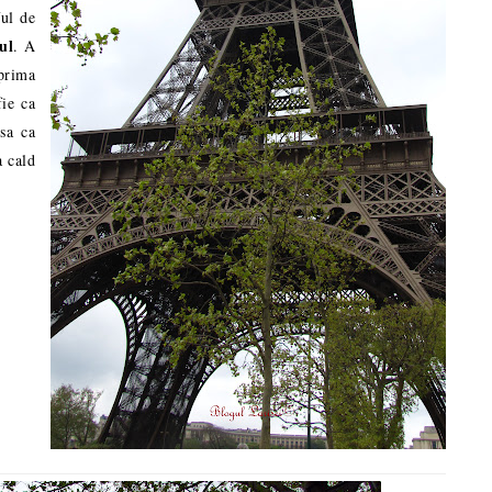
ful de
ul
. A
prima
fie ca
sa ca
a cald