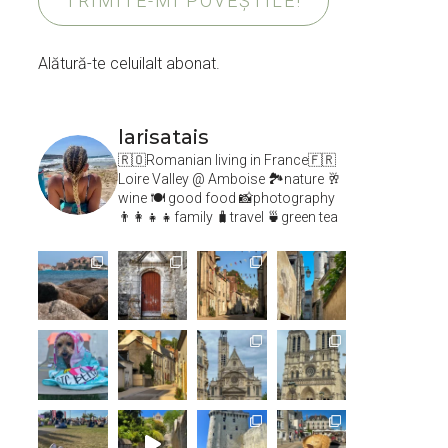
TRIMITE-MI POVEȘTILE!
Alătură-te celuilalt abonat.
larisatais
🇷🇴Romanian living in France🇫🇷
Loire Valley @ Amboise
🏞️nature 🥂
wine 🍽 good food 📸photography
👨‍👩‍👧‍👧family 🧳travel 🍵green tea