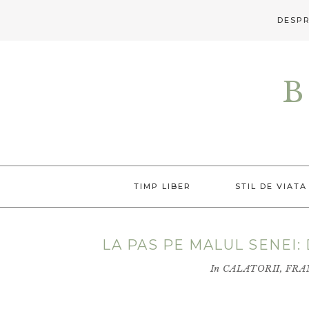
DESPR
Skip
Skip
Skip
to
to
to
B
primary
main
primary
navigation
content
sidebar
TIMP LIBER
STIL DE VIATA
LA PAS PE MALUL SENEI:
In
CALATORII
,
FRA