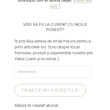
activitățile care ne bucură timpul
Citeste mai
mult »
VREI SĂ FII LA CURENT CU NOILE
POVEȘTI?
Îți poți lăsa adresa de email mai jos pentru a
primi articolele noi. Scriu despre locuri
frumoase, povești și experiențele noastre prin
Valea Loarei și nu numai ;)
Adresă
email
TRIMITE-MI POVEȘTILE!
Alătură-te celuilalt abonat.