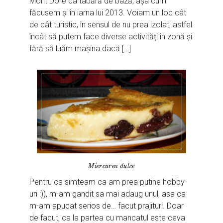
Mont Dore ca tabără de bază, așa cum
făcusem și în iarna lui 2013. Voiam un loc cât
de cât turistic, în sensul de nu prea izolat, astfel
încât să putem face diverse activități în zonă și
fără să luăm mașina dacă […]
Miercurea dulce
Pentru ca simteam ca am prea putine hobby-
uri :)), m-am gandit sa mai adaug unul, asa ca
m-am apucat serios de… facut prajituri. Doar
de facut, ca la partea cu mancatul este ceva