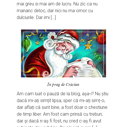
mai greu si mai am de lucru. Nu zic ca nu
mananc deloc, dar nici nu ma omor cu
dulciurile. Dar imi […]
În prag de Crăciun
Am cam luat o pauză de la blog, așa-i? Nu știu
dacă mi-ați simțit lipsa, sper că mi-ați simț-o,
dar aflați că sunt bine, a fost doar o chestiune
de timp liber. Am fost cam prinsă cu treburi,
dar și dacă n-aș fi fost, nu cred c-aș fi avut