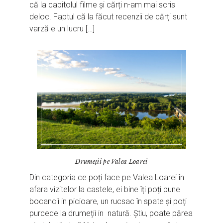
că la capitolul filme și cărți n-am mai scris
deloc. Faptul că la făcut recenzii de cărți sunt
varză e un lucru […]
Drumeții pe Valea Loarei
Din categoria ce poți face pe Valea Loarei în
afara vizitelor la castele, ei bine îți poți pune
bocancii in picioare, un rucsac în spate și poți
purcede la drumeții in natură. Știu, poate părea