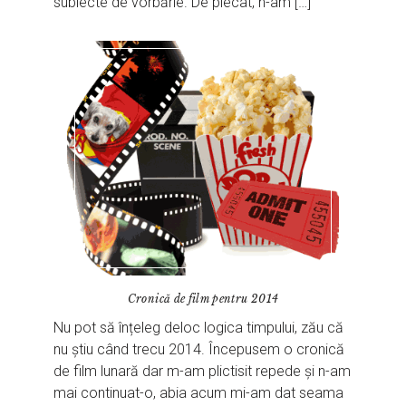
subiecte de vorbărie. De plecat, n-am […]
Cronică de film pentru 2014
Nu pot să înțeleg deloc logica timpului, zău că
nu știu când trecu 2014. Începusem o cronică
de film lunară dar m-am plictisit repede și n-am
mai continuat-o, abia acum mi-am dat seama