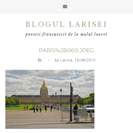
Skip
Skip
Skip
BLOGUL LARISEI
to
to
to
primary
main
primary
povesti franțuzești de la malul loarei
navigation
content
sidebar
PARIS%2B069.JPEG
In
• by Larisa, 13/08/2015