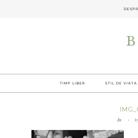
DESPR
Skip
Skip
Skip
to
to
to
B
primary
main
primary
navigation
content
sidebar
TIMP LIBER
STIL DE VIATA
IMG_
In
• by L