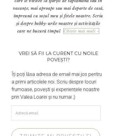
care le vizitez la sfârșit de săptămână sau în
vacanțe, mai aproape sau mai departe de casă,
împreună cu soțul meu și fetele noastre. Scriu
și despre hobby-urile noastre și activitățile
care ne bucură timpul
Citeste mai mult »
VREI SĂ FII LA CURENT CU NOILE
POVEȘTI?
Îți poți lăsa adresa de email mai jos pentru
a primi articolele noi. Scriu despre locuri
frumoase, povești și experiențele noastre
prin Valea Loarei și nu numai ;)
Adresă
email