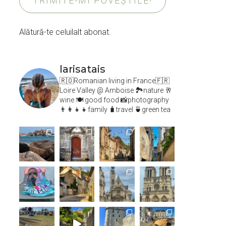
TRIMITE-MI POVEȘTILE!
Alătură-te celuilalt abonat.
larisatais
🇷🇴Romanian living in France🇫🇷
Loire Valley @ Amboise
🏞️nature 🥂
wine 🍽 good food 📸photography
👨‍👩‍👧‍👧family 🧳travel 🍵green tea