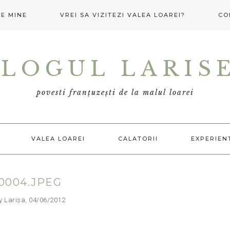
E MINE
VREI SA VIZITEZI VALEA LOAREI?
CO
LOGUL LARIS
povesti franțuzești de la malul loarei
VALEA LOAREI
CALATORII
EXPERIEN
0004.JPEG
arisa, 04/06/2012