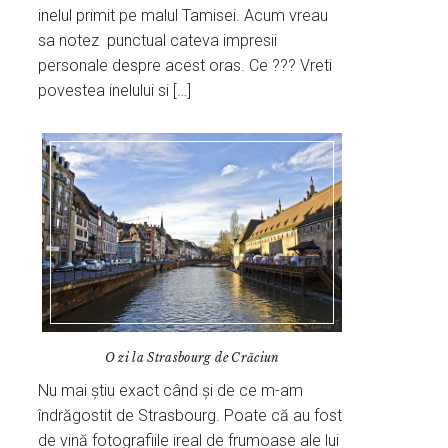
inelul primit pe malul Tamisei. Acum vreau
sa notez punctual cateva impresii
personale despre acest oras. Ce ??? Vreti
povestea inelului si […]
O zi la Strasbourg de Crăciun
Nu mai știu exact când și de ce m-am
îndrăgostit de Strasbourg. Poate că au fost
de vină fotografiile ireal de frumoase ale lui