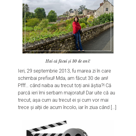
Hai că făcui și 30 de ani!
Ieri, 29 septembrie 2013, fu marea zi în care
schimbai prefixul! Mda, am făcut 30 de ani!
Pfff… când naiba au trecut toți anii ăștia?! Că
parcă ieri îmi serbam majoratul! Dar uite că au
trecut, așa cum au trecut ei și cum vor mai
trece și alții de acum încolo, iar în ziua când […]