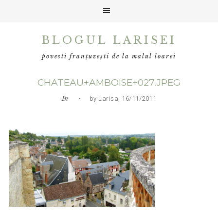
Skip
Skip
Skip
BLOGUL LARISEI
to
to
to
primary
main
primary
povesti franțuzești de la malul loarei
navigation
content
sidebar
CHATEAU+AMBOISE+027.JPEG
In
• by Larisa, 16/11/2011