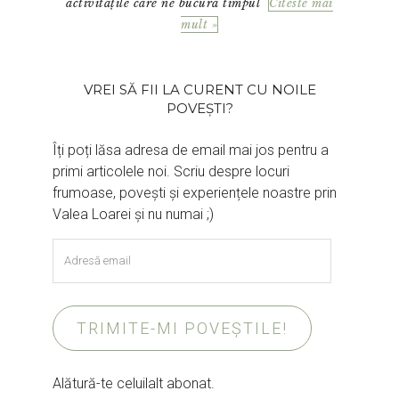
activitățile care ne bucură timpul
Citeste mai
mult »
VREI SĂ FII LA CURENT CU NOILE
POVEȘTI?
Îți poți lăsa adresa de email mai jos pentru a
primi articolele noi. Scriu despre locuri
frumoase, povești și experiențele noastre prin
Valea Loarei și nu numai ;)
Adresă
email
TRIMITE-MI POVEȘTILE!
Alătură-te celuilalt abonat.