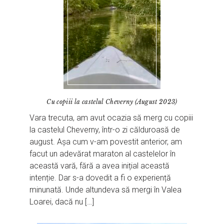
Cu copiii la castelul Cheverny (August 2023)
Vara trecuta, am avut ocazia să merg cu copiii
la castelul Cheverny, într-o zi călduroasă de
august. Așa cum v-am povestit anterior, am
facut un adevărat maraton al castelelor în
această vară, fără a avea inițial această
intenție. Dar s-a dovedit a fi o experiență
minunată. Unde altundeva să mergi în Valea
Loarei, dacă nu […]