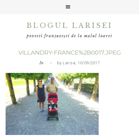
Skip
Skip
Skip
BLOGUL LARISEI
to
to
to
primary
main
primary
povesti franțuzești de la malul loarei
navigation
content
sidebar
VILLANDRY-FRANCE%2B0017.JPEG
In
• by Larisa, 10/09/2017