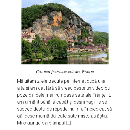
Cele mai frumoase sate din Franța
Mă uitam zilele trecute pe internet după una-
alta și am dat fără să vreau peste un video cu
poze din cele mai frumoase sate ale Franței. L-
am urmărit până la capăt și deși imaginile se
succed destul de repede, nu m-a împiedicat să
gândesc mamă da’ câte sate mișto au ăștia!
Mi-o ajunge oare timpul […]