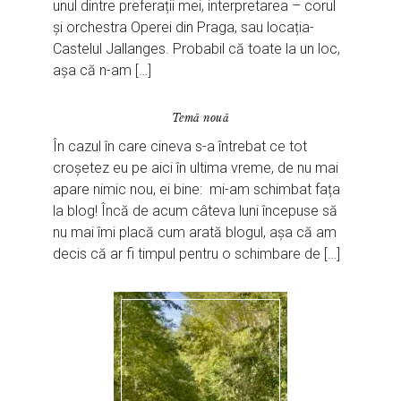
unul dintre preferații mei, interpretarea – corul
și orchestra Operei din Praga, sau locația-
Castelul Jallanges. Probabil că toate la un loc,
așa că n-am […]
Temă nouă
În cazul în care cineva s-a întrebat ce tot
croșetez eu pe aici în ultima vreme, de nu mai
apare nimic nou, ei bine: mi-am schimbat fața
la blog! Încă de acum câteva luni începuse să
nu mai îmi placă cum arată blogul, așa că am
decis că ar fi timpul pentru o schimbare de […]