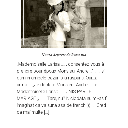
Nunta departe de Romania
„Mademoiselle Larisa …. , consentez-vous à
prendre pour époux Monsieur Andrei…” … …si
cum in ambele cazuri s-a raspuns: Oui…a
urmat… „Je déclare Monsieur Andrei …. et
Mademoiselle Larisa ….. UNIS PAR LE
MARIAGE „ ….. Tare, nu? Niciodata nu mi-as fi
imaginat ca va suna asa de french :)) … Cred
ca mai multe […]