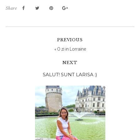
Share
PREVIOUS
«
O zi in Lorraine
NEXT
Bara
SALUT! SUNT LARISA :)
principală