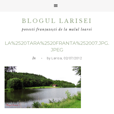
Skip
Skip
Skip
BLOGUL LARISEI
to
to
to
primary
main
primary
povesti franțuzești de la malul loarei
navigation
content
sidebar
LA%2520TARA%2520FRANTA%252007.JPG.
JPEG
In
• by Larisa, 02/07/2012