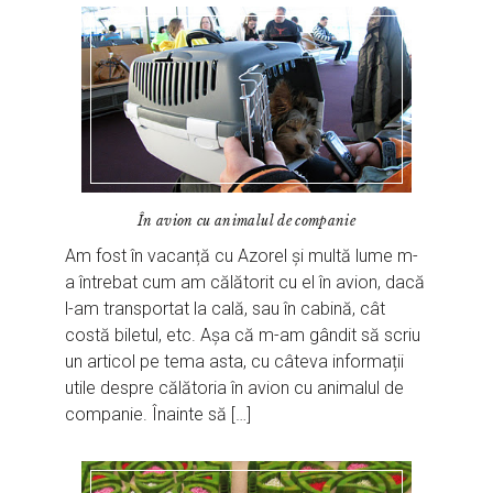
În avion cu animalul de companie
Am fost în vacanță cu Azorel și multă lume m-
a întrebat cum am călătorit cu el în avion, dacă
l-am transportat la cală, sau în cabină, cât
costă biletul, etc. Așa că m-am gândit să scriu
un articol pe tema asta, cu câteva informații
utile despre călătoria în avion cu animalul de
companie. Înainte să […]