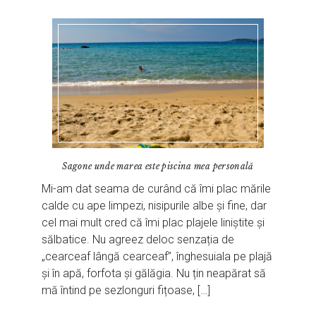
Sagone unde marea este piscina mea personală
Mi-am dat seama de curând că îmi plac mările
calde cu ape limpezi, nisipurile albe și fine, dar
cel mai mult cred că îmi plac plajele liniștite și
sălbatice. Nu agreez deloc senzația de
„cearceaf lângă cearceaf”, înghesuiala pe plajă
și în apă, forfota și gălăgia. Nu țin neapărat să
mă întind pe sezlonguri fițoase, […]