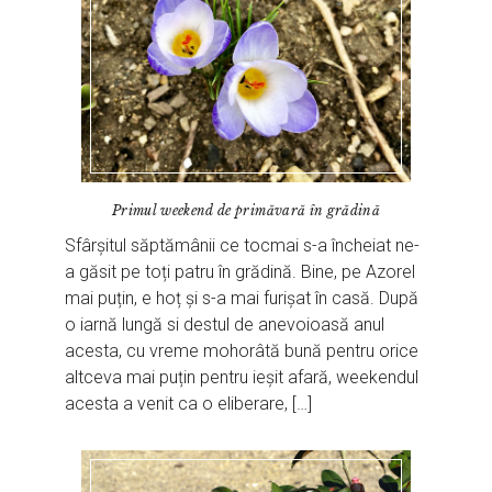
Primul weekend de primăvară în grădină
Sfârșitul săptămânii ce tocmai s-a încheiat ne-
a găsit pe toți patru în grădină. Bine, pe Azorel
mai puțin, e hoț și s-a mai furișat în casă. După
o iarnă lungă si destul de anevoioasă anul
acesta, cu vreme mohorâtă bună pentru orice
altceva mai puțin pentru ieșit afară, weekendul
acesta a venit ca o eliberare, […]