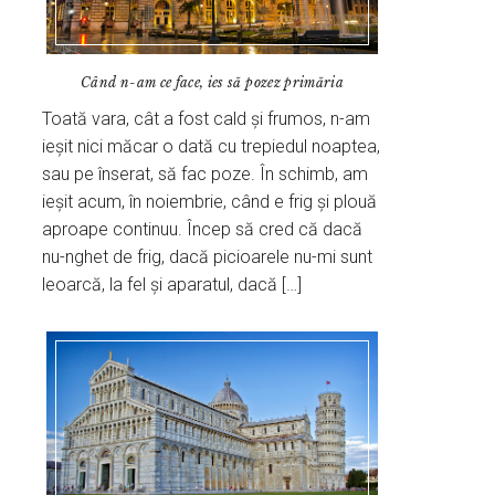
Când n-am ce face, ies să pozez primăria
Toată vara, cât a fost cald și frumos, n-am
ieșit nici măcar o dată cu trepiedul noaptea,
sau pe înserat, să fac poze. În schimb, am
ieșit acum, în noiembrie, când e frig și plouă
aproape continuu. Încep să cred că dacă
nu-nghet de frig, dacă picioarele nu-mi sunt
leoarcă, la fel și aparatul, dacă […]