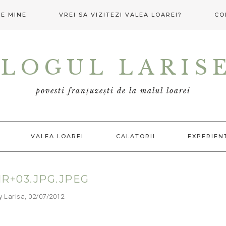
E MINE
VREI SA VIZITEZI VALEA LOAREI?
CO
LOGUL LARIS
povesti franțuzești de la malul loarei
VALEA LOAREI
CALATORII
EXPERIEN
R+03.JPG.JPEG
arisa, 02/07/2012