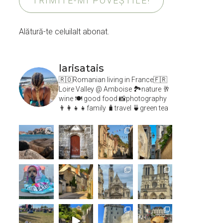
TRIMITE-MI POVEȘTILE!
Alătură-te celuilalt abonat.
larisatais
🇷🇴Romanian living in France🇫🇷
Loire Valley @ Amboise
🏞️nature 🥂
wine 🍽 good food 📸photography
👨‍👩‍👧‍👧family 🧳travel 🍵green tea