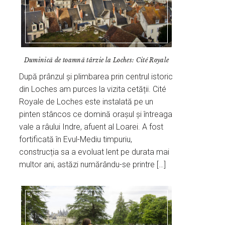
Duminică de toamnă târzie la Loches: Cité Royale
După prânzul și plimbarea prin centrul istoric
din Loches am purces la vizita cetății. Cité
Royale de Loches este instalată pe un
pinten stâncos ce domină orașul și întreaga
vale a râului Indre, afuent al Loarei. A fost
fortificată în Evul-Mediu timpuriu,
construcția sa a evoluat lent pe durata mai
multor ani, astăzi numărându-se printre […]