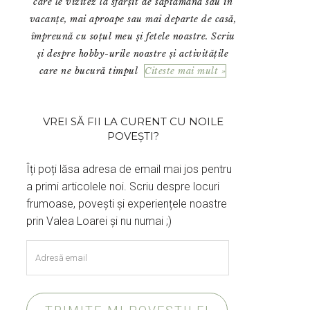
care le vizitez la sfârșit de săptămână sau în
vacanțe, mai aproape sau mai departe de casă,
împreună cu soțul meu și fetele noastre. Scriu
și despre hobby-urile noastre și activitățile
care ne bucură timpul
Citeste mai mult »
VREI SĂ FII LA CURENT CU NOILE
POVEȘTI?
Îți poți lăsa adresa de email mai jos pentru
a primi articolele noi. Scriu despre locuri
frumoase, povești și experiențele noastre
prin Valea Loarei și nu numai ;)
Adresă
email