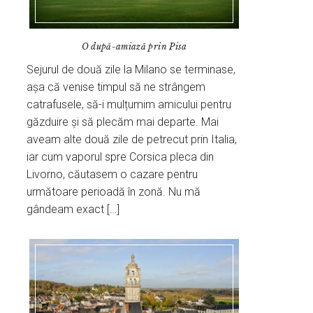
O după-amiază prin Pisa
Sejurul de două zile la Milano se terminase,
așa că venise timpul să ne strângem
catrafusele, să-i mulțumim amicului pentru
găzduire și să plecăm mai departe. Mai
aveam alte două zile de petrecut prin Italia,
iar cum vaporul spre Corsica pleca din
Livorno, căutasem o cazare pentru
următoare perioadă în zonă. Nu mă
gândeam exact […]