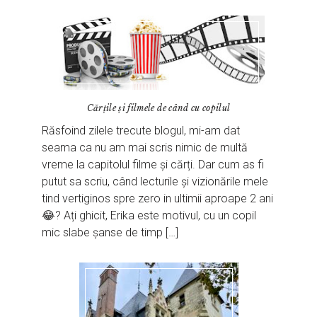
Cărțile și filmele de când cu copilul
Răsfoind zilele trecute blogul, mi-am dat
seama ca nu am mai scris nimic de multă
vreme la capitolul filme și cărți. Dar cum as fi
putut sa scriu, când lecturile și vizionările mele
tind vertiginos spre zero in ultimii aproape 2 ani
😂? Ați ghicit, Erika este motivul, cu un copil
mic slabe șanse de timp […]