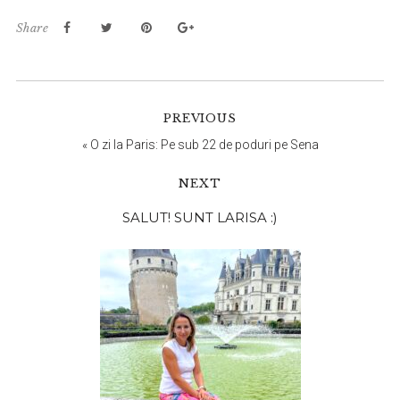
Share
PREVIOUS
«
O zi la Paris: Pe sub 22 de poduri pe Sena
NEXT
Bara
SALUT! SUNT LARISA :)
principală