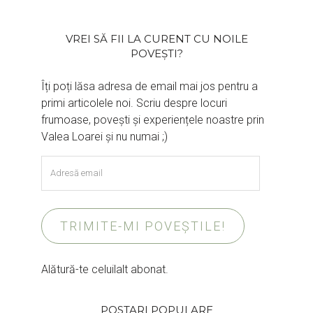
VREI SĂ FII LA CURENT CU NOILE
POVEȘTI?
Îți poți lăsa adresa de email mai jos pentru a
primi articolele noi. Scriu despre locuri
frumoase, povești și experiențele noastre prin
Valea Loarei și nu numai ;)
Adresă
email
TRIMITE-MI POVEȘTILE!
Alătură-te celuilalt abonat.
POSTARI POPULARE