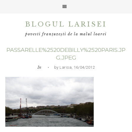
Skip
Skip
Skip
BLOGUL LARISEI
to
to
to
primary
main
primary
povesti franțuzești de la malul loarei
navigation
content
sidebar
PASSARELLE%2520DEBILLY%2520PARIS.JP
G.JPEG
In
• by Larisa, 16/04/2012