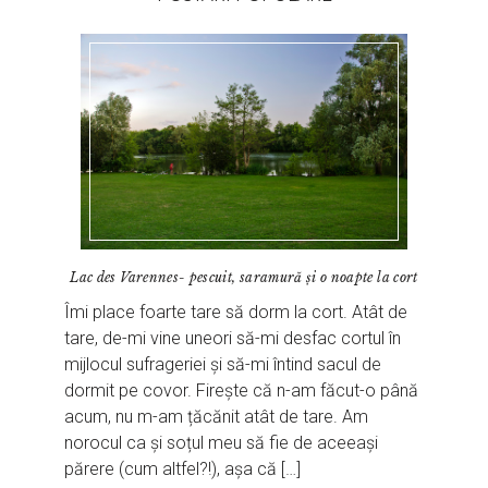
Lac des Varennes- pescuit, saramură și o noapte la cort
Îmi place foarte tare să dorm la cort. Atât de
tare, de-mi vine uneori să-mi desfac cortul în
mijlocul sufrageriei și să-mi întind sacul de
dormit pe covor. Firește că n-am făcut-o până
acum, nu m-am țăcănit atât de tare. Am
norocul ca și soțul meu să fie de aceeași
părere (cum altfel?!), așa că […]