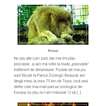
Pisicuțe
Nu știu alții cum sunt, dar mie îmi plac
pisicuțele…și aici mă refer la toate „pisicuțele”
indiferent de dimensiune. Pozele de mai jos
sunt făcute la Parcul Zoologic Beauval, aici
lângă mine, la vreo 75 km de Tours, cică unul
dintre cele mai mari parcuri zoologice din
Europa, nu știu, nu l-am măsurat. O să […]