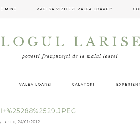
E MINE
VREI SA VIZITEZI VALEA LOAREI?
CO
LOGUL LARIS
povesti franțuzești de la malul loarei
VALEA LOAREI
CALATORII
EXPERIEN
I+%25288%2529.JPEG
arisa, 24/01/2012