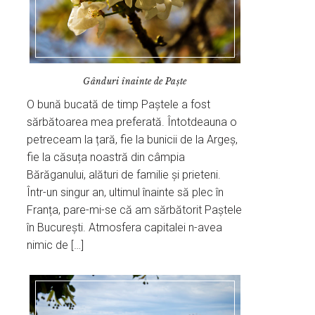
Gânduri înainte de Paște
O bună bucată de timp Paștele a fost
sărbătoarea mea preferată. Întotdeauna o
petreceam la țară, fie la bunicii de la Argeș,
fie la căsuța noastră din câmpia
Bărăganului, alături de familie și prieteni.
Într-un singur an, ultimul înainte să plec în
Franța, pare-mi-se că am sărbătorit Paștele
în București. Atmosfera capitalei n-avea
nimic de […]