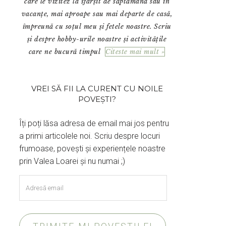
care le vizitez la sfârșit de săptămână sau în
vacanțe, mai aproape sau mai departe de casă,
împreună cu soțul meu și fetele noastre. Scriu
și despre hobby-urile noastre și activitățile
care ne bucură timpul
Citeste mai mult »
VREI SĂ FII LA CURENT CU NOILE
POVEȘTI?
Îți poți lăsa adresa de email mai jos pentru
a primi articolele noi. Scriu despre locuri
frumoase, povești și experiențele noastre
prin Valea Loarei și nu numai ;)
Adresă
email