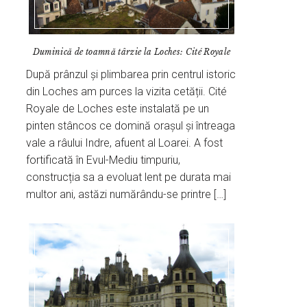
Duminică de toamnă târzie la Loches: Cité Royale
După prânzul și plimbarea prin centrul istoric
din Loches am purces la vizita cetății. Cité
Royale de Loches este instalată pe un
pinten stâncos ce domină orașul și întreaga
vale a râului Indre, afuent al Loarei. A fost
fortificată în Evul-Mediu timpuriu,
construcția sa a evoluat lent pe durata mai
multor ani, astăzi numărându-se printre […]