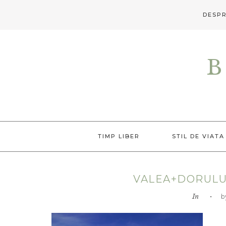
DESPR
Skip
Skip
Skip
to
to
to
B
primary
main
primary
navigation
content
sidebar
TIMP LIBER
STIL DE VIATA
VALEA+DORULU
In
• by L