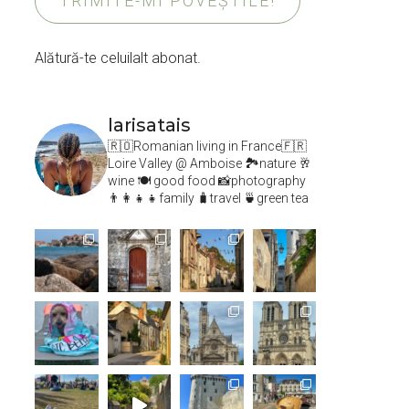
TRIMITE-MI POVEȘTILE!
Alătură-te celuilalt abonat.
larisatais
🇷🇴Romanian living in France🇫🇷
Loire Valley @ Amboise
🏞️nature 🥂
wine 🍽 good food 📸photography
👨‍👩‍👧‍👧family 🧳travel 🍵green tea