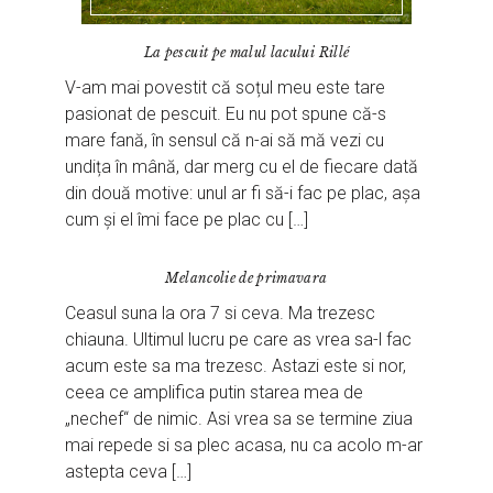
La pescuit pe malul lacului Rillé
V-am mai povestit că soțul meu este tare
pasionat de pescuit. Eu nu pot spune că-s
mare fană, în sensul că n-ai să mă vezi cu
undița în mână, dar merg cu el de fiecare dată
din două motive: unul ar fi să-i fac pe plac, așa
cum și el îmi face pe plac cu […]
Melancolie de primavara
Ceasul suna la ora 7 si ceva. Ma trezesc
chiauna. Ultimul lucru pe care as vrea sa-l fac
acum este sa ma trezesc. Astazi este si nor,
ceea ce amplifica putin starea mea de
„nechef“ de nimic. Asi vrea sa se termine ziua
mai repede si sa plec acasa, nu ca acolo m-ar
astepta ceva […]