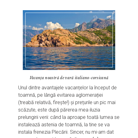
Vacanța noastră de vară italiano-corsicană
Unul dintre avantajele vacanțelor la început de
toamnă, pe lângă evitarea aglomerației
(treabă relativă, firește!) și prețurile un pic mai
scăzute, este după părerea mea iluzia
prelungirii verii: când la aproape toată lumea se
instalează astenia de toamnă, la tine se va
instala frenezia Plecării. Sincer, nu mi-am dat