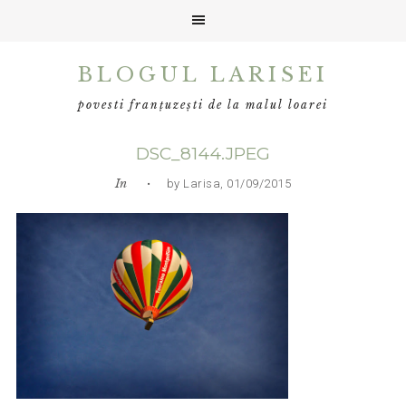
Skip
Skip
Skip
BLOGUL LARISEI
to
to
to
primary
main
primary
povesti franțuzești de la malul loarei
navigation
content
sidebar
DSC_8144.JPEG
In
• by Larisa, 01/09/2015