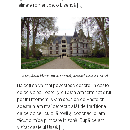
felinare romantice, o biserică […]
Azay-le-Rideau, un alt castel, aceeasi Vale a Loarei
Haideți să vă mai povestesc despre un castel
de pe Valea Loarei și cu ăsta am terminat șirul,
pentru moment. V-am spus că de Paște anul
acesta n-am mai petrecut atât de tradițional
ca de obicei, cu ouă roșii și cozonac, ci am
făcut o mică plimbare în zonă. După ce am
vizitat castelul Ussé, […]