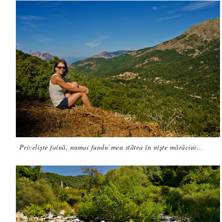
Priveliște faină, numai fundu’meu stătea în niște mărăcini…