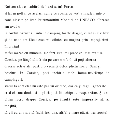
tabără de bază satul Porto
Noi am ales ca
,
aflat în golful cu același nume pe coasta de vest a insulei, într-o
zonă clasată pe lista Patrimoniului Mondial de UNESCO. Cazarea
am avut-o
cortul personal
la
, într-un camping foarte drăguț, curat și civilizat
și de unde am făcut excursii zilnice cu mașina prin împrejurimi,
îmbin
ând
astfel marea cu muntele. De fapt asta îmi place cel mai mult la
Corsica, pe lângă sălbăticia pe care o oferă: că poți alterna
diverse activității pentru o vacanță deloc plictisitoare. Sunt și
hoteluri în Corsica, poți închiria mobil-home-uri/căsuțe în
campinguri;
statul la cort clar nu este pentru oricine, dar ca și reguli generale
cred că sunt două: să-ți placă și să fii echipat corespunzător. Și un
pe insulă este imperativ să ai
ultim lucru despre Corsica:
mașină
,
să vii cu una sau să închiriezi una, altfel e mare păcat, transportul