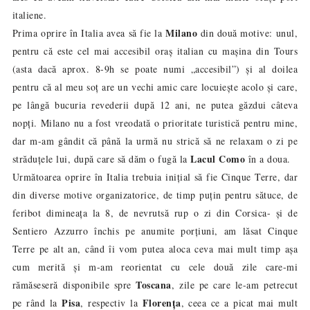
italiene.
Milano
Prima oprire în Italia avea să fie la
din două motive: unul,
pentru că este cel mai accesibil oraș italian cu mașina din Tours
(asta dacă aprox. 8-9h se poate numi „accesibil”) și al doilea
pentru că al meu soț are un vechi amic care locuiește acolo și care,
pe lângă bucuria revederii după 12 ani, ne putea găzdui câteva
nopți. Milano nu a fost vreodată o prioritate turistică pentru mine,
dar m-am gândit că până la urmă nu strică să ne relaxam o zi pe
Lacul Como
străduțele lui, după care să dăm o fugă la
în a doua.
Următoarea oprire în Italia trebuia inițial să fie Cinque Terre, dar
din diverse motive organizatorice, de timp puțin pentru sătuce, de
feribot dimineața la 8, de nevrutsă rup o zi din Corsica- și de
Sentiero Azzurro
închis pe anumite porțiuni, am lăsat Cinque
Terre pe alt an, când îi vom putea aloca ceva mai mult timp așa
cum merită și m-am reorientat cu cele două zile care-mi
Toscana
rămăseseră disponibile spre
, zile pe care le-am petrecut
Pisa
Florența
pe rând la
, respectiv la
, ceea ce a picat mai mult