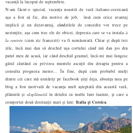
vacanță la început de septembrie.
N-am făcut-o special, vacanța noastră de vară italiano-corsicană
așa a fost să fie, din motive de job, însă cum orice avantaj
implică și un dezavantaj,
când
zilele de concediu vor trece pe
nesimțite, așa cum trec ele de obicei, depresia care se va instala
à
la rentrée
(cum zic francezii) va fi nemăsurată. Chiar și după trei
zile, încă mai dau să deschid ușa cortului când mă dau jos din
patul meu de acasă, iar când deschid geamul, încă-mi mai lungesc
gâtul căutând cu privirea muntele ascuțit din dreapta pentru a
consulta prognoza meteo… În fine, după cum probabil mulți
dintre cei care mă urmăriți pe
facebook
știți deja, absența mea pe
blog a fost motivată de vacanța mult așteptată din această vară,
plănuită și
răsplănuită
în detaliu cu multe luni înainte, și care a
Italia și Corsica
comportat două destinații mari și late:
.