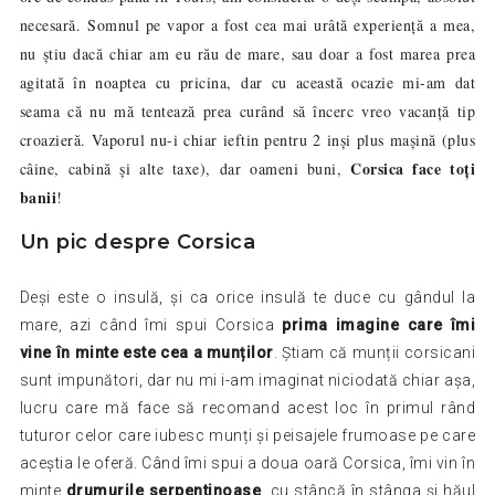
necesară. Somnul pe vapor a fost cea mai urâtă experiență a mea,
nu știu dacă chiar am eu rău de mare, sau doar a fost marea prea
agitată în noaptea cu pricina, dar cu această ocazie mi-am dat
seama că nu mă tentează prea curând să încerc vreo vacanță tip
croazieră. Vaporul nu-i chiar ieftin pentru 2 inși plus mașină (plus
Corsica face toți
câine, cabină și alte taxe), dar oameni buni,
banii
!
Un pic despre Corsica
Deși este o insulă, și ca orice insulă te duce cu gândul la
mare, azi când îmi spui Corsica
prima imagine care îmi
vine în minte este cea a munților
. Știam că munții corsicani
sunt impunători, dar nu mi i-am imaginat niciodată chiar așa,
lucru care mă face să recomand acest loc în primul rând
tuturor celor care iubesc munți și peisajele frumoase pe care
aceștia le oferă. Când îmi spui a doua oară Corsica, îmi vin în
minte
drumurile serpentinoase
, cu stâncă în stânga și hăul