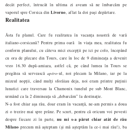
decât perfect, întrucât în ultima zi aveam să ne îmbarcăm pe
Livorno
vaporul spre Corsica din
, aflat la doi pași depărtare.
Realitatea
Ăsta fu planul.
Care fu realitatea în vacanța noastră de vară
italiano-corsicană?
Pentru prima oară în viața mea, realitatea fu
conform planului, cu câteva mici excepții pe ici pe colo, începând
cu ora de plecare din Tours, care în loc de 9 dimineața a devenit
vreo 16.30 după-amiaza, astfel că, pe când lumea în Tours se
pregătea să servească
apéro
-ul, noi plecam la Milano, iar pe la
mizeul nopții, când mulți sforăiau deja, noi eram printre puținii
lunatici care traversau la Chamonix tunelul pe sub Mont Blanc,
urmând ca la 2 dimineața să „debarcăm” la destinație.
N-a fost chiar așa rău, doar eram în vacanță, ne-am permis a doua
zi o trezire mai spre prânz. Pe scurt, pentru că oricum voi povesti
nu mi s-a părut chiar atât de rău
despre fiecare zi în parte,
Milano
precum mă așteptam (și mă așteptăm la ce-i mai rău!), ba