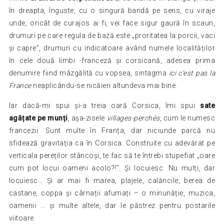
în dreapta, înguste, cu o singură bandă pe sens, cu viraje
unde, oricât de curajos ai fi, vei face sigur gaură în scaun,
drumuri pe care regula de bază este „proritatea la porcii, vaci
și capre”, drumuri cu indicatoare având numele localităților
în cele două limbi -franceză și corsicană, adesea prima
denumire fiind mâzgălită cu vopsea, sintagma
ici c’est pas la
France
neaplicându-se nicăieri altundeva mai bine.
Iar dacă-mi spui și-a treia oară Corsica, îmi spui
sate
agățate pe munți
, așa-zisele
villages-perchés
, cum le numesc
francezii. Sunt multe în Franța, dar niciunde parcă nu
sfidează gravitația ca în Corsica. Construite cu adevărat pe
verticala pereților stâncoși, te fac să te întrebi stupefiat „oare
cum pot locui oameni acolo?!”. Și locuiesc. Nu mulți, dar
locuiesc… Și ar mai fi marea, plajele, calăncile, berea de
castane, coppa și cârnații afumați – o minunăție, muzica,
oamenii … și multe altele, dar le păstrez pentru postarile
viitoare.