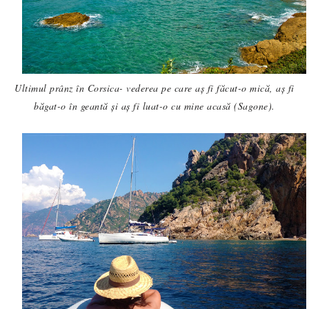
Ultimul prânz în Corsica- vederea pe care aș fi făcut-o mică, aș fi
băgat-o în geantă și aș fi luat-o cu mine acasă (Sagone).