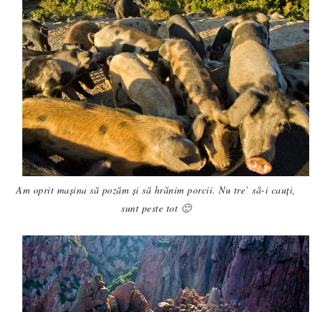
Am oprit mașina să pozăm și să hrănim porcii. Nu tre’ să-i cauți,
sunt peste tot 🙂