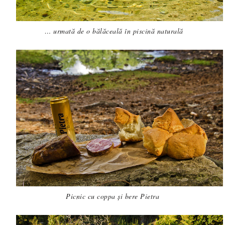
… urmat
ă
de o bălăceală în piscină naturală
Picnic cu coppa și bere Pietra