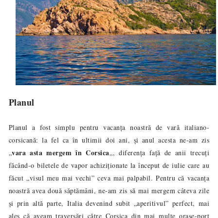
Planul
Planul a fost simplu pentru vacanța noastră de vară italiano-
corsicană: la fel ca în ultimii doi ani, și anul acesta ne-am zis
vara asta mergem în Corsica
„
„, diferența față de anii trecuți
făcând-o biletele de vapor achiziționate la început de iulie care au
făcut „
visul meu mai vechi
” ceva mai palpabil. Pentru că vacanța
noastră avea două săptămâni, ne-am zis să mai mergem câteva zile
și prin altă parte, Italia devenind subit „aperitivul” perfect, mai
ales că aveam traversări către Corsica din mai multe orașe-port