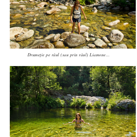
Drumeție pe râul (sau prin râul) Liamone…