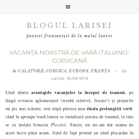
Skip
Skip
Skip
BLOGUL LARISEI
to
to
to
primary
main
primary
povesti franțuzești de la malul loarei
navigation
content
sidebar
VACANȚA NOASTRĂ DE VARĂ ITALIANO-
CORSICANĂ
In
CALATORII
,
CORSICA
,
EUROPA
,
FRANTA
• by
Larisa, 16/09/2014
avantajele vacanțelor la început de toamnă
Unul dintre
, pe
lângă evitarea aglomerației (treabă relativă, firește!) și prețurile
iluzia prelungirii verii
un pic mai scăzute, este după părerea mea
:
când la aproape toată lumea se instalează astenia de toamnă, la tine
se va instala frenezia
Plecării
. Sincer, nu mi-am dat seama de
acest lucru până acum, fiind de fapt primul an când plecarăm în