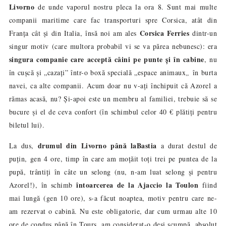
Livorno
de unde vaporul nostru pleca la ora 8. Sunt mai multe
companii maritime care fac transporturi spre Corsica, atât din
Corsica Ferries
Franța cât și din Italia, însă noi am ales
dintr-un
singur motiv (care multora probabil vi se va părea nebunesc): era
singura companie care acceptă câini pe punte și în cabine
, nu
în cușcă și „cazați” într-o boxă specială „
espace animaux
„
în burta
navei, ca alte companii. Acum doar nu v-ați închipuit că Azorel a
rămas acasă, nu? Și-apoi este un membru al familiei, trebuie să se
bucure și el de ceva confort (în schimbul celor 40 € plătiți pentru
biletul lui).
drumul din Livorno până la
Bastia
La dus,
a durat destul de
puțin, gen 4 ore, timp în care am moțăit toți trei pe puntea de la
pupă, trântiți în câte un selong (nu, n-am luat selong și pentru
întoarcerea de la Ajaccio la Toulon
Azorel!), în schimb
fiind
mai lungă (gen 10 ore), s-a făcut noaptea, motiv pentru care ne-
am rezervat o cabină. Nu este obligatorie, dar cum urmau alte 10
ore de condus până în Tours, am considerat-o deși scumpă, absolut