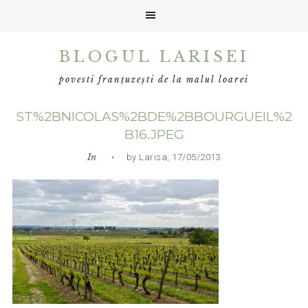
Skip
Skip
Skip
BLOGUL LARISEI
to
to
to
primary
main
primary
povesti franțuzești de la malul loarei
navigation
content
sidebar
ST%2BNICOLAS%2BDE%2BBOURGUEIL%2
B16.JPEG
In
• by Larisa, 17/05/2013