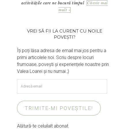
activitățile care ne bucură timpul
Citeste mai
mult »
VREI SĂ FII LA CURENT CU NOILE
POVEȘTI?
Îți poți lăsa adresa de email mai jos pentru a
primi articolele noi. Scriu despre locuri
frumoase, povești și experiențele noastre prin
Valea Loarei și nu numai ;)
Adresă
email
TRIMITE-MI POVEȘTILE!
Alătură-te celuilalt abonat.