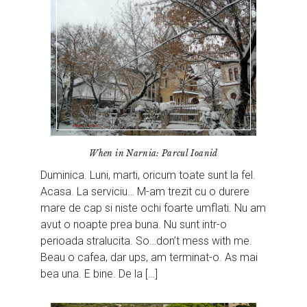
When in Narnia: Parcul Ioanid
Duminica. Luni, marti, oricum toate sunt la fel.
Acasa. La serviciu… M-am trezit cu o durere
mare de cap si niste ochi foarte umflati. Nu am
avut o noapte prea buna. Nu sunt intr-o
perioada stralucita. So…don’t mess with me.
Beau o cafea, dar ups, am terminat-o. As mai
bea una. E bine. De la […]