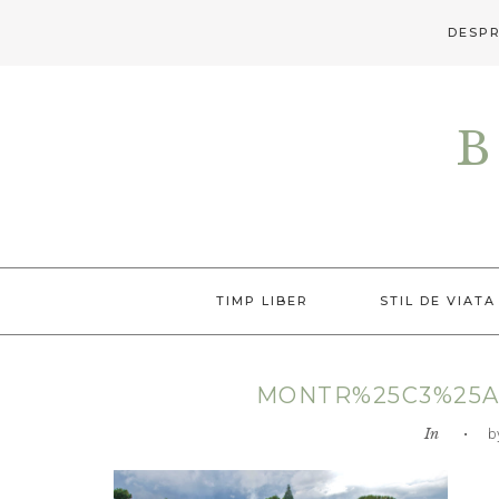
DESPR
Skip
Skip
Skip
to
to
to
B
primary
main
primary
navigation
content
sidebar
TIMP LIBER
STIL DE VIATA
MONTR%25C3%25A
In
• by L