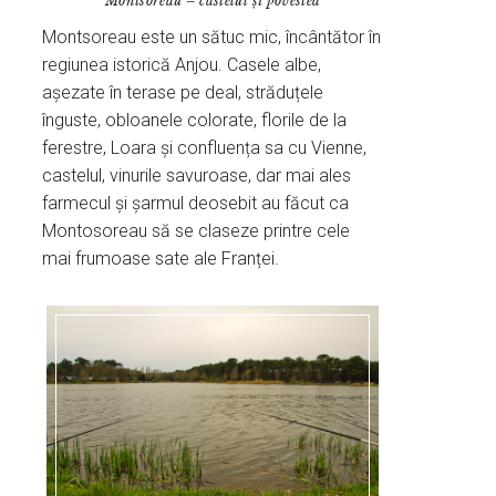
Montsoreau – castelul și povestea
Montsoreau este un sătuc mic, încântător în
regiunea istorică Anjou. Casele albe,
așezate în terase pe deal, străduțele
înguste, obloanele colorate, florile de la
ferestre, Loara și confluența sa cu Vienne,
castelul, vinurile savuroase, dar mai ales
farmecul și șarmul deosebit au făcut ca
Montosoreau să se claseze printre cele
mai frumoase sate ale Franței.