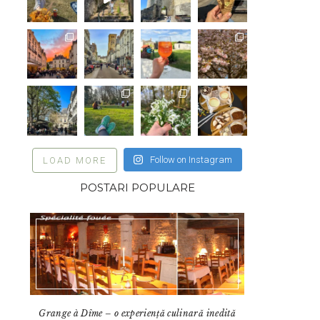
Follow on Instagram
LOAD MORE
POSTARI POPULARE
Grange à Dîme – o experiență culinară inedită