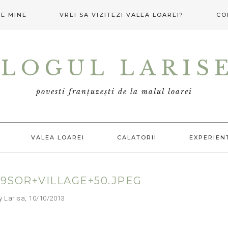
E MINE
VREI SA VIZITEZI VALEA LOAREI?
CO
LOGUL LARIS
povesti franțuzești de la malul loarei
VALEA LOAREI
CALATORII
EXPERIEN
9SOR+VILLAGE+50.JPEG
arisa, 10/10/2013