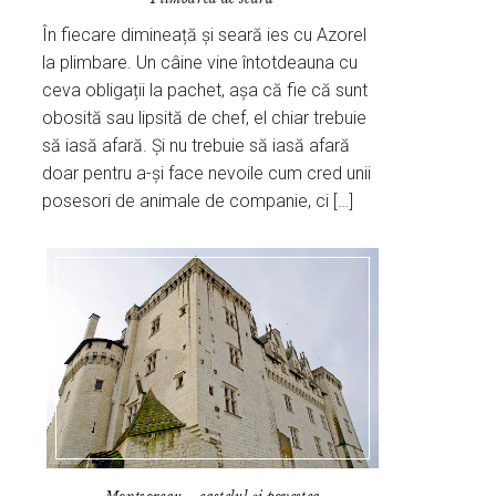
În fiecare dimineață și seară ies cu Azorel
la plimbare. Un câine vine întotdeauna cu
ceva obligații la pachet, așa că fie că sunt
obosită sau lipsită de chef, el chiar trebuie
să iasă afară. Și nu trebuie să iasă afară
doar pentru a-și face nevoile cum cred unii
posesori de animale de companie, ci […]