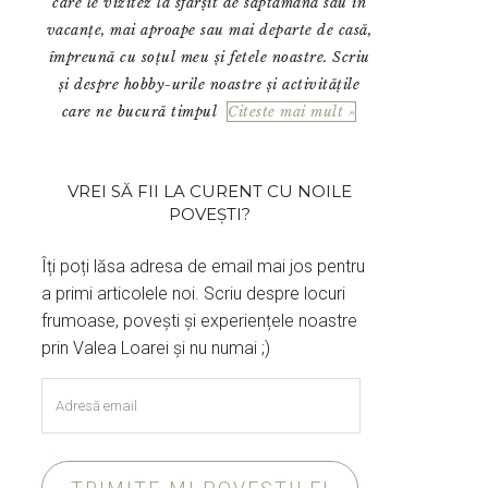
care le vizitez la sfârșit de săptămână sau în
vacanțe, mai aproape sau mai departe de casă,
împreună cu soțul meu și fetele noastre. Scriu
și despre hobby-urile noastre și activitățile
care ne bucură timpul
Citeste mai mult »
VREI SĂ FII LA CURENT CU NOILE
POVEȘTI?
Îți poți lăsa adresa de email mai jos pentru
a primi articolele noi. Scriu despre locuri
frumoase, povești și experiențele noastre
prin Valea Loarei și nu numai ;)
Adresă
email