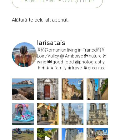
TRIMITE-MI POVEȘTILE!
Alătură-te celuilalt abonat.
larisatais
🇷🇴Romanian living in France🇫🇷
Loire Valley @ Amboise
🏞️nature 🥂
wine 🍽 good food 📸photography
👨‍👩‍👧‍👧family 🧳travel 🍵green tea