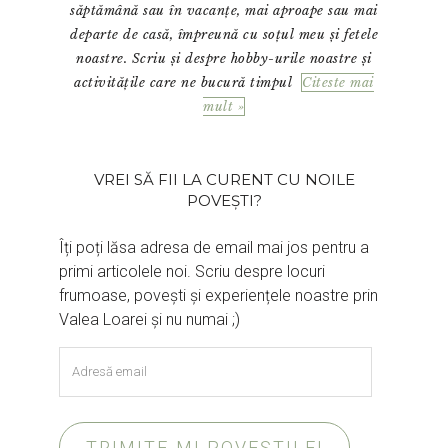
săptămână sau în vacanțe, mai aproape sau mai
departe de casă, împreună cu soțul meu și fetele
noastre. Scriu și despre hobby-urile noastre și
activitățile care ne bucură timpul
Citeste mai
mult »
VREI SĂ FII LA CURENT CU NOILE
POVEȘTI?
Îți poți lăsa adresa de email mai jos pentru a
primi articolele noi. Scriu despre locuri
frumoase, povești și experiențele noastre prin
Valea Loarei și nu numai ;)
Adresă
email
TRIMITE-MI POVEȘTILE!