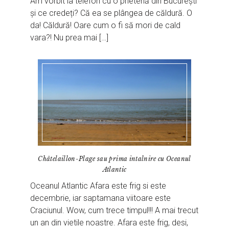
Am vorbit la telefon cu o prietenă din București
și ce credeți? Că ea se plângea de căldură. O
da! Căldură! Oare cum o fi să mori de cald
vara?! Nu prea mai […]
Châtelaillon-Plage sau prima intalnire cu Oceanul
Atlantic
Oceanul Atlantic Afara este frig si este
decembrie, iar saptamana viitoare este
Craciunul. Wow, cum trece timpul!!! A mai trecut
un an din vietile noastre. Afara este frig, desi,