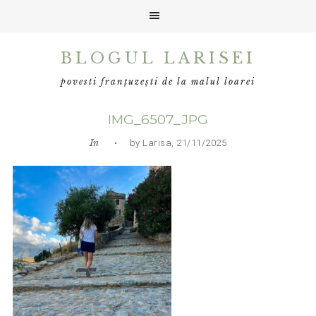
Skip
Skip
Skip
BLOGUL LARISEI
to
to
to
primary
main
primary
povesti franțuzești de la malul loarei
navigation
content
sidebar
IMG_6507_JPG
In
• by Larisa, 21/11/2025