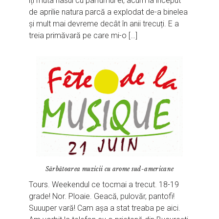
îți muta nasul cu parfumul ei, acum la început
de aprilie natura parcă a explodat de-a binelea
și mult mai devreme decât în anii trecuți. E a
treia primăvară pe care mi-o […]
Sărbătoarea muzicii cu arome sud-americane
Tours. Weekendul ce tocmai a trecut. 18-19
grade! Nor. Ploaie. Geacă, pulovăr, pantofi!
Suuuper vară! Cam așa a stat treaba pe aici.