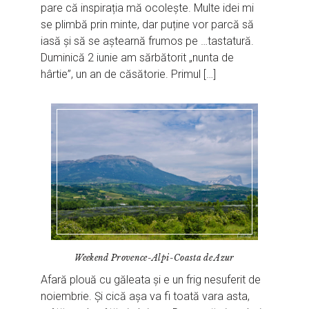
pare că inspirația mă ocolește. Multe idei mi
se plimbă prin minte, dar puține vor parcă să
iasă și să se aștearnă frumos pe …tastatură.
Duminică 2 iunie am sărbătorit „nunta de
hârtie”, un an de căsătorie. Primul […]
Weekend Provence-Alpi-Coasta de Azur
Afară plouă cu găleata și e un frig nesuferit de
noiembrie. Și cică așa va fi toată vara asta,