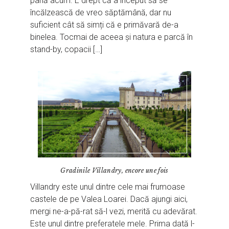
până acum. E drept că a început să se
încălzească de vreo săptămână, dar nu
suficient cât să simți că e primăvară de-a
binelea. Tocmai de aceea și natura e parcă în
stand-by, copacii […]
Gradinile Villandry, encore une fois
Villandry este unul dintre cele mai frumoase
castele de pe Valea Loarei. Dacă ajungi aici,
mergi ne-a-pă-rat să-l vezi, merită cu adevărat.
Este unul dintre preferatele mele. Prima dată l-