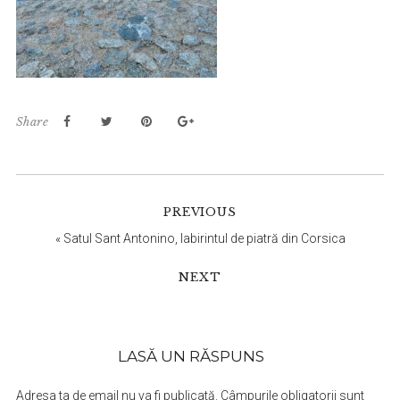
Share
Reader
PREVIOUS
Interactions
«
Satul Sant Antonino, labirintul de piatră din Corsica
NEXT
LASĂ UN RĂSPUNS
Adresa ta de email nu va fi publicată.
Câmpurile obligatorii sunt