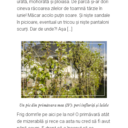
urâtă, mohorâtă și ploiasa. De parcă și-ar dori
cineva răcoarea zilelor de toamnă târzie în
iunie! Măcar acolo puțin soare. Și niște sandale
în picioare, eventual un tricou și niște pantaloni
scurți. Dar de unde?! Așa […]
Un pic din primăvara mea (IV): peri înfloriți și lalele
Frig domn’le pe aici pe la noi! O primăvară atât
de mizerabilă și rece ca asta nu cred să fi avut