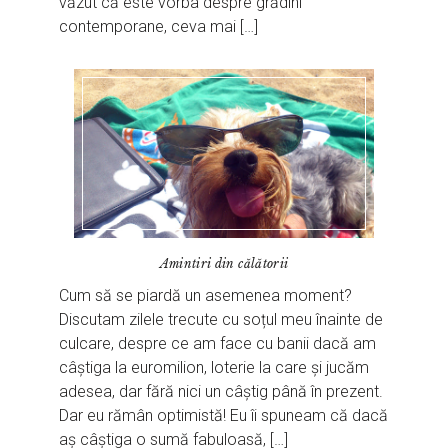
văzut că este vorba despre grădini
contemporane, ceva mai […]
Amintiri din călătorii
Cum să se piardă un asemenea moment?
Discutam zilele trecute cu soțul meu înainte de
culcare, despre ce am face cu banii dacă am
câștiga la euromilion, loterie la care și jucăm
adesea, dar fără nici un câștig până în prezent.
Dar eu rămân optimistă! Eu îi spuneam că dacă
aș câștiga o sumă fabuloasă, […]