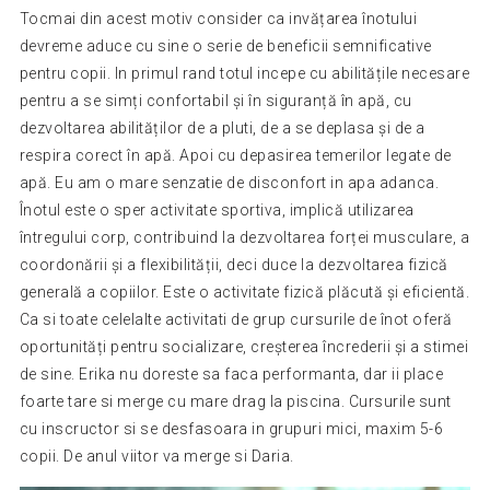
Tocmai din acest motiv consider ca invățarea înotului
devreme aduce cu sine o serie de beneficii semnificative
pentru copii. In primul rand totul incepe cu abilitățile necesare
pentru a se simți confortabil și în siguranță în apă, cu
dezvoltarea abilităților de a pluti, de a se deplasa și de a
respira corect în apă. Apoi cu depasirea temerilor legate de
apă. Eu am o mare senzatie de disconfort in apa adanca.
Înotul este o sper activitate sportiva, implică utilizarea
întregului corp, contribuind la dezvoltarea forței musculare, a
coordonării și a flexibilității, deci duce la dezvoltarea fizică
generală a copiilor. Este o activitate fizică plăcută și eficientă.
Ca si toate celelalte activitati de grup cursurile de înot oferă
oportunități pentru socializare, creșterea încrederii și a stimei
de sine. Erika nu doreste sa faca performanta, dar ii place
foarte tare si merge cu mare drag la piscina. Cursurile sunt
cu inscructor si se desfasoara in grupuri mici, maxim 5-6
copii. De anul viitor va merge si Daria.