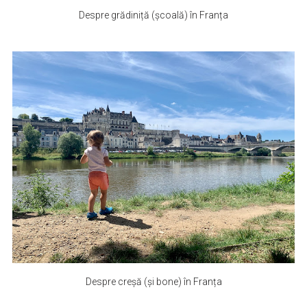
Despre grădiniță (școală) în Franța
Despre creșă (și bone) în Franța