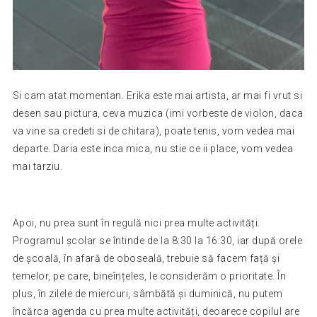
Si cam atat momentan. Erika este mai artista, ar mai fi vrut si
desen sau pictura, ceva muzica (imi vorbeste de violon, daca
va vine sa credeti si de chitara), poate tenis, vom vedea mai
departe. Daria este inca mica, nu stie ce ii place, vom vedea
mai tarziu.
Apoi, nu prea sunt în regulă nici prea multe activități.
Programul școlar se întinde de la 8:30 la 16:30, iar după orele
de școală, în afară de oboseală, trebuie să facem față și
temelor, pe care, bineînțeles, le considerăm o prioritate. În
plus, în zilele de miercuri, sâmbătă și duminică, nu putem
încărca agenda cu prea multe activități, deoarece copilul are