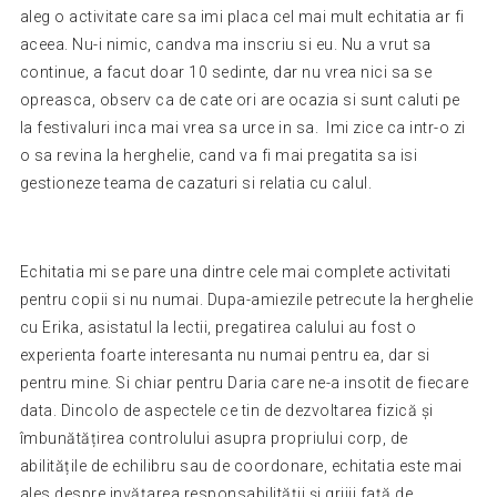
aleg o activitate care sa imi placa cel mai mult echitatia ar fi
aceea. Nu-i nimic, candva ma inscriu si eu. Nu a vrut sa
continue, a facut doar 10 sedinte, dar nu vrea nici sa se
opreasca, observ ca de cate ori are ocazia si sunt caluti pe
la festivaluri inca mai vrea sa urce in sa. Imi zice ca intr-o zi
o sa revina la herghelie, cand va fi mai pregatita sa isi
gestioneze teama de cazaturi si relatia cu calul.
Echitatia mi se pare una dintre cele mai complete activitati
pentru copii si nu numai. Dupa-amiezile petrecute la herghelie
cu Erika, asistatul la lectii, pregatirea calului au fost o
experienta foarte interesanta nu numai pentru ea, dar si
pentru mine. Si chiar pentru Daria care ne-a insotit de fiecare
data. Dincolo de aspectele ce tin de dezvoltarea fizică și
îmbunătățirea controlului asupra propriului corp, de
abilitățile de echilibru sau de coordonare, echitatia este mai
ales despre invățarea responsabilității și grijii față de