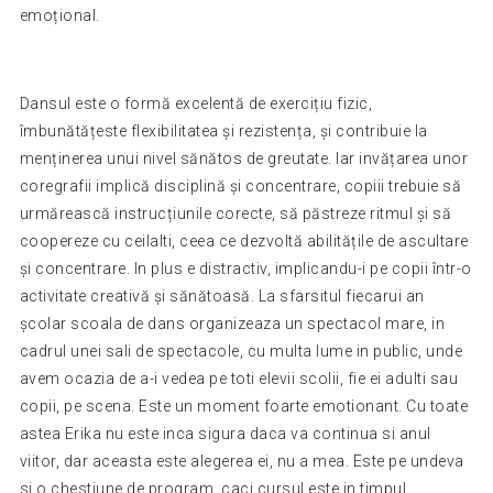
emoțional.
Dansul este o formă excelentă de exercițiu fizic,
îmbunătățeste flexibilitatea și rezistența, și contribuie la
menținerea unui nivel sănătos de greutate. Iar invățarea unor
coregrafii implică disciplină și concentrare, copiii trebuie să
urmărească instrucțiunile corecte, să păstreze ritmul și să
coopereze cu ceilalti, ceea ce dezvoltă abilitățile de ascultare
și concentrare. In plus e distractiv, implicandu-i pe copii într-o
activitate creativă și sănătoasă. La sfarsitul fiecarui an
școlar scoala de dans organizeaza un spectacol mare, in
cadrul unei sali de spectacole, cu multa lume in public, unde
avem ocazia de a-i vedea pe toti elevii scolii, fie ei adulti sau
copii, pe scena. Este un moment foarte emotionant. Cu toate
astea Erika nu este inca sigura daca va continua si anul
viitor, dar aceasta este alegerea ei, nu a mea. Este pe undeva
si o chestiune de program, caci cursul este in timpul