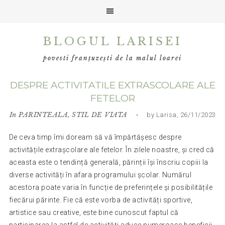
Skip
Skip
Skip
BLOGUL LARISEI
to
to
to
primary
main
primary
povesti franțuzești de la malul loarei
navigation
content
sidebar
DESPRE ACTIVITATILE EXTRASCOLARE ALE
FETELOR
In
PARINTEALA
,
STIL DE VIATA
• by Larisa, 26/11/2023
De ceva timp îmi doream să vă împărtășesc despre
activitățile extrașcolare ale fetelor. În zilele noastre, și cred că
aceasta este o tendință generală, părinții își înscriu copiii la
diverse activități în afara programului școlar. Numărul
acestora poate varia în funcție de preferințele și posibilitățile
fiecărui părinte. Fie că este vorba de activități sportive,
artistice sau creative, este bine cunoscut faptul că
participarea la astfel de activități aduce numeroase beneficii