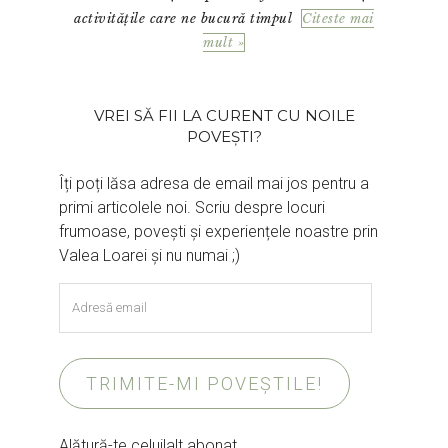
activitățile care ne bucură timpul
Citeste mai
mult »
VREI SĂ FII LA CURENT CU NOILE
POVEȘTI?
Îți poți lăsa adresa de email mai jos pentru a
primi articolele noi. Scriu despre locuri
frumoase, povești și experiențele noastre prin
Valea Loarei și nu numai ;)
Adresă
email
TRIMITE-MI POVEȘTILE!
Alătură-te celuilalt abonat.