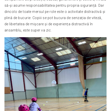
să-și asume responsabilitatea pentru propria siguranță. Dar
dincolo de toate mersul pe role este o activitate distractivă și
plină de bucurie. Copiii se pot bucura de senzația de viteză,
de libertatea de mișcare și de experiența distractivă în
ansamblu, este super va zic.