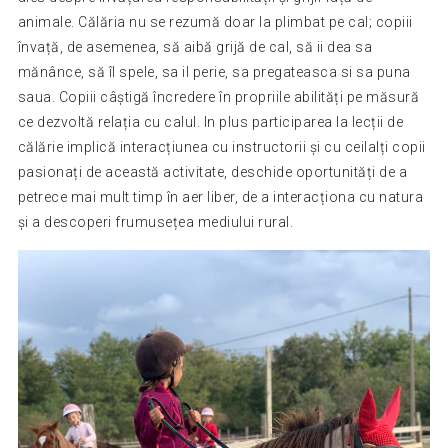
animale. Călăria nu se rezumă doar la plimbat pe cal; copiii
învață, de asemenea, să aibă grijă de cal, să ii dea sa
mănânce, să îl spele, sa il perie, sa pregateasca si sa puna
saua. Copiii câștigă încredere în propriile abilități pe măsură
ce dezvoltă relația cu calul. In plus participarea la lecții de
călărie implică interacțiunea cu instructorii și cu ceilalți copii
pasionați de această activitate, deschide oportunități de a
petrece mai mult timp în aer liber, de a interacționa cu natura
și a descoperi frumusețea mediului rural.