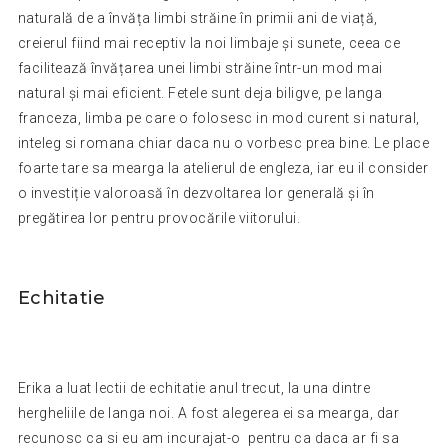
naturală de a învăța limbi străine în primii ani de viață,
creierul fiind mai receptiv la noi limbaje și sunete, ceea ce
facilitează învățarea unei limbi străine într-un mod mai
natural și mai eficient. Fetele sunt deja biligve, pe langa
franceza, limba pe care o folosesc in mod curent si natural,
inteleg si romana chiar daca nu o vorbesc prea bine. Le place
foarte tare sa mearga la atelierul de engleza, iar eu il consider
o investiție valoroasă în dezvoltarea lor generală și în
pregătirea lor pentru provocările viitorului.
Echitatie
Erika a luat lectii de echitatie anul trecut, la una dintre
hergheliile de langa noi. A fost alegerea ei sa mearga, dar
recunosc ca si eu am incurajat-o pentru ca daca ar fi sa