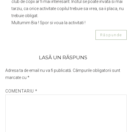
club de copii ar fi mai interesant. Inotul se poate invata si mai
tarziu, ca orice activitate copilul trebuie sa vrea, sa ii placa, nu
trebuie obligat.
Multumim Bia ! Spor si voua la activitati !
Răspunde
LASĂ UN RĂSPUNS
Adresa ta de email nu va fi publicată.
Câmpurile obligatorii sunt
marcate cu
*
COMENTARIU
*