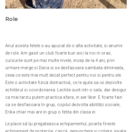
Role
Anul acesta fetele s-au apucat de o alta activitate, si anume
de role. Am gasit un club foarte bun aici la noi in oras,
cursurile sunt pe mai multe nivele, incep de la 4 ani, prin
urmare merge si Daria si se desfasoara sambata dimineata,
ceea ce este mai mult decat perfect pentru noi si pentru ele.
Este o activitate fizică distractivă, ce le ajuta sa isi dezvolte
echilibrul si coordonarea. Lectiile sunt intr-o sala, dar desigur
ca mai tarziu putem practica afara, in aer liber. E foarte fain
ca se desfasoara în grup, copilul dezvolta abilități sociale,
Erika chiar mai are in grup o fetita din clasa ei.
Le place să își pregateasca echipamentul, poarta fireste
echipament de protecție, cască, genunchere și cotiere, invata