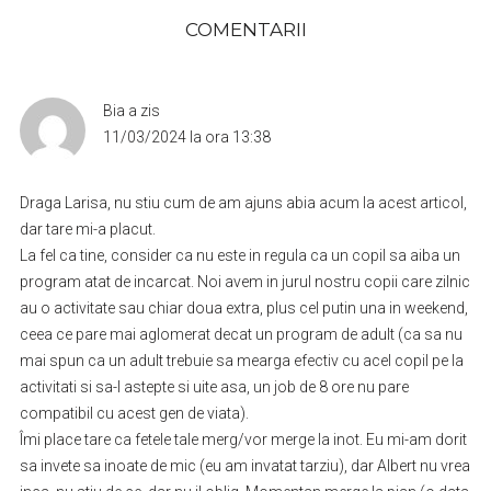
COMENTARII
Bia
a zis
11/03/2024 la ora 13:38
Draga Larisa, nu stiu cum de am ajuns abia acum la acest articol,
dar tare mi-a placut.
La fel ca tine, consider ca nu este in regula ca un copil sa aiba un
program atat de incarcat. Noi avem in jurul nostru copii care zilnic
au o activitate sau chiar doua extra, plus cel putin una in weekend,
ceea ce pare mai aglomerat decat un program de adult (ca sa nu
mai spun ca un adult trebuie sa mearga efectiv cu acel copil pe la
activitati si sa-l astepte si uite asa, un job de 8 ore nu pare
compatibil cu acest gen de viata).
Îmi place tare ca fetele tale merg/vor merge la inot. Eu mi-am dorit
sa invete sa inoate de mic (eu am invatat tarziu), dar Albert nu vrea