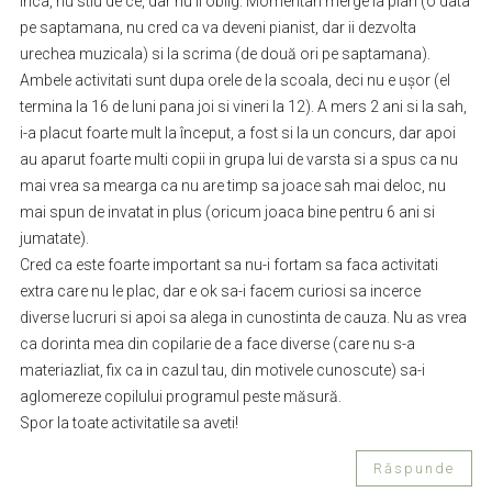
inca, nu stiu de ce, dar nu il oblig. Momentan merge la pian (o data
pe saptamana, nu cred ca va deveni pianist, dar ii dezvolta
urechea muzicala) si la scrima (de două ori pe saptamana).
Ambele activitati sunt dupa orele de la scoala, deci nu e ușor (el
termina la 16 de luni pana joi si vineri la 12). A mers 2 ani si la sah,
i-a placut foarte mult la început, a fost si la un concurs, dar apoi
au aparut foarte multi copii in grupa lui de varsta si a spus ca nu
mai vrea sa mearga ca nu are timp sa joace sah mai deloc, nu
mai spun de invatat in plus (oricum joaca bine pentru 6 ani si
jumatate).
Cred ca este foarte important sa nu-i fortam sa faca activitati
extra care nu le plac, dar e ok sa-i facem curiosi sa incerce
diverse lucruri si apoi sa alega in cunostinta de cauza. Nu as vrea
ca dorinta mea din copilarie de a face diverse (care nu s-a
materiazliat, fix ca in cazul tau, din motivele cunoscute) sa-i
aglomereze copilului programul peste măsură.
Spor la toate activitatile sa aveti!
Răspunde