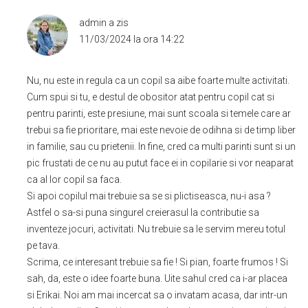
admin
a zis
11/03/2024 la ora 14:22
Nu, nu este in regula ca un copil sa aibe foarte multe activitati.
Cum spui si tu, e destul de obositor atat pentru copil cat si
pentru parinti, este presiune, mai sunt scoala si temele care ar
trebui sa fie prioritare, mai este nevoie de odihna si de timp liber
in familie, sau cu prietenii. In fine, cred ca multi parinti sunt si un
pic frustati de ce nu au putut face ei in copilarie si vor neaparat
ca al lor copil sa faca.
Si apoi copilul mai trebuie sa se si plictiseasca, nu-i asa ?
Astfel o sa-si puna singurel creierasul la contributie sa
inventeze jocuri, activitati. Nu trebuie sa le servim mereu totul
pe tava.
Scrima, ce interesant trebuie sa fie ! Si pian, foarte frumos ! Si
sah, da, este o idee foarte buna. Uite sahul cred ca i-ar placea
si Erikai. Noi am mai incercat sa o invatam acasa, dar intr-un