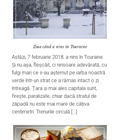
Ziua când a nins în Touraine
Astăzi, 7 februarie 2018, a nins în Touraine.
Și nu așa, fleșcăit, ci ninsoare adevărată, cu
fulgi mari ce s-au așternut pe iarba noastră
verde într-un strat ce a rămas intact o zi
întreagă. Țara și mai ales capitala sunt,
firește, paralizate, chiar dacă stratul de
zăpadă nu este mai mare de câțiva
centimetri. Trenurile circulă […]