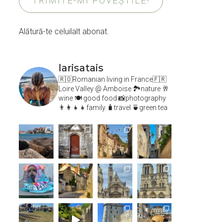
TRIMITE-MI POVEȘTILE!
Alătură-te celuilalt abonat.
larisatais
🇷🇴Romanian living in France🇫🇷
Loire Valley @ Amboise
🏞️nature 🥂
wine 🍽 good food 📸photography
👨‍👩‍👧‍👧family 🧳travel 🍵green tea