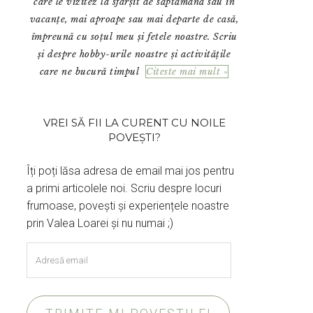
care le vizitez la sfârșit de săptămână sau în
vacanțe, mai aproape sau mai departe de casă,
împreună cu soțul meu și fetele noastre. Scriu
și despre hobby-urile noastre și activitățile
care ne bucură timpul
Citeste mai mult »
VREI SĂ FII LA CURENT CU NOILE
POVEȘTI?
Îți poți lăsa adresa de email mai jos pentru
a primi articolele noi. Scriu despre locuri
frumoase, povești și experiențele noastre
prin Valea Loarei și nu numai ;)
Adresă
email