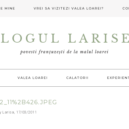
E MINE
VREI SA VIZITEZI VALEA LOAREI?
CO
LOGUL LARIS
povesti franțuzești de la malul loarei
VALEA LOAREI
CALATORII
EXPERIEN
2_11%2B426.JPEG
arisa, 17/03/2011