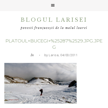
Skip
Skip
Skip
BLOGUL LARISEI
to
to
to
primary
main
primary
povesti franțuzești de la malul loarei
navigation
content
sidebar
PLATOUL+BUCEGI+%25287%2529.JPG.JPE
G
In
• by Larisa, 04/03/2011