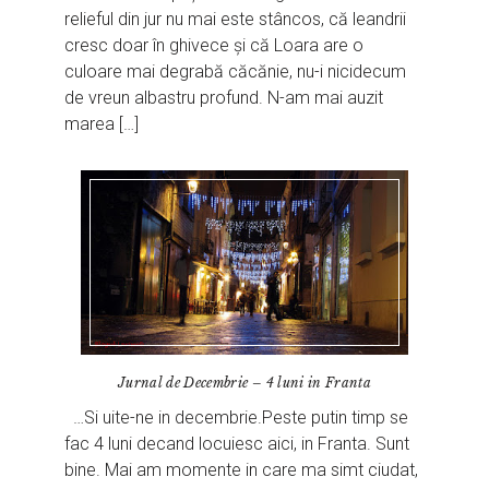
relieful din jur nu mai este stâncos, că leandrii
cresc doar în ghivece și că Loara are o
culoare mai degrabă căcănie, nu-i nicidecum
de vreun albastru profund. N-am mai auzit
marea […]
Jurnal de Decembrie – 4 luni in Franta
…Si uite-ne in decembrie.Peste putin timp se
fac 4 luni decand locuiesc aici, in Franta. Sunt
bine. Mai am momente in care ma simt ciudat,