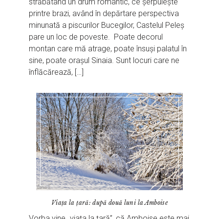
străbătând un drum romantic, ce șerpuiește
printre brazi, având în depărtare perspectiva
minunată a piscurilor Bucegilor, Castelul Peleș
pare un loc de poveste. Poate decorul
montan care mă atrage, poate însuși palatul în
sine, poate orașul Sinaia. Sunt locuri care ne
înflăcărează, […]
Viața la țară: după două luni la Amboise
Vorba vine „viața la țară”, că Amboise este mai