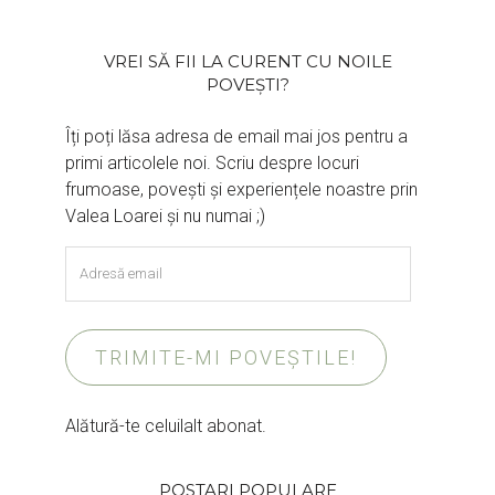
VREI SĂ FII LA CURENT CU NOILE
POVEȘTI?
Îți poți lăsa adresa de email mai jos pentru a
primi articolele noi. Scriu despre locuri
frumoase, povești și experiențele noastre prin
Valea Loarei și nu numai ;)
Adresă
email
TRIMITE-MI POVEȘTILE!
Alătură-te celuilalt abonat.
POSTARI POPULARE