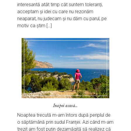
interesantă atât timp cât suntem toleranți,
acceptam și idei cu care nu rezonăm
neaparat, nu judecam și nu dăm cu parul, pe
motiv ca știm […]
Înapoi acasă…
Noaptea trecută m-am întors după periplul de
o săptămână prin sudul Franței. Azi când m-am
trezit am fost puțin dezamăgită să realizez că