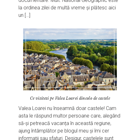
documentare. Mult. National Geographic este
la ordinea zilei de multă vreme și plătesc aici
un […]
Ce vizitezi pe Valea Loarei dincolo de castele
Valea Loarei nu înseamnă doar castele! Cam
asta le răspund multor persoane care, alegând
să-și petreacă vacanța în această regiune,
ajung întâmplător pe blogul meu și îmi cer
informații sau sfaturi. Desigur, castelele sunt