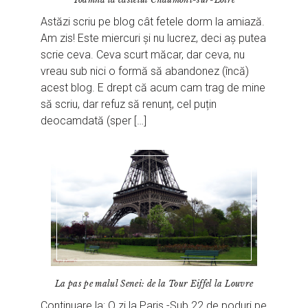
Astăzi scriu pe blog cât fetele dorm la amiază.
Am zis! Este miercuri și nu lucrez, deci aș putea
scrie ceva. Ceva scurt măcar, dar ceva, nu
vreau sub nici o formă să abandonez (încă)
acest blog. E drept că acum cam trag de mine
să scriu, dar refuz să renunț, cel puțin
deocamdată (sper […]
La pas pe malul Senei: de la Tour Eiffel la Louvre
Continuare la: O zi la Paris -Sub 22 de poduri pe