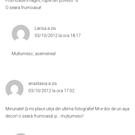
Frumoase imagini, rupte din povesti :-s
O seara frumoasa!
Larisa
a zis
03/10/2012 la ora 18:17
Multumesc, asemenea!
anastasia
a zis
03/10/2012 la ora 17:02
Minunate! Şi-mi place uliţa din ultima fotografie! Mi-e dor de un aşa
decor! o seară frumoasă şi… mulţumesc!