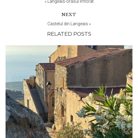
Interactions
«
Langeais-orasul inflorat
NEXT
Castelul din Langeais
»
RELATED POSTS