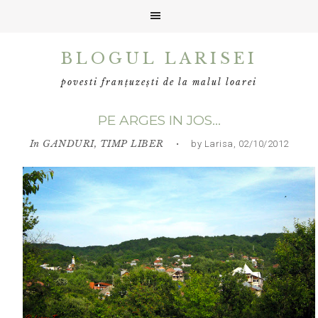
Skip
Skip
Skip
BLOGUL LARISEI
to
to
to
primary
main
primary
povesti franțuzești de la malul loarei
navigation
content
sidebar
PE ARGES IN JOS…
In
GANDURI
,
TIMP LIBER
• by Larisa, 02/10/2012