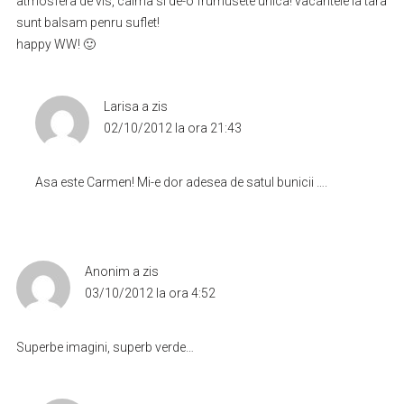
atmosfera de vis, calma si de-o frumusete unica! vacantele la tara
sunt balsam penru suflet!
happy WW! 🙂
Larisa
a zis
02/10/2012 la ora 21:43
Asa este Carmen! Mi-e dor adesea de satul bunicii ….
Anonim
a zis
03/10/2012 la ora 4:52
Superbe imagini, superb verde…