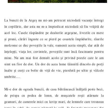
La buncii de la Argeș nu mi-am petrecut niciodată vacanțe întregi
în copilărie, dar asta nu m-a împiedicat niciodată să fiu vrăjită de
acel loc. Casele răspândite pe dealurile argeșene, livezile cu mere
și pruni, cărări înguste ce se pierd pe coastele împădurite, râurile
molcome ce duc poveștile la vale, oamenii aceia simpli, dar atât de
înțelepți, viața lor, cuvintele, poveștile sunt încă fascinante pentru
mine. Nu am mai fost demult acolo și privind pozele care le am
simt un fior de dor. Un dor de acea lume tăinuită dincolo de porți
înalte și curți cu bolte de viță de vie, pierdută pe ultie și vâlcele
umbrite….
Mi-e dor de ograda buncii, de casa bătrânească înălțată peste beci,
de prispa cu podea de lemn, de mușcatele roșii atârnate la
geamuri, de camerele mici cu lavițe mari, de lemnele care trosneau
iarna în sobă, de carnea păstrată la oală, de fructele proaspete din