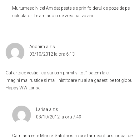
Multumesc Nice! Am dat peste ele prin folderul de poze de pe
calculator. Le am acolo de vreo cativa ani…
Anonim
a zis
03/10/2012 la ora 6:13
Cat ar zice vesticii ca suntem primitivi tot îi batem la c..
Imagini mai rustice si mai linistitoare nu ai sa gasesti pe tot globul!
Happy WW Larisa!
Larisa
a zis
03/10/2012 la ora 7:49
Cam asa este Minnie. Satul nostru are farmecul lui si oricat de