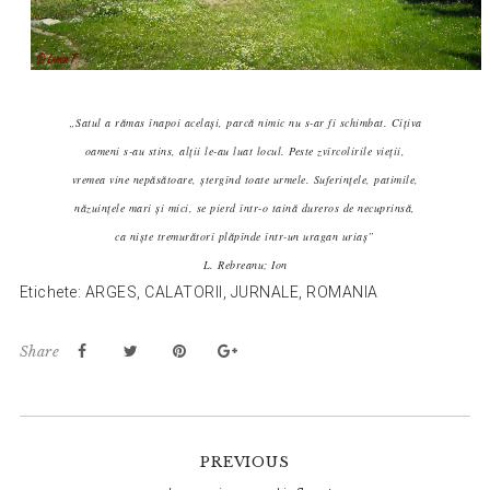
„Satul a rămas înapoi acelaşi, parcă nimic nu s-ar fi schimbat. Cîţiva
oameni s-au stins, alţii le-au luat locul. Peste zvîrcolirile vieţii,
vremea vine nepăsătoare, ştergînd toate urmele. Suferinţele, patimile,
năzuinţele mari şi mici, se pierd într-o taină dureros de necuprinsă,
ca nişte tremurători plăpînde într-un uragan uriaş”
L. Rebreanu; Ion
Etichete:
ARGES
,
CALATORII
,
JURNALE
,
ROMANIA
Share
Reader
PREVIOUS