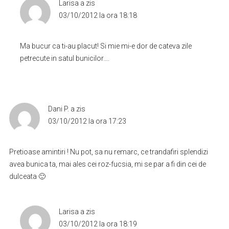
Larisa
a zis
03/10/2012 la ora 18:18
Ma bucur ca ti-au placut! Si mie mi-e dor de cateva zile
petrecute in satul bunicilor….
Dani P.
a zis
03/10/2012 la ora 17:23
Pretioase amintiri ! Nu pot, sa nu remarc, ce trandafiri splendizi
avea bunica ta, mai ales cei roz-fucsia, mi se par a fi din cei de
dulceata 🙂
Larisa
a zis
03/10/2012 la ora 18:19