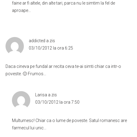
faine ar fi altele, din alte tari, parca nu le simtim la fel de
aproape…
addicted
a zis
03/10/2012 la ora 6:25
Daca cineva pe fundal ar recita ceva te-ai simti chiar ca intr-o
poveste. 🙂 Frumos…
Larisa
a zis
03/10/2012 la ora 7:50
Multumesc! Chiar ca o lume de poveste. Satul romanesc are
farmecul lui unic…