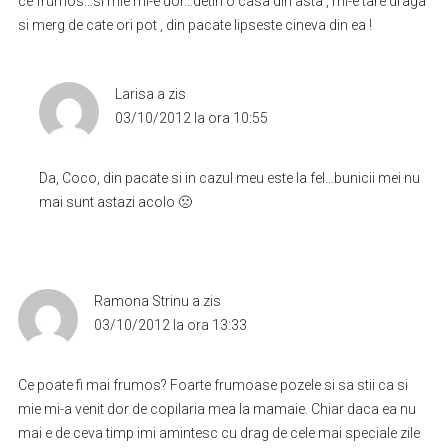
ce frumos…si mie mi-e dor…detin o casa din asta , mi-e tare draga
si merg de cate ori pot , din pacate lipseste cineva din ea !
Larisa
a zis
03/10/2012 la ora 10:55
Da, Coco, din pacate si in cazul meu este la fel…bunicii mei nu
mai sunt astazi acolo 🙁
Ramona Strinu
a zis
03/10/2012 la ora 13:33
Ce poate fi mai frumos? Foarte frumoase pozele si sa stii ca si
mie mi-a venit dor de copilaria mea la mamaie. Chiar daca ea nu
mai e de ceva timp imi amintesc cu drag de cele mai speciale zile