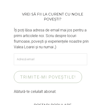
VREI SĂ FII LA CURENT CU NOILE
POVEȘTI?
Îți poți lăsa adresa de email mai jos pentru a
primi articolele noi. Scriu despre locuri
frumoase, povești și experiențele noastre prin
Valea Loarei și nu numai ;)
Adresă
email
TRIMITE-MI POVEȘTILE!
Alătură-te celuilalt abonat.