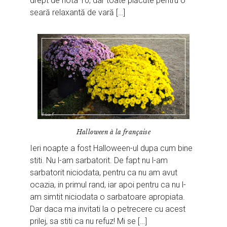
drept de nota 10, dar toate plăcute pentru o
seară relaxantă de vară […]
Halloween à la française
Ieri noapte a fost Halloween-ul dupa cum bine
stiti. Nu l-am sarbatorit. De fapt nu l-am
sarbatorit niciodata, pentru ca nu am avut
ocazia, in primul rand, iar apoi pentru ca nu l-
am simtit niciodata o sarbatoare apropiata.
Dar daca ma invitati la o petrecere cu acest
prilej, sa stiti ca nu refuz! Mi se […]