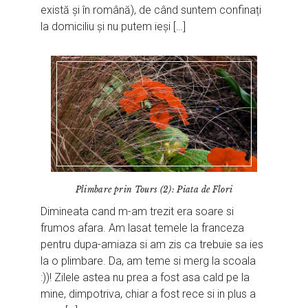
există și în română), de când suntem confinați
la domiciliu și nu putem ieși […]
Plimbare prin Tours (2): Piata de Flori
Dimineata cand m-am trezit era soare si
frumos afara. Am lasat temele la franceza
pentru dupa-amiaza si am zis ca trebuie sa ies
la o plimbare. Da, am teme si merg la scoala
:))! Zilele astea nu prea a fost asa cald pe la
mine, dimpotriva, chiar a fost rece si in plus a