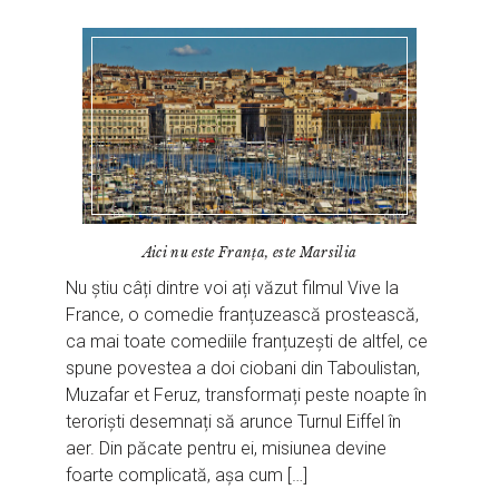
Aici nu este Franța, este Marsilia
Nu știu câți dintre voi ați văzut filmul Vive la
France, o comedie franțuzească prostească,
ca mai toate comediile franțuzești de altfel, ce
spune povestea a doi ciobani din Taboulistan,
Muzafar et Feruz, transformați peste noapte în
teroriști desemnați să arunce Turnul Eiffel în
aer. Din păcate pentru ei, misiunea devine
foarte complicată, așa cum […]