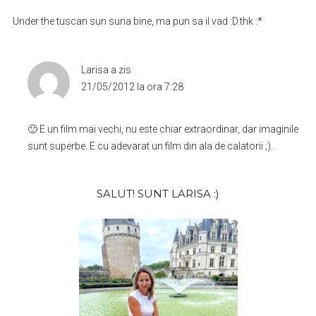
Under the tuscan sun suna bine, ma pun sa il vad :D.thk :*
Larisa
a zis
21/05/2012 la ora 7:28
🙂 E un film mai vechi, nu este chiar extraordinar, dar imaginile
sunt superbe. E cu adevarat un film din ala de calatorii ;).
Bara
SALUT! SUNT LARISA :)
principală