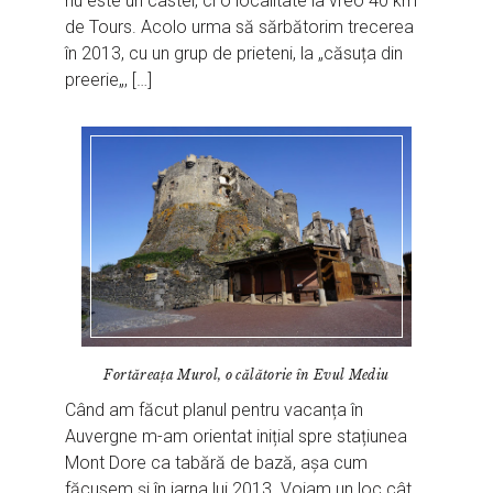
nu este un castel, ci o localitate la vreo 40 km
de Tours. Acolo urma să sărbătorim trecerea
în 2013, cu un grup de prieteni, la „căsuța din
preerie„, […]
Fortăreața Murol, o călătorie în Evul Mediu
Când am făcut planul pentru vacanța în
Auvergne m-am orientat inițial spre stațiunea
Mont Dore ca tabără de bază, așa cum
făcusem și în iarna lui 2013. Voiam un loc cât