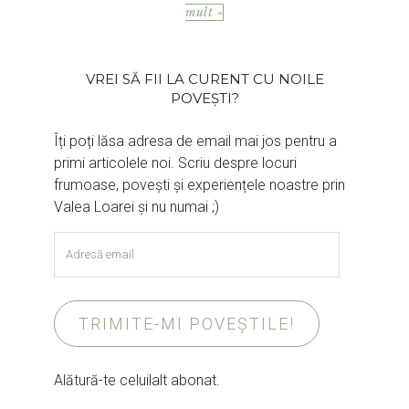
mult »
VREI SĂ FII LA CURENT CU NOILE
POVEȘTI?
Îți poți lăsa adresa de email mai jos pentru a
primi articolele noi. Scriu despre locuri
frumoase, povești și experiențele noastre prin
Valea Loarei și nu numai ;)
Adresă
email
TRIMITE-MI POVEȘTILE!
Alătură-te celuilalt abonat.