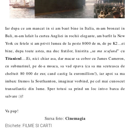
Iar dupa ce am mancat in si am baut bine in Italia, m-am bronzat in
Bali, m-am lafait la curtea Angliei in rochii elegante, am barfit la New
York cu fetele si am privit lumea de la peste 8000 de m, de pe K2…ei
bine, dupa toate astea, ma duc fratilor, linistita „
sa ma scufund
” cu
Titanicul
….Ei, nici chiar asa, dar macar sa cobor cu James Cameron,
cu submarinul, pe de-a moaca, sa vad epava (ca sa ma scuteasca de
cheltuit 80 000 de eur, cand castig la euromillion!), iar apoi sa ma
imbarc frumos la Southamton, imaginar vorbind, pe cel mai cunoscut
transatlantic din lume. Sper totusi sa prind un loc intr-o barca de
salvare :))!
Va pup!
Cinemagia
Sursa foto:
Etichete:
FILME SI CARTI