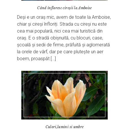
Când înfloresc cireșii la Amboise
Deși e un oraș mic, avem de toate la Amboise,
chiar și cireși înfloriți. Strada cu cireși nu este
cea mai populară, nici cea mai turistică din
oraș. E o stradă obișnuită, cu blocuri, case,
școală și sedii de firme, prăfuită și aglomerată
la orele de vârf, dar pe care plutește un aer
boem, proaspăt […]
Culori,lumini si umbre