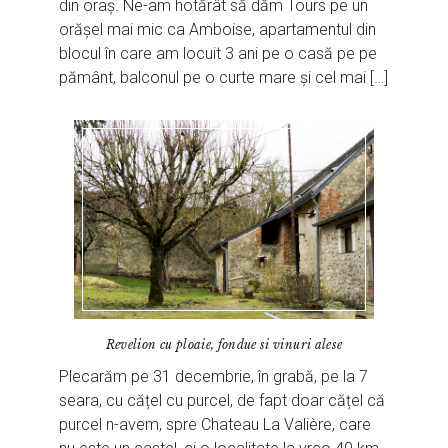
din oraș. Ne-am hotărât să dăm Tours pe un
orășel mai mic ca Amboise, apartamentul din
blocul în care am locuit 3 ani pe o casă pe pe
pământ, balconul pe o curte mare și cel mai […]
Revelion cu ploaie, fondue si vinuri alese
Plecarăm pe 31 decembrie, în grabă, pe la 7
seara, cu cățel cu purcel, de fapt doar cățel că
purcel n-avem, spre Chateau La Valière, care