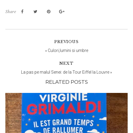
Share
Reader
PREVIOUS
Interactions
«
Culori,lumini si umbre
NEXT
La pas pe malul Senei: de la Tour Eiffel la Louvre
»
RELATED POSTS