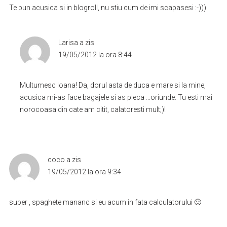
Te pun acusica si in blogroll, nu stiu cum de imi scapasesi :-)))
Larisa
a zis
19/05/2012 la ora 8:44
Multumesc Ioana! Da, dorul asta de duca e mare si la mine,
acusica mi-as face bagajele si as pleca …oriunde. Tu esti mai
norocoasa din cate am citit, calatoresti mult;)!
coco
a zis
19/05/2012 la ora 9:34
super , spaghete mananc si eu acum in fata calculatorului 🙂