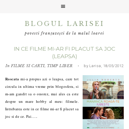
Skip
Skip
Skip
BLOGUL LARISEI
to
to
to
primary
main
primary
povesti franțuzești de la malul loarei
navigation
content
sidebar
IN CE FILME MI-AR FI PLACUT SA JOC
(LEAPSA)
In
FILME SI CARTI
,
TIMP LIBER
• by Larisa, 18/05/2012
Roscata
mi-a propus azi o leapsa, care tot
circula in ultima vreme prin blogosfera, si
m-am gandit sa o onorez, mai ales ca este
despre un mare hobby al meu: filmele.
Intrebarea este in ce filme mi-ar fi placut sa
joc si de ce. Pai…..