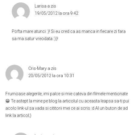
Larisa
a zis
19/05/2012 la ora 9:42
Pofta mare atunci :)! Si eu cred ca as manca in fiecare zi fara
sa ma satur vreodata :))!
Cris-Mary
a zis
20/05/2012 la ora 10:31
Frumoase alegerile, imi palce si mie cateva din filmele mentionate
😀 Te astept la mine pe blog la articolul cu aceasta leapsa sa-ti pui
acolo link-ul sa vada si cititorii mei ce ai scris :d AI un buton de ad
link la articol;)