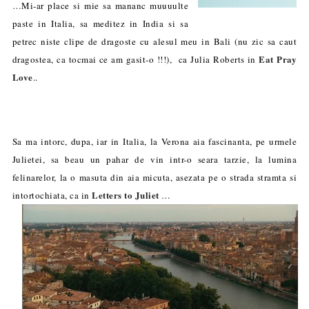
…Mi-ar place si mie sa mananc muuuulte
paste in Italia, sa meditez in India si sa
petrec niste clipe de dragoste cu alesul meu in Bali (nu zic sa caut
Eat Pray
dragostea, ca tocmai ce am gasit-o !!!), ca Julia Roberts in
Love
..
Sa ma intorc, dupa, iar in Italia, la Verona aia fascinanta, pe urmele
Julietei, sa beau un pahar de vin intr-o seara tarzie, la lumina
felinarelor, la o masuta din aia micuta, asezata pe o strada stramta si
Letters to Juliet
intortochiata, ca in
…