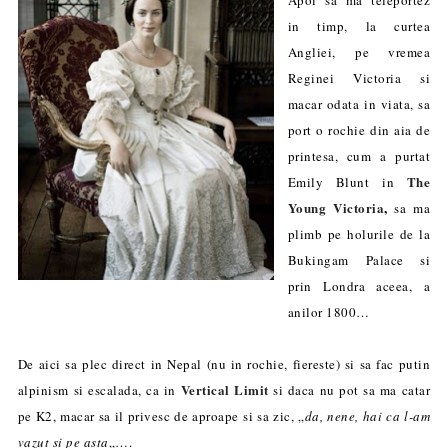
in timp, la curtea
Angliei, pe vremea
Reginei Victoria si
macar odata in viata, sa
port o rochie din aia de
printesa, cum a purtat
The
Emily Blunt in
Young Victoria
,
sa ma
plimb pe holurile de la
Bukingam Palace si
prin Londra aceea, a
anilor 1800…
De aici sa plec direct in Nepal (nu in rochie, fiereste) si sa fac putin
Vertical Limit
alpinism si escalada, ca in
si daca nu pot sa ma catar
pe K2, macar sa il privesc de aproape si sa zic, „
da, nene, hai ca l-am
vazut si pe asta
„….