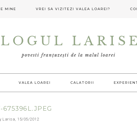
E MINE
VREI SA VIZITEZI VALEA LOAREI?
CO
LOGUL LARIS
povesti franțuzești de la malul loarei
VALEA LOAREI
CALATORII
EXPERIEN
-675396L.JPEG
arisa, 15/05/2012