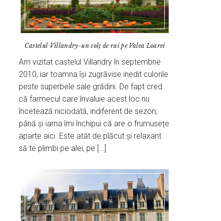
Castelul Villandry-un colț de rai pe Valea Loarei
Am vizitat castelul Villandry în septembrie
2010, iar toamna își zugrăvise inedit culorile
peste superbele sale grădini. De fapt cred
că farmecul care învaluie acest loc nu
încetează niciodată, indiferent de sezon;
până și iarna îmi închipui că are o frumusețe
aparte aici. Este atât de plăcut și relaxant
să te plimbi pe alei, pe […]