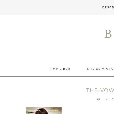
DESPR
Skip
Skip
Skip
to
to
to
B
primary
main
primary
navigation
content
sidebar
TIMP LIBER
STIL DE VIATA
THE-VOW
In
• by L