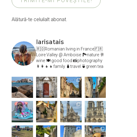
TRIMITE-MI POVEȘTILE!
Alătură-te celuilalt abonat.
larisatais
🇷🇴Romanian living in France🇫🇷
Loire Valley @ Amboise
🏞️nature 🥂
wine 🍽 good food 📸photography
👨‍👩‍👧‍👧family 🧳travel 🍵green tea