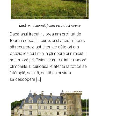
Lasă-mi, toamnă, pomii verzi la Amboise
Dacă anul trecut nu prea am profitat de
toamnă decât în curte, anul acesta încerc
să recuperez, astfel ori de câte ori am
ocazia ies cu Erika la plimbare prin micuțul
nostru orășel. Pisica, cum o alint eu, adoră
plimbările. E curioasă, e atentă la tot ce se
întâmplă, se uită, caută cu privirea
să descopere […]