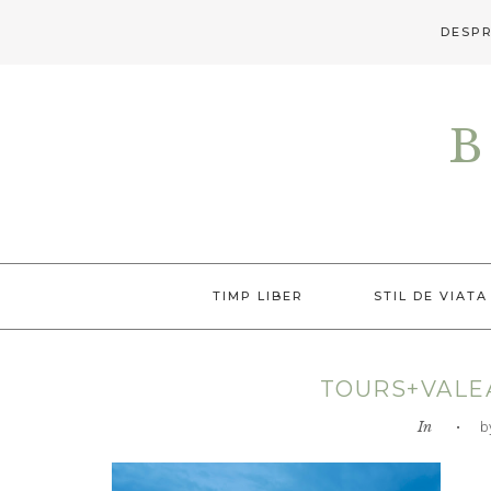
DESPR
Skip
Skip
Skip
to
to
to
B
primary
main
primary
navigation
content
sidebar
TIMP LIBER
STIL DE VIATA
TOURS+VALE
In
• by L