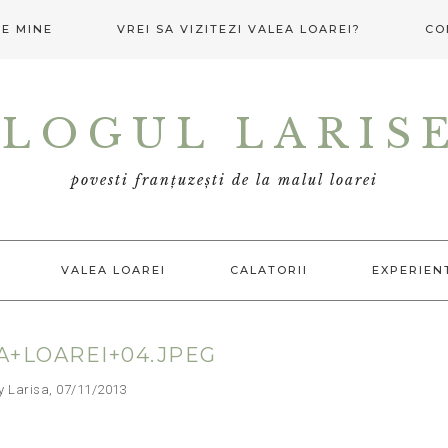
E MINE
VREI SA VIZITEZI VALEA LOAREI?
CO
LOGUL LARIS
povesti franțuzești de la malul loarei
VALEA LOAREI
CALATORII
EXPERIEN
A+LOAREI+04.JPEG
arisa, 07/11/2013