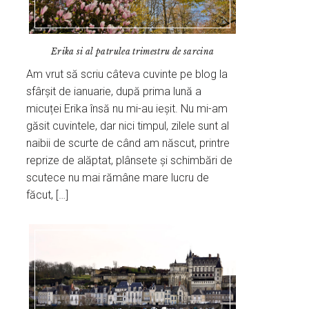
Erika si al patrulea trimestru de sarcina
Am vrut să scriu câteva cuvinte pe blog la
sfârșit de ianuarie, după prima lună a
micuței Erika însă nu mi-au ieșit. Nu mi-am
găsit cuvintele, dar nici timpul, zilele sunt al
naibii de scurte de când am născut, printre
reprize de alăptat, plânsete și schimbări de
scutece nu mai rămâne mare lucru de
făcut, […]