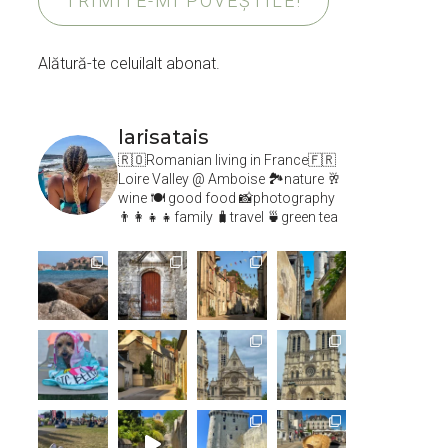
TRIMITE-MI POVEȘTILE!
Alătură-te celuilalt abonat.
larisatais
🇷🇴Romanian living in France🇫🇷
Loire Valley @ Amboise
🏞️nature 🥂
wine 🍽 good food 📸photography
👨‍👩‍👧‍👧family 🧳travel 🍵green tea