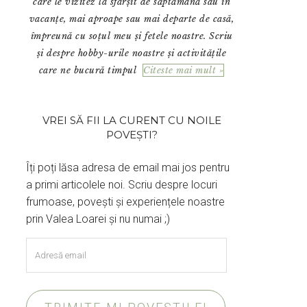
care le vizitez la sfârșit de săptămână sau în
vacanțe, mai aproape sau mai departe de casă,
împreună cu soțul meu și fetele noastre. Scriu
și despre hobby-urile noastre și activitățile
care ne bucură timpul
Citeste mai mult »
VREI SĂ FII LA CURENT CU NOILE
POVEȘTI?
Îți poți lăsa adresa de email mai jos pentru
a primi articolele noi. Scriu despre locuri
frumoase, povești și experiențele noastre
prin Valea Loarei și nu numai ;)
Adresă
email