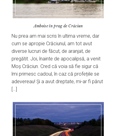
Amboise în prag de Crăciun
Nu prea am mai scris în ultima vreme, dar
cum se apropie Crăciunul, am tot avut
diverse lucruri de făcut, de aranjat, de
pregătit. Joi, înainte de apocalipsă, a venit
Moș Crăciun. Cred că voia să fie sigur că
îmi primesc cadoul, în caz că profețiile se
adevereau! Și a avut dreptate, mi-ar fi părut
[…]