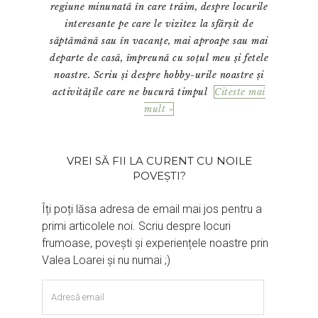
regiune minunată în care trăim, despre locurile
interesante pe care le vizitez la sfârșit de
săptămână sau în vacanțe, mai aproape sau mai
departe de casă, împreună cu soțul meu și fetele
noastre. Scriu și despre hobby-urile noastre și
activitățile care ne bucură timpul
Citeste mai
mult »
VREI SĂ FII LA CURENT CU NOILE
POVEȘTI?
Îți poți lăsa adresa de email mai jos pentru a
primi articolele noi. Scriu despre locuri
frumoase, povești și experiențele noastre prin
Valea Loarei și nu numai ;)
Adresă
email