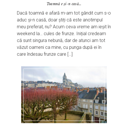
Toamnă e și-n casă…
Dacă toamnă e afară m-am tot gândit cum s-o
aduc și-n casă, doar știți că este anotimpul
meu preferat, nu? Acum ceva vreme am ieșit în
weekend la… cules de frunze. Inițial credeam
că sunt singura nebună, dar de atunci am tot
văzut oameni ca mine, cu punga după ei în
care îndesau frunze care […]