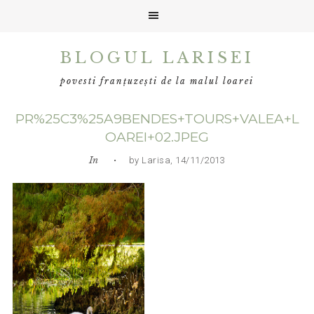
Skip
Skip
Skip
BLOGUL LARISEI
to
to
to
primary
main
primary
povesti franțuzești de la malul loarei
navigation
content
sidebar
PR%25C3%25A9BENDES+TOURS+VALEA+L
OAREI+02.JPEG
In
• by Larisa, 14/11/2013