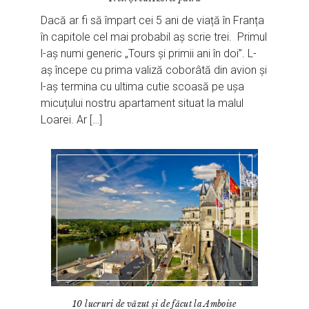
Dacă ar fi să împart cei 5 ani de viață în Franța
în capitole cel mai probabil aș scrie trei. Primul
l-aș numi generic „Tours și primii ani în doi”. L-
aș începe cu prima valiză coborâtă din avion și
l-aș termina cu ultima cutie scoasă pe ușa
micuțului nostru apartament situat la malul
Loarei. Ar […]
10 lucruri de văzut și de făcut la Amboise