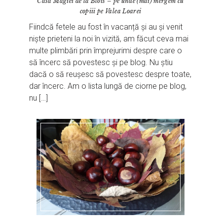
Casa Magiei de la Blois – pe unde (mai) mergem cu
copiii pe Valea Loarei
Fiindcă fetele au fost în vacanță și au și venit
niște prieteni la noi în vizită, am făcut ceva mai
multe plimbări prin împrejurimi despre care o
să încerc să povestesc și pe blog. Nu știu
dacă o să reușesc să povestesc despre toate,
dar încerc. Am o lista lungă de ciorne pe blog,
nu […]