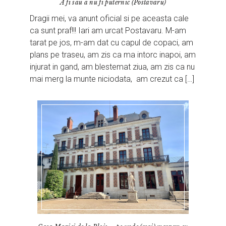
A fi sau a nu fi puternic (Postavaru)
Dragii mei, va anunt oficial si pe aceasta cale
ca sunt praf!!! Iari am urcat Postavaru. M-am
tarat pe jos, m-am dat cu capul de copaci, am
plans pe traseu, am zis ca ma intorc inapoi, am
injurat in gand, am blestemat ziua, am zis ca nu
mai merg la munte niciodata, am crezut ca […]