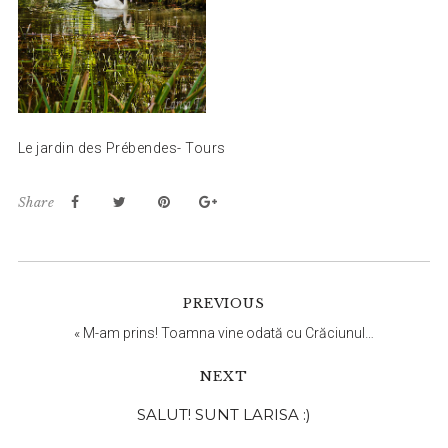
Le jardin des Prébendes- Tours
Share
PREVIOUS
«
M-am prins! Toamna vine odată cu Crăciunul…
NEXT
Bara
SALUT! SUNT LARISA :)