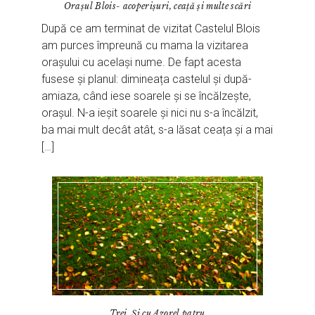
Orașul Blois- acoperișuri, ceață și multe scări
După ce am terminat de vizitat Castelul Blois
am purces împreună cu mama la vizitarea
orașului cu același nume. De fapt acesta
fusese și planul: dimineața castelul și după-
amiaza, când iese soarele și se încălzește,
orașul. N-a ieșit soarele și nici nu s-a încălzit,
ba mai mult decât atât, s-a lăsat ceața și a mai
[…]
Trei. Și cu Azorel patru