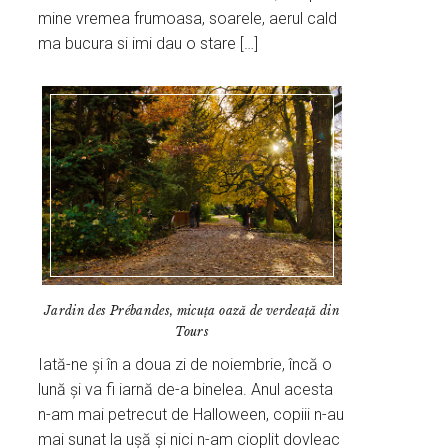
mine vremea frumoasa, soarele, aerul cald
ma bucura si imi dau o stare […]
Jardin des Prébandes, micuța oază de verdeață din
Tours
Iată-ne și în a doua zi de noiembrie, încă o
lună și va fi iarnă de-a binelea. Anul acesta
n-am mai petrecut de Halloween, copiii n-au
mai sunat la ușă și nici n-am cioplit dovleac