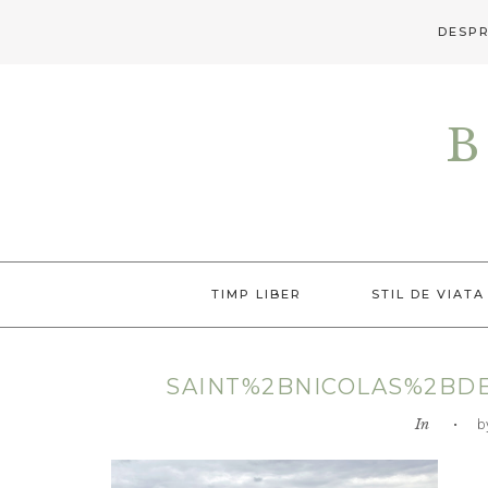
DESPR
Skip
Skip
Skip
to
to
to
B
primary
main
primary
navigation
content
sidebar
TIMP LIBER
STIL DE VIATA
SAINT%2BNICOLAS%2BD
In
• by L