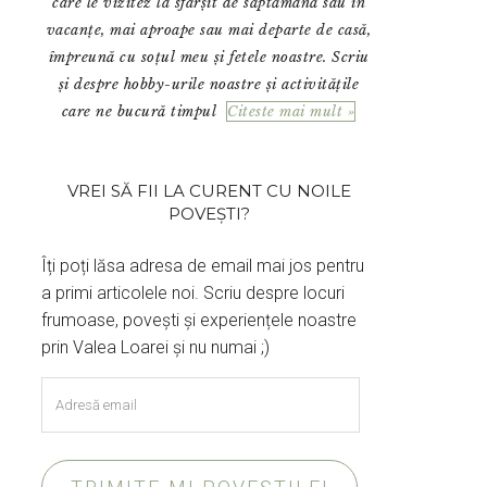
care le vizitez la sfârșit de săptămână sau în
vacanțe, mai aproape sau mai departe de casă,
împreună cu soțul meu și fetele noastre. Scriu
și despre hobby-urile noastre și activitățile
care ne bucură timpul
Citeste mai mult »
VREI SĂ FII LA CURENT CU NOILE
POVEȘTI?
Îți poți lăsa adresa de email mai jos pentru
a primi articolele noi. Scriu despre locuri
frumoase, povești și experiențele noastre
prin Valea Loarei și nu numai ;)
Adresă
email