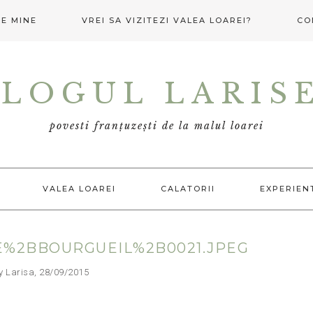
E MINE
VREI SA VIZITEZI VALEA LOAREI?
CO
LOGUL LARIS
povesti franțuzești de la malul loarei
VALEA LOAREI
CALATORII
EXPERIEN
E%2BBOURGUEIL%2B0021.JPEG
arisa, 28/09/2015