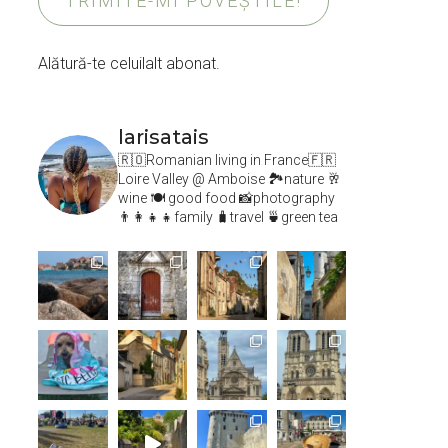
TRIMITE-MI POVEȘTILE!
Alătură-te celuilalt abonat.
larisatais
🇷🇴Romanian living in France🇫🇷
Loire Valley @ Amboise
🏞️nature 🥂
wine 🍽 good food 📸photography
👨‍👩‍👧‍👧family 🧳travel 🍵green tea