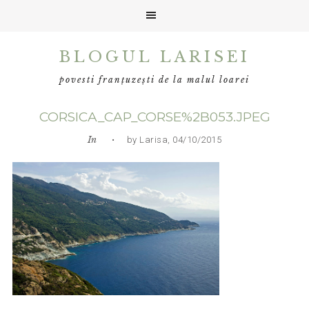
Skip
Skip
Skip
BLOGUL LARISEI
to
to
to
primary
main
primary
povesti franțuzești de la malul loarei
navigation
content
sidebar
CORSICA_CAP_CORSE%2B053.JPEG
In
• by Larisa, 04/10/2015