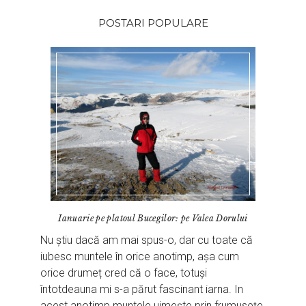
POSTARI POPULARE
Ianuarie pe platoul Bucegilor: pe Valea Dorului
Nu știu dacă am mai spus-o, dar cu toate că
iubesc muntele în orice anotimp, așa cum
orice drumeț cred că o face, totuși
întotdeauna mi s-a părut fascinant iarna. In
acest anotimp muntele uimește prin frumusețe