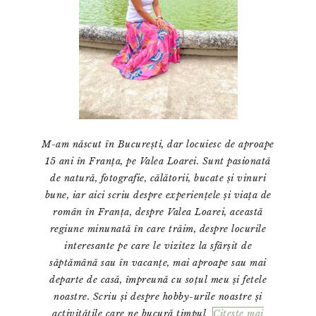
M-am născut în București, dar locuiesc de aproape
15 ani în Franța, pe Valea Loarei. Sunt pasionată
de natură, fotografie, călătorii, bucate și vinuri
bune, iar aici scriu despre experiențele și viața de
român în Franța, despre Valea Loarei, această
regiune minunată în care trăim, despre locurile
interesante pe care le vizitez la sfârșit de
săptămână sau în vacanțe, mai aproape sau mai
departe de casă, împreună cu soțul meu și fetele
noastre. Scriu și despre hobby-urile noastre și
activitățile care ne bucură timpul
Citeste mai