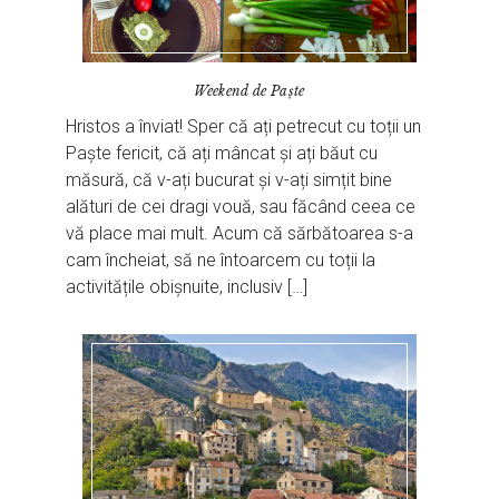
Weekend de Paște
Hristos a înviat! Sper că ați petrecut cu toții un
Paște fericit, că ați mâncat și ați băut cu
măsură, că v-ați bucurat și v-ați simțit bine
alături de cei dragi vouă, sau făcând ceea ce
vă place mai mult. Acum că sărbătoarea s-a
cam încheiat, să ne întoarcem cu toții la
activitățile obișnuite, inclusiv […]