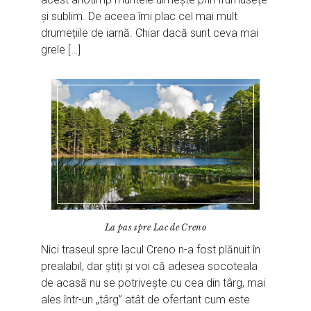
și sublim. De aceea îmi plac cel mai mult
drumețiile de iarnă. Chiar dacă sunt ceva mai
grele […]
La pas spre Lac de Creno
Nici traseul spre lacul Creno n-a fost plănuit în
prealabil, dar știți și voi că adesea socoteala
de acasă nu se potrivește cu cea din târg, mai
ales într-un „târg” atât de ofertant cum este