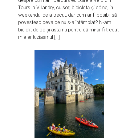
despre cum am parcurs eu Loire à Velo din
Tours la Villandry, cu soț, bicicletă și câine, în
weekendul ce a trecut, dar cum ar fi posibil să
povestesc ceva ce nu s-a întâmplat? N-am
biciclit deloc și asta nu pentru că mi-ar fi trecut
mie entuziasmul […]