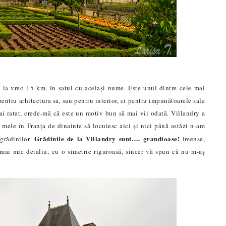
, la vreo 15 km, în satul cu același nume. Este unul dintre cele mai
pentru arhitectura sa, sau pentru interior, ci pentru impunătoarele sale
-ai ratat, crede-mă că este un motiv bun să mai vii odat
ă
. Villandry a
e mele în Franța de dinainte să locuiesc aici și nici până astăzi n-am
Grădinile de la Villandry sunt…. grandioase!
 grădinilor.
Imense,
 mai mic detaliu, cu o simetrie riguroasă, sincer vă spun că nu m-aș