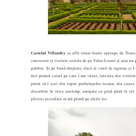
Castelul Villandry
se află situat foarte aproape de Tours
cunoscute și vizitate castele de pe Valea Loarei și asta nu 
grădini. Și pe bună dreptate, dacă ai venit în regiune și l
fost primul castel pe care l-am văzut, într-una din vizitel
putut să-l scot din topul preferințelor tocmai din cauza
deosebite în orice anotimp, aranjate cu grijă până la cel
plictisi niciodată să mă plimb pe aleile lor.