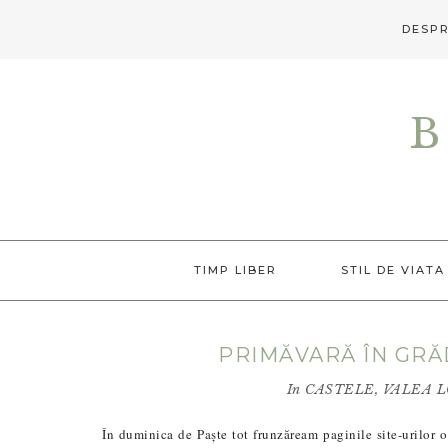
DESPR
Skip
Skip
Skip
to
to
to
B
primary
main
primary
navigation
content
sidebar
TIMP LIBER
STIL DE VIATA
PRIMĂVARĂ ÎN GRĂ
In
CASTELE
,
VALEA L
În duminica de Paște tot frunzăream paginile site-urilor o