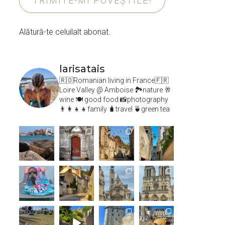
TRIMITE-MI POVEȘTILE!
Alătură-te celuilalt abonat.
larisatais
🇷🇴Romanian living in France🇫🇷
Loire Valley @ Amboise
🏞️nature 🥂
wine 🍽 good food 📸photography
👨‍👩‍👧‍👧family 🧳travel 🍵green tea