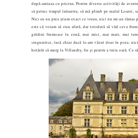
după-amiaza cu pricina. Pentru diverse activități de avent
să petrec timpul înăuntru, să mă plimb pe malul Loarei, s
Nici eu nu prea știam exact ce vreau, nici nu mi-au rămas p
este că voiam să stau afară, dar totodată să văd ceva fru
grădini frumoase în zonă, mai mici, mai mari, mai tem
singuratice, însă chiar dacă le-am văzut doar în poze, ni
hotărât să merg la Villandry, fie și pentru a treia oară. Ce s