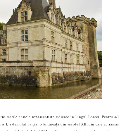
tre marile castele renascentiste ridicate în lungul Loarei. Pentru a-l
ois I, a demolat parțial o fortăreață din secolul XII, din care au rămas