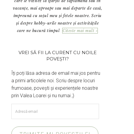
care le vizitez la sfârșit de săptămână sau în
vacanțe, mai aproape sau mai departe de casă,
împreună cu soțul meu și fetele noastre. Scriu
și despre hobby-urile noastre și activitățile
care ne bucură timpul
Citeste mai mult »
VREI SĂ FII LA CURENT CU NOILE
POVEȘTI?
Îți poți lăsa adresa de email mai jos pentru
a primi articolele noi. Scriu despre locuri
frumoase, povești și experiențele noastre
prin Valea Loarei și nu numai ;)
Adresă
email