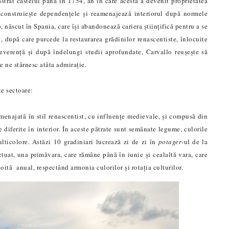
strat castelul până în 1754, an în care acesta a devenit proprietatea
 construiește dependențele și reamenajează interiorul după normele
 născut în Spania, care își abandonează cariera științifică pentru a se
, după care purcede la restaurarea grădinilor renascentiste, înlocuite
verență și după îndelungi studii aprofundate, Carvallo reușește să
e ne stârnesc atâta admirație.
e sectoare:
amenajată în stil renascentist, cu influențe medievale, și compusă din
diferite în interior. În aceste pătrate sunt semănate legume, culorile
ulticolore. Astăzi 10 gradiniari lucrează zi de zi în
potager
-ul de la
ctuat, una primăvara, care rămâne până în iunie și cealaltă vara, care
ită anual, respectând armonia culorilor și rotația culturilor.