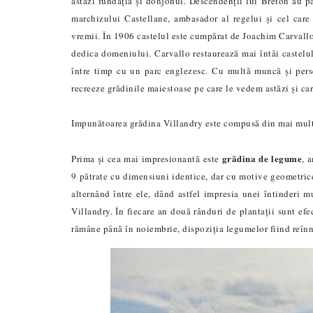
astăzi fundația și donjonul. Descendenții lui Breton au pă
marchizului Castellane, ambasador al regelui și cel care
vremii. În 1906 castelul este cumpărat de Joachim Carvallo,
dedica domeniului. Carvallo restaurează mai întâi castelul
între timp cu un parc englezesc. Cu multă muncă și perse
recreeze grădinile maiestoase pe care le vedem astăzi și car
Impunătoarea grădina Villandry este compusă din mai mult
grădina de legume
Prima și cea mai impresionantă este
, 
9 pătrate cu dimensiuni identice, dar cu motive geometrice 
alternând între ele, dând astfel impresia unei întinderi m
Villandry. În fiecare an două rânduri de plantații sunt efe
rămâne până în noiembrie, dispoziția legumelor fiind reînno