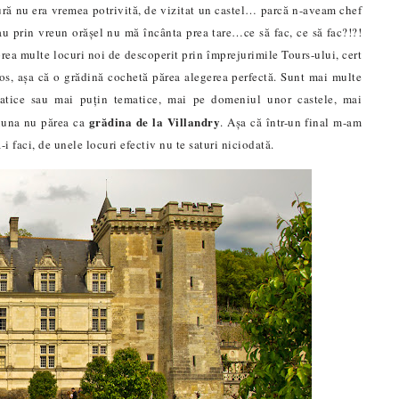
ură nu era vremea potrivită, de vizitat un castel… parcă n-aveam chef
au prin vreun orășel nu mă încânta prea tare…ce să fac, ce să fac?!?!
rea multe locuri noi de descoperit prin împrejurimile Tours-ului, cert
mos, așa că o grădină cochetă părea alegerea perfectă. Sunt mai multe
atice sau mai puțin tematice, mai pe domeniul unor castele, mai
grădina de la Villandry
ciuna nu părea ca
. Așa că într-un final m-am
ă-i faci, de unele locuri efectiv nu te saturi niciodată.