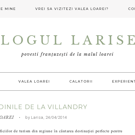
E MINE
VREI SA VIZITEZI VALEA LOAREI?
CO
LOGUL LARIS
povesti franțuzești de la malul loarei
VALEA LOAREI
CALATORII
EXPERIEN
DINILE DE LA VILLANDRY
OAREI
• by Larisa, 24/04/2014
ficiilor de turism din regiune în căutarea destinației perfecte pentru