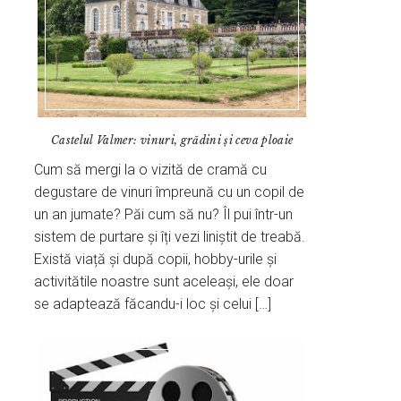
Castelul Valmer: vinuri, grădini și ceva ploaie
Cum să mergi la o vizită de cramă cu
degustare de vinuri împreună cu un copil de
un an jumate? Păi cum să nu? Îl pui într-un
sistem de purtare și îți vezi liniștit de treabă.
Există viață și după copii, hobby-urile și
activitătile noastre sunt aceleași, ele doar
se adaptează făcandu-i loc și celui […]