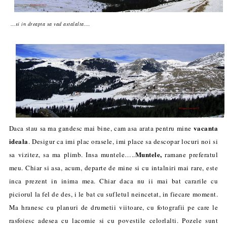
…si in dreapta sa vad astalalta….
vacanta
Daca stau sa ma gandesc mai bine, cam asa arata pentru mine
ideala
. Desigur ca imi plac orasele, imi place sa descopar locuri noi si
Muntele,
sa vizitez, sa ma plimb. Insa muntele…..
ramane preferatul
meu. Chiar si asa, acum, departe de mine si cu intalniri mai rare, este
inca prezent in inima mea. Chiar daca nu ii mai bat cararile cu
piciorul la fel de des, i le bat cu sufletul neincetat, in fiecare moment.
Ma hranesc cu planuri de drumetii viitoare, cu fotografii pe care le
rasfoiesc adesea cu lacomie si cu povestile celorlalti.
Pozele sunt