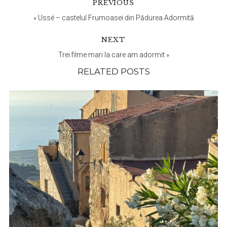
PREVIOUS
Interactions
«
Ussé – castelul Frumoasei din Pădurea Adormită
NEXT
Trei filme mari la care am adormit
»
RELATED POSTS