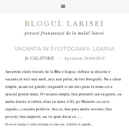
Skip
Skip
Skip
BLOGUL LARISEI
to
to
to
primary
main
primary
povesti franțuzești de la malul loarei
navigation
content
sidebar
VACANTA IN 3 FOTOGRAFII- LEAPSA
In
CALATORII
• by Larisa, 24/04/2012
Bia
Am primi zilele trecute de la
o leapsa: trebuie sa descriu o
vacanta in nici mai mult, nici mai putin, de trei fotografii. Nu e chiar
simplu, m-am tot gandit, razgandit si am ales pana la urma ceva
special pentru mine. O vacanta simpla, fara pretentii sau exigente, cu
multa liniste si iubire, doar
cu mine si El, pe Muntele cu ceva
….
zapada
vacanta perfecta.
Asa ca, fara prea multe cuvinte, fara
povesti, fara impresii, nu va spun decat ca ….
Nu mi-ar ajunge o viata intreaga sa stau asa, tolanita in zapada….