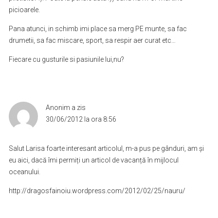
picioarele.
Pana atunci, in schimb imi place sa merg PE munte, sa fac
drumetii, sa fac miscare, sport, sa respir aer curat etc…
Fiecare cu gusturile si pasiunile lui,nu?
Anonim
a zis
30/06/2012 la ora 8:56
Salut Larisa foarte interesant articolul, m-a pus pe gânduri, am și
eu aici, dacă îmi permiți un articol de vacanță în mijlocul
oceanului.
http://dragosfainoiu.wordpress.com/2012/02/25/nauru/