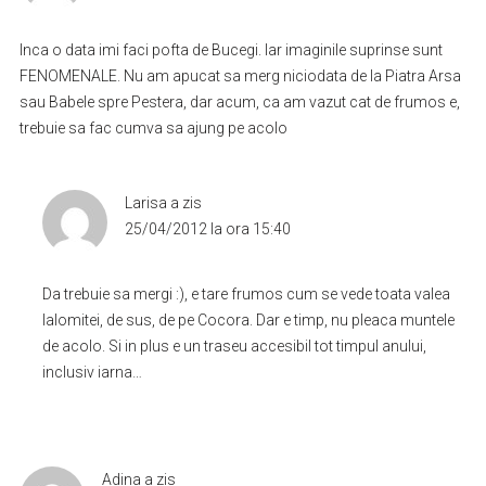
Inca o data imi faci pofta de Bucegi. Iar imaginile suprinse sunt
FENOMENALE. Nu am apucat sa merg niciodata de la Piatra Arsa
sau Babele spre Pestera, dar acum, ca am vazut cat de frumos e,
trebuie sa fac cumva sa ajung pe acolo
Larisa
a zis
25/04/2012 la ora 15:40
Da trebuie sa mergi :), e tare frumos cum se vede toata valea
Ialomitei, de sus, de pe Cocora. Dar e timp, nu pleaca muntele
de acolo. Si in plus e un traseu accesibil tot timpul anului,
inclusiv iarna…
Adina
a zis