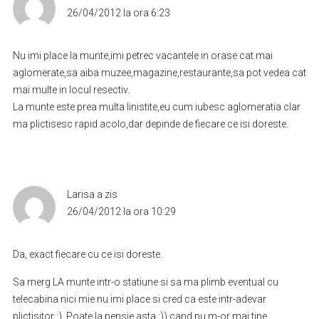
26/04/2012 la ora 6:23
Nu imi place la munte,imi petrec vacantele in orase cat mai
aglomerate,sa aiba muzee,magazine,restaurante,sa pot vedea cat
mai multe in locul resectiv.
La munte este prea multa linistite,eu cum iubesc aglomeratia clar
ma plictisesc rapid acolo,dar depinde de fiecare ce isi doreste.
Larisa
a zis
26/04/2012 la ora 10:29
Da, exact fiecare cu ce isi doreste.
Sa merg LA munte intr-o statiune si sa ma plimb eventual cu
telecabina nici mie nu imi place si cred ca este intr-adevar
plictisitor :). Poate la pensie asta :)) cand nu m-or mai tine