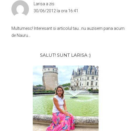
Larisa
a zis
30/06/2012 la ora 16:41
Multumesc! Interesant si articolul tau…nu auzisem pana acum
de Nauru…
Bara
SALUT! SUNT LARISA :)
principală