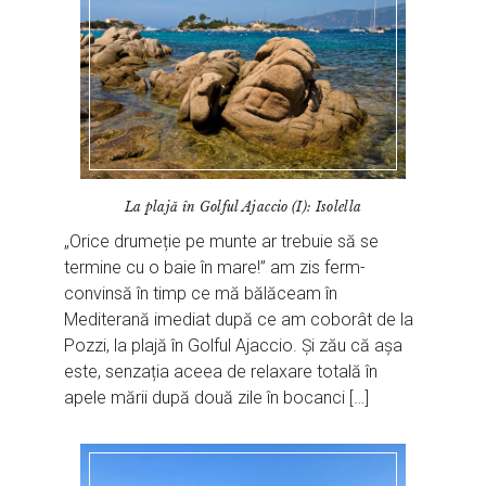
La plajă în Golful Ajaccio (I): Isolella
„Orice drumeție pe munte ar trebuie să se
termine cu o baie în mare!” am zis ferm-
convinsă în timp ce mă bălăceam în
Mediterană imediat după ce am coborât de la
Pozzi, la plajă în Golful Ajaccio. Și zău că așa
este, senzația aceea de relaxare totală în
apele mării după două zile în bocanci […]