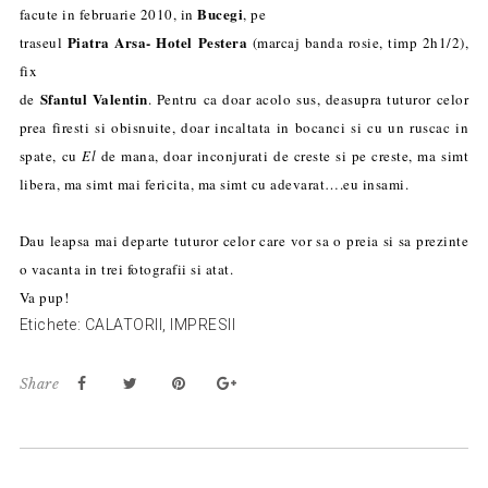
Bucegi
facute in februarie 2010, in
, pe
Piatra Arsa- Hotel Pestera
traseul
(marcaj banda rosie, timp 2h1/2),
fix
Sfantul Valentin
de
.
Pentru ca doar acolo sus, deasupra tuturor celor
prea firesti si obisnuite, doar incaltata in bocanci si cu un ruscac in
spate, cu
El
de mana, doar inconjurati de creste si pe creste, ma simt
libera, ma simt mai fericita, ma simt cu adevarat….eu insami.
Dau leapsa mai departe tuturor celor care vor sa o preia si sa prezinte
o vacanta in trei fotografii si atat.
Va pup!
Etichete:
CALATORII
,
IMPRESII
Share
Reader