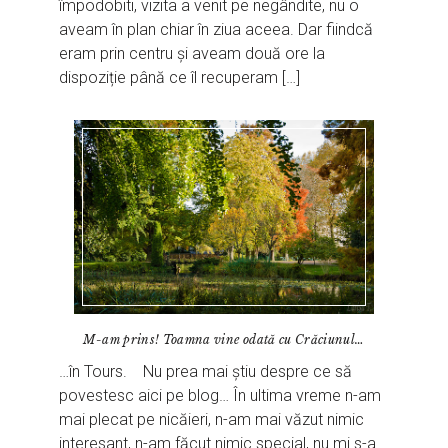
împodobiti, vizita a venit pe negândite, nu o
aveam în plan chiar în ziua aceea. Dar fiindcă
eram prin centru și aveam două ore la
dispoziție până ce îl recuperam […]
M-am prins! Toamna vine odată cu Crăciunul…
…în Tours. Nu prea mai știu despre ce să
povestesc aici pe blog… În ultima vreme n-am
mai plecat pe nicăieri, n-am mai văzut nimic
interesant, n-am făcut nimic special, nu mi s-a