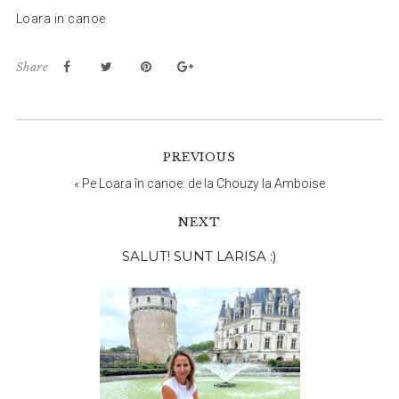
Loara in canoe
Share
PREVIOUS
«
Pe Loara în canoe: de la Chouzy la Amboise
NEXT
Bara
SALUT! SUNT LARISA :)
principală