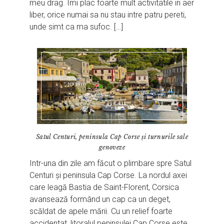
meu drag. Imi plac foarte mult activitatile in aer
liber, orice numai sa nu stau intre patru pereti,
unde simt ca ma sufoc. […]
Satul Centuri, peninsula Cap Corse și turnurile sale
genoveze
Intr-una din zile am făcut o plimbare spre Satul
Centuri și peninsula Cap Corse. La nordul axei
care leagă Bastia de Saint-Florent, Corsica
avansează formând un cap ca un deget,
scăldat de apele mării. Cu un relief foarte
accidentat, litoralul peninsulei Cap Corse este