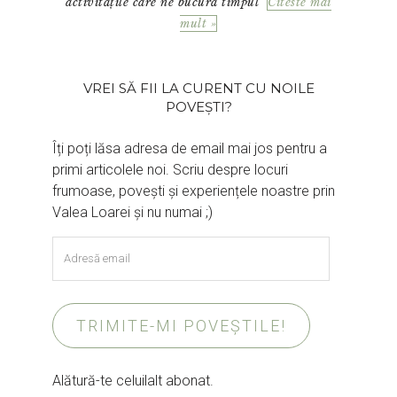
activitățile care ne bucură timpul
Citeste mai
mult »
VREI SĂ FII LA CURENT CU NOILE
POVEȘTI?
Îți poți lăsa adresa de email mai jos pentru a
primi articolele noi. Scriu despre locuri
frumoase, povești și experiențele noastre prin
Valea Loarei și nu numai ;)
Adresă
email
TRIMITE-MI POVEȘTILE!
Alătură-te celuilalt abonat.