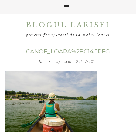
Skip
Skip
Skip
BLOGUL LARISEI
to
to
to
primary
main
primary
povesti franțuzești de la malul loarei
navigation
content
sidebar
CANOE_LOARA%2B014.JPEG
In
• by Larisa, 22/07/2015