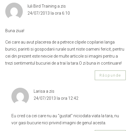
Iuli Bird Training
a zis
24/07/2013 la ora 6:10
Buna ziua!
Cei care au avut placerea de a petrece clipele copilariei langa
bunici, parinti si gospodarii rurale sunt niste oameni fericit, pentru
cei din prezent este nevoie de multe articole si imagini pentru a
trezi sentimentul bucuriei de a trai la tara.O zi buna in continuare!
Răspunde
Larisa
a zis
24/07/2013 la ora 12:42
Eu cred ca cei care nu au "gustat" niciodata viata la tara, nu
vor gasi bucurie nici privind imagini de genul acesta.