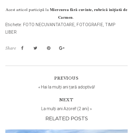
Miercurea fără cuvinte, rubrică inițiată de
Acest articol participă la
Carmen
.
Etichete:
FOTO NECUVANTATOARE
,
FOTOGRAFIE
,
TIMP
LIBER
Share
Reader
PREVIOUS
Interactions
«
Hai la mulți ani țară adoptivă!
NEXT
La mulți ani Azorel! (2 ani)
»
RELATED POSTS