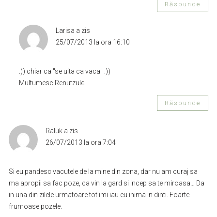
Răspunde
Larisa
a zis
25/07/2013 la ora 16:10
:)) chiar ca "se uita ca vaca" :))
Multumesc Renutzule!
Răspunde
Raluk
a zis
26/07/2013 la ora 7:04
Si eu pandesc vacutele de la mine din zona, dar nu am curaj sa
ma apropii sa fac poze, ca vin la gard si incep sa te miroasa… Da
in una din zilele urmatoare tot imi iau eu inima in dinti. Foarte
frumoase pozele.