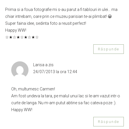
Prima si a foua fotografie mi s-au parut a fi tablouri in ulei… ma
chiar intrebam, oare prin ce muzeu parisian te-ai plimbat! 😀
Super faina idee, sedinta foto a reusit perfect!
Happy WW!
☆★☆★☆★☆★☆
Răspunde
Larisa
a zis
24/07/2013 la ora 12:44
Oh, multumesc Carmen!
Am fost undeva la tara, pe malul unui lac si le-am vazut intr-o
curte de langa. Nu m-am putut abtine sa fac cateva poze :).
Happy WW!
Răspunde