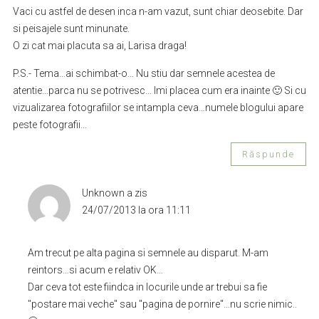
Vaci cu astfel de desen inca n-am vazut, sunt chiar deosebite. Dar
si peisajele sunt minunate.
O zi cat mai placuta sa ai, Larisa draga!
P.S.- Tema…ai schimbat-o… Nu stiu dar semnele acestea de
atentie…parca nu se potrivesc… Imi placea cum era inainte 🙂 Si cu
vizualizarea fotografiilor se intampla ceva…numele blogului apare
peste fotografii…
Răspunde
Unknown
a zis
24/07/2013 la ora 11:11
Am trecut pe alta pagina si semnele au disparut. M-am
reintors…si acum e relativ OK…
Dar ceva tot este fiindca in locurile unde ar trebui sa fie
"postare mai veche" sau "pagina de pornire"…nu scrie nimic..