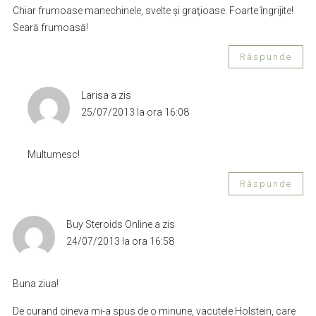
Chiar frumoase manechinele, svelte şi graţioase. Foarte îngrijite!
Seară frumoasă!
Răspunde
Larisa
a zis
25/07/2013 la ora 16:08
Multumesc!
Răspunde
Buy Steroids Online
a zis
24/07/2013 la ora 16:58
Buna ziua!
De curand cineva mi-a spus de o minune, vacutele Holstein, care