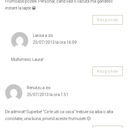
Frumoase pozele. Personal, cand vad o vacuta ma gandesc
instant la lapte 😀
Răspunde
Larisa
a zis
25/07/2013 la ora 16:09
Multumesc Laura!
Răspunde
Renutzu
a zis
25/07/2013 la ora 1:51
De admirat! Superbe! "Ce te uiti ca vaca" trebuie sa aiba o alta
conotatie, una buna, privind aceste frumuseti 🙂