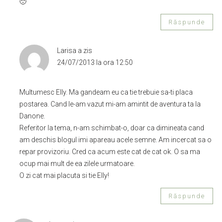
🙁
Răspunde
Larisa
a zis
24/07/2013 la ora 12:50
Multumesc Elly. Ma gandeam eu ca tie trebuie sa-ti placa
postarea. Cand le-am vazut mi-am amintit de aventura ta la
Danone.
Referitor la tema, n-am schimbat-o, doar ca dimineata cand
am deschis blogul imi apareau acele semne. Am incercat sa o
repar provizoriu. Cred ca acum este cat de cat ok. O sa ma
ocup mai mult de ea zilele urmatoare.
O zi cat mai placuta si tie Elly!
Răspunde