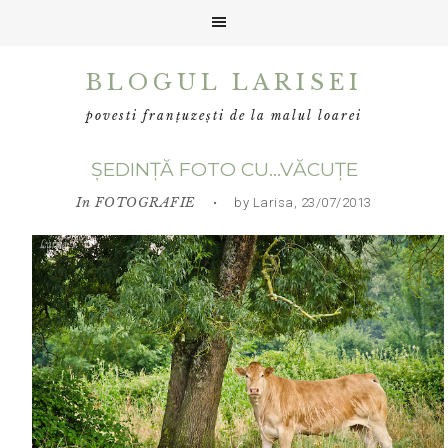
Skip
Skip
Skip
BLOGUL LARISEI
to
to
to
primary
main
primary
povesti franțuzești de la malul loarei
navigation
content
sidebar
ȘEDINȚĂ FOTO CU…VĂCUȚE
In
FOTOGRAFIE
• by Larisa, 23/07/2013