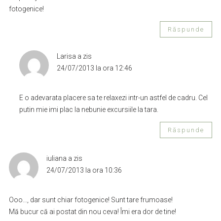
fotogenice!
Răspunde
Larisa
a zis
24/07/2013 la ora 12:46
E o adevarata placere sa te relaxezi intr-un astfel de cadru. Cel
putin mie imi plac la nebunie excursiile la tara.
Răspunde
iuliana
a zis
24/07/2013 la ora 10:36
Ooo…, dar sunt chiar fotogenice! Sunt tare frumoase!
Mă bucur că ai postat din nou ceva! Îmi era dor de tine!