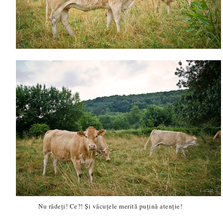
Nu râdeți! Ce?! Și văcuțele merită puțină atenție!