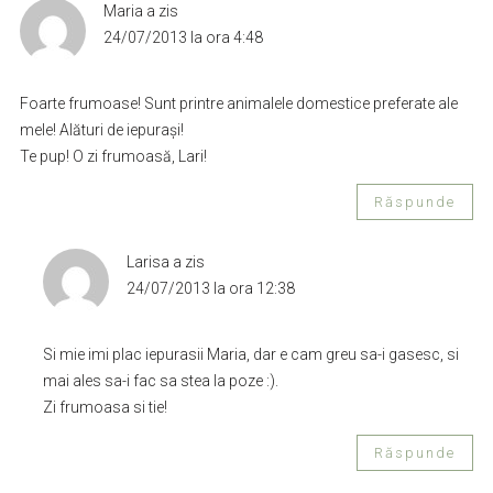
Maria
a zis
24/07/2013 la ora 4:48
Foarte frumoase! Sunt printre animalele domestice preferate ale
mele! Alături de iepurași!
Te pup! O zi frumoasă, Lari!
Răspunde
Larisa
a zis
24/07/2013 la ora 12:38
Si mie imi plac iepurasii Maria, dar e cam greu sa-i gasesc, si
mai ales sa-i fac sa stea la poze :).
Zi frumoasa si tie!
Răspunde