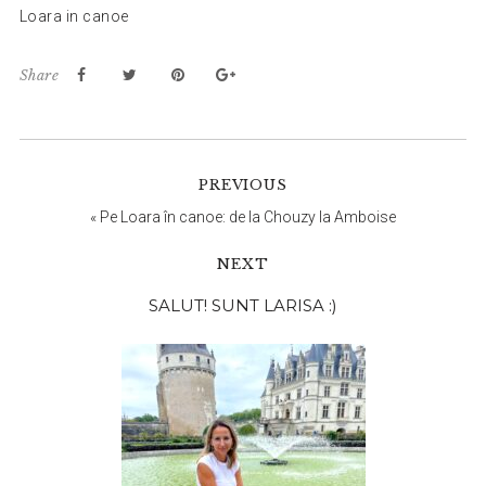
Loara in canoe
Share
PREVIOUS
«
Pe Loara în canoe: de la Chouzy la Amboise
NEXT
Bara
SALUT! SUNT LARISA :)
principală