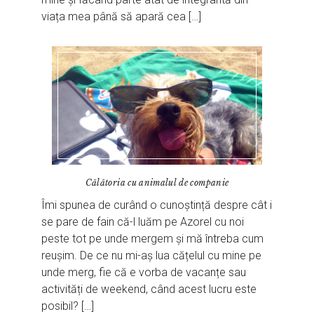
viața mea până să apară cea […]
Călătoria cu animalul de companie
Îmi spunea de curând o cunoștință despre cât i
se pare de fain că-l luăm pe Azorel cu noi
peste tot pe unde mergem și mă întreba cum
reușim. De ce nu mi-aș lua cățelul cu mine pe
unde merg, fie că e vorba de vacanțe sau
activități de weekend, când acest lucru este
posibil? […]