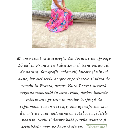
M-am născut în București, dar locuiesc de aproape
15 ani în Franța, pe Valea Loarei. Sunt pasionată
de natură, fotografie, călătorii, bucate și vinuri
bune, iar aici scriu despre experiențele și viața de
român în Franța, despre Valea Loarei, această
regiune minunată în care trăim, despre locurile
interesante pe care le vizitez la sfârșit de
săptămână sau în vacanțe, mai aproape sau mai
departe de casă, împreună cu soțul meu și fetele
noastre. Scriu și despre hobby-urile noastre și
activitățile care ne bucură timpul
Citeste mai