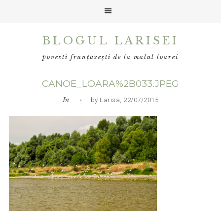
Skip
Skip
Skip
BLOGUL LARISEI
to
to
to
primary
main
primary
povesti franțuzești de la malul loarei
navigation
content
sidebar
CANOE_LOARA%2B033.JPEG
In
• by Larisa, 22/07/2015