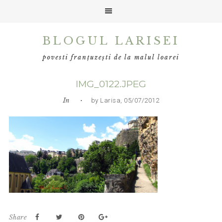
Skip
Skip
Skip
BLOGUL LARISEI
to
to
to
primary
main
primary
povesti franțuzești de la malul loarei
navigation
content
sidebar
IMG_0122.JPEG
In
• by Larisa, 05/07/2012
Share