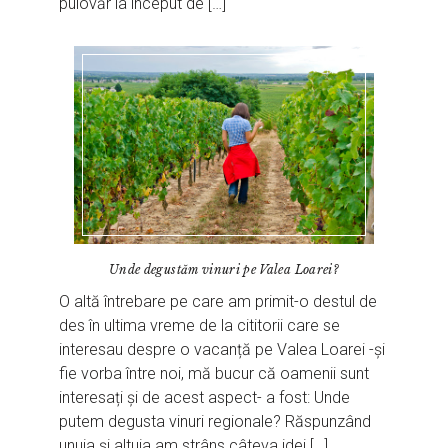
pulovăr la început de […]
Unde degustăm vinuri pe Valea Loarei?
O altă întrebare pe care am primit-o destul de
des în ultima vreme de la cititorii care se
interesau despre o vacanță pe Valea Loarei -și
fie vorba între noi, mă bucur că oamenii sunt
interesați și de acest aspect- a fost: Unde
putem degusta vinuri regionale? Răspunzând
unuia și altuia am strâns câteva idei […]