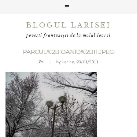
Skip
Skip
Skip
BLOGUL LARISEI
to
to
to
primary
main
primary
povesti franțuzești de la malul loarei
navigation
content
sidebar
PARCUL%2BIOANID%2B11.JPEG
In
• by Larisa, 23/01/2011