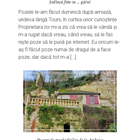
Ședință foto cu … găini
Pozele le-am făcut duminică după-amiază,
undeva lângă Tours, în curtea unor cunoștințe.
Proprietara lor mi-a zis că vrea să le vândă și
m-a rugat dacă vreau, când vreau, să le fac
niște poze să le pună pe internet. Eu oricum le-
aș fi făcut poze numai de dragul de a face
poze, dar dacă tot m-a […]