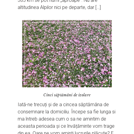
385 km se pot numi „aproape”. Nu are
altitudinea Alpilor nici pe departe, dar […]
Cinci săptămâni de izolare
Iată-ne trecuți și de a cincea săptămâna de
consemnare la domiciliu. Începe sa fie lunga si
ma întreb adesea cum o sa ne amintim de
aceasta perioada și ce învățăminte vom trage
din ea. Oare ne vom aminti lucrurile plăcute? E