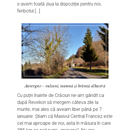
s-avem toată ziua la dispoziție pentru noi,
feribotul […]
Auvergne – vulcani, toamnă și brânză albastră
Cu puțin înainte de Crăciun ne-am gândit ca
după Revelion să mergem câteva zile la
munte, mai ales că aveam liber până pe 7
ianuarie. Știam că Masivul Central Francez este
cel mai aproape de noi, asta în măsura în care