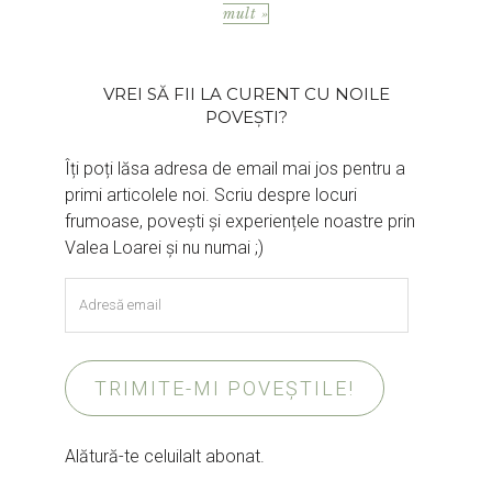
mult »
VREI SĂ FII LA CURENT CU NOILE
POVEȘTI?
Îți poți lăsa adresa de email mai jos pentru a
primi articolele noi. Scriu despre locuri
frumoase, povești și experiențele noastre prin
Valea Loarei și nu numai ;)
Adresă
email
TRIMITE-MI POVEȘTILE!
Alătură-te celuilalt abonat.