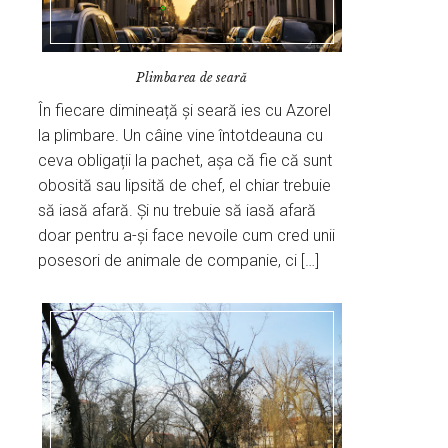
Plimbarea de seară
În fiecare dimineață și seară ies cu Azorel
la plimbare. Un câine vine întotdeauna cu
ceva obligații la pachet, așa că fie că sunt
obosită sau lipsită de chef, el chiar trebuie
să iasă afară. Și nu trebuie să iasă afară
doar pentru a-și face nevoile cum cred unii
posesori de animale de companie, ci […]