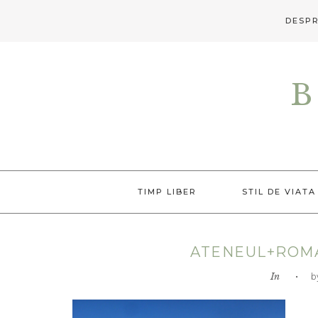
DESPR
Skip
Skip
Skip
to
to
to
B
primary
main
primary
navigation
content
sidebar
TIMP LIBER
STIL DE VIATA
ATENEUL+ROM
In
• by L