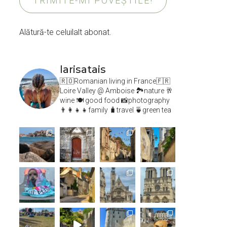
TRIMITE-MI POVEȘTILE!
Alătură-te celuilalt abonat.
larisatais
🇷🇴Romanian living in France🇫🇷
Loire Valley @ Amboise
🏞️nature 🥂
wine 🍽 good food 📸photography
👨‍👩‍👧‍👧family 🧳travel 🍵green tea