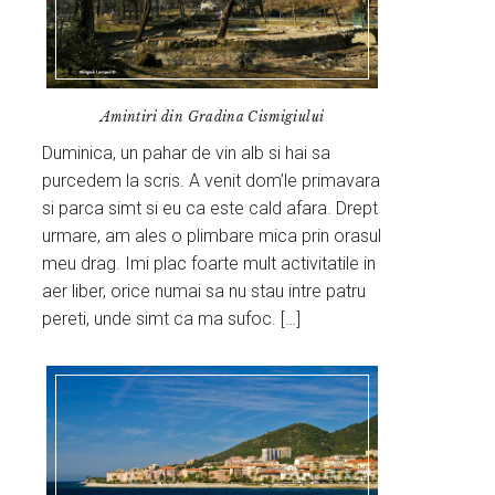
Amintiri din Gradina Cismigiului
Duminica, un pahar de vin alb si hai sa
purcedem la scris. A venit dom’le primavara
si parca simt si eu ca este cald afara. Drept
urmare, am ales o plimbare mica prin orasul
meu drag. Imi plac foarte mult activitatile in
aer liber, orice numai sa nu stau intre patru
pereti, unde simt ca ma sufoc. […]