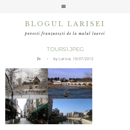
Skip
Skip
Skip
BLOGUL LARISEI
to
to
to
primary
main
primary
povesti franțuzești de la malul loarei
navigation
content
sidebar
TOURS1.JPEG
In
• by Larisa, 10/07/2012