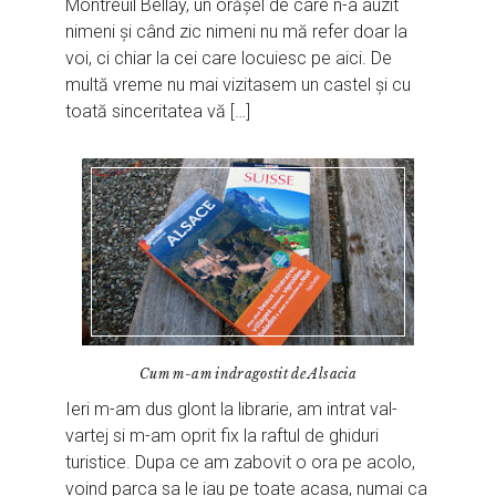
Montreuil Bellay, un orășel de care n-a auzit
nimeni și când zic nimeni nu mă refer doar la
voi, ci chiar la cei care locuiesc pe aici. De
multă vreme nu mai vizitasem un castel și cu
toată sinceritatea vă […]
Cum m-am indragostit de Alsacia
Ieri m-am dus glont la librarie, am intrat val-
vartej si m-am oprit fix la raftul de ghiduri
turistice. Dupa ce am zabovit o ora pe acolo,
voind parca sa le iau pe toate acasa, numai ca