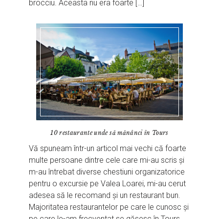
brocciu. Aceasta nu era foarte […]
10 restaurante unde să mănânci în Tours
Vă spuneam într-un articol mai vechi că foarte
multe persoane dintre cele care mi-au scris și
m-au întrebat diverse chestiuni organizatorice
pentru o excursie pe Valea Loarei, mi-au cerut
adesea să le recomand și un restaurant bun.
Majoritatea restaurantelor pe care le cunosc și
pe care le-am frecventat se găsesc în Tours,