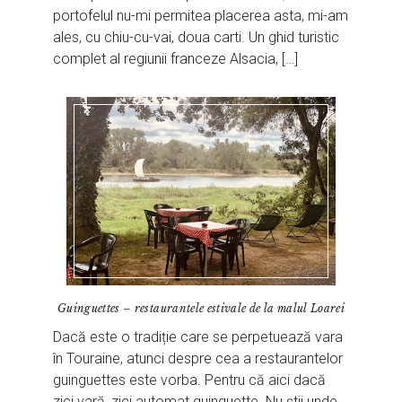
portofelul nu-mi permitea placerea asta, mi-am
ales, cu chiu-cu-vai, doua carti. Un ghid turistic
complet al regiunii franceze Alsacia, […]
Guinguettes – restaurantele estivale de la malul Loarei
Dacă este o tradiție care se perpetuează vara
în Touraine, atunci despre cea a restaurantelor
guinguettes este vorba. Pentru că aici dacă
zici vară, zici automat guinguette. Nu știi unde