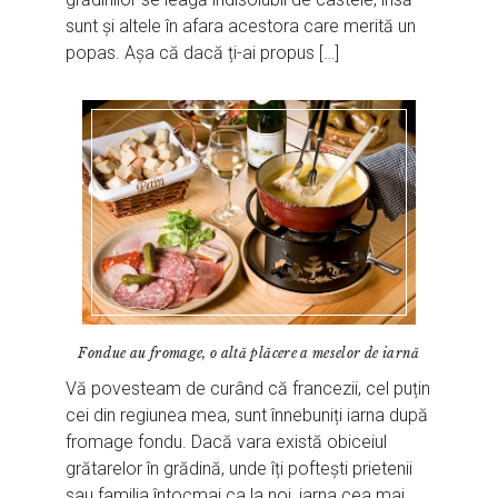
sunt și altele în afara acestora care merită un
popas. Așa că dacă ți-ai propus […]
Fondue au fromage, o altă plăcere a meselor de iarnă
Vă povesteam de curând că francezii, cel puțin
cei din regiunea mea, sunt înnebuniți iarna după
fromage fondu. Dacă vara există obiceiul
grătarelor în grădină, unde îți poftești prietenii
sau familia întocmai ca la noi, iarna cea mai