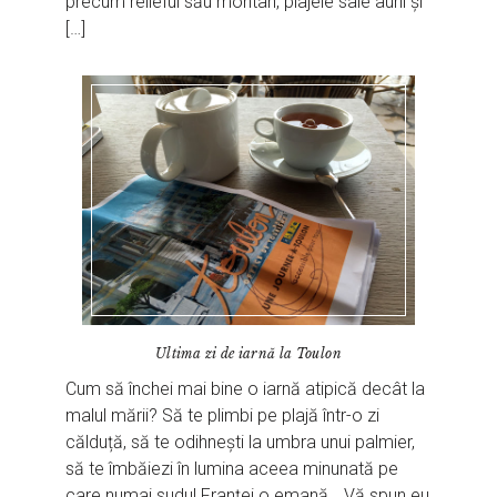
precum relieful său montan, plajele sale aurii și
[…]
Ultima zi de iarnă la Toulon
Cum să închei mai bine o iarnă atipică decât la
malul mării? Să te plimbi pe plajă într-o zi
călduță, să te odihnești la umbra unui palmier,
să te îmbăiezi în lumina aceea minunată pe
care numai sudul Franței o emană… Vă spun eu