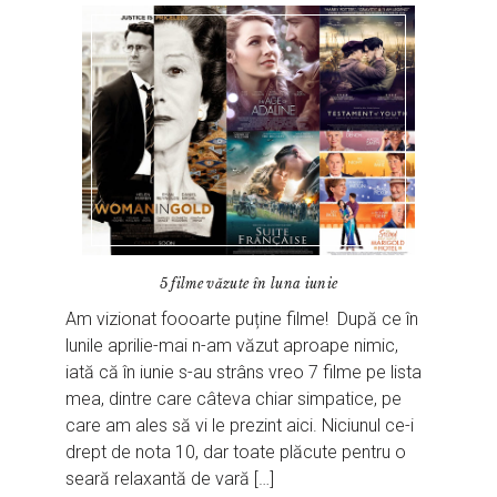
5 filme văzute în luna iunie
Am vizionat foooarte puține filme! După ce în
lunile aprilie-mai n-am văzut aproape nimic,
iată că în iunie s-au strâns vreo 7 filme pe lista
mea, dintre care câteva chiar simpatice, pe
care am ales să vi le prezint aici. Niciunul ce-i
drept de nota 10, dar toate plăcute pentru o
seară relaxantă de vară […]