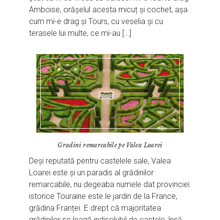
Amboise, orășelul acesta micuț și cochet, așa
cum mi-e drag și Tours, cu veselia și cu
terasele lui multe, ce mi-au […]
Gradini remarcabile pe Valea Loarei
Deși reputată pentru castelele sale, Valea
Loarei este și un paradis al grădinilor
remarcabile, nu degeaba numele dat provinciei
istorice Touraine este le jardin de la France,
grădina Franței. E drept că majoritatea
grădinilor se leagă indisolubil de castele, însă