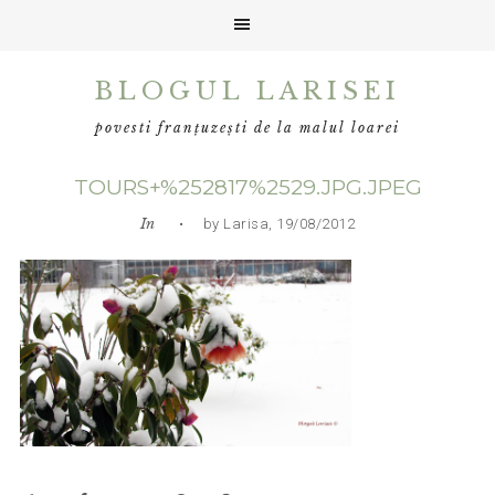
Skip
Skip
Skip
BLOGUL LARISEI
to
to
to
primary
main
primary
povesti franțuzești de la malul loarei
navigation
content
sidebar
TOURS+%252817%2529.JPG.JPEG
In
• by Larisa, 19/08/2012