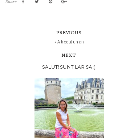
Share
PREVIOUS
«
A trecut un an
NEXT
Bara
SALUT! SUNT LARISA :)
principală