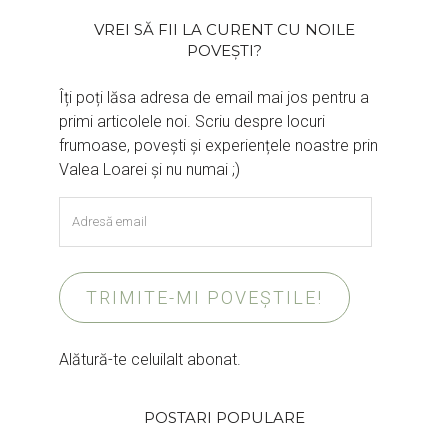
VREI SĂ FII LA CURENT CU NOILE
POVEȘTI?
Îți poți lăsa adresa de email mai jos pentru a
primi articolele noi. Scriu despre locuri
frumoase, povești și experiențele noastre prin
Valea Loarei și nu numai ;)
Adresă
email
TRIMITE-MI POVEȘTILE!
Alătură-te celuilalt abonat.
POSTARI POPULARE