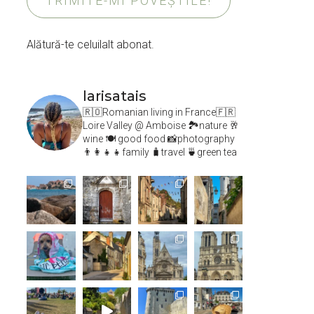
TRIMITE-MI POVEȘTILE!
Alătură-te celuilalt abonat.
larisatais
🇷🇴Romanian living in France🇫🇷
Loire Valley @ Amboise
🏞️nature 🥂
wine 🍽 good food 📸photography
👨‍👩‍👧‍👧family 🧳travel 🍵green tea