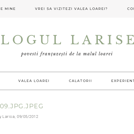
E MINE
VREI SA VIZITEZI VALEA LOAREI?
CO
LOGUL LARIS
povesti franțuzești de la malul loarei
VALEA LOAREI
CALATORII
EXPERIEN
09.JPG.JPEG
arisa, 09/05/2012