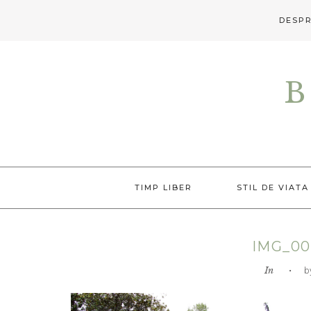
DESPR
Skip
Skip
Skip
to
to
to
B
primary
main
primary
navigation
content
sidebar
TIMP LIBER
STIL DE VIATA
IMG_00
In
• by L