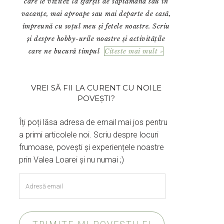
care le vizitez la sfârșit de săptămână sau în
vacanțe, mai aproape sau mai departe de casă,
împreună cu soțul meu și fetele noastre. Scriu
și despre hobby-urile noastre și activitățile
care ne bucură timpul
Citeste mai mult »
VREI SĂ FII LA CURENT CU NOILE
POVEȘTI?
Îți poți lăsa adresa de email mai jos pentru
a primi articolele noi. Scriu despre locuri
frumoase, povești și experiențele noastre
prin Valea Loarei și nu numai ;)
Adresă
email