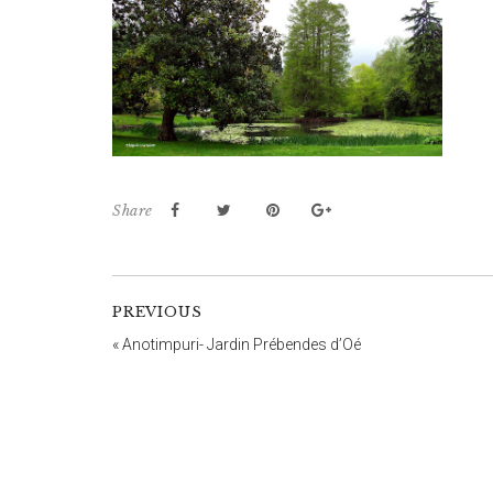
Share
PREVIOUS
«
Anotimpuri- Jardin Prébendes d’Oé