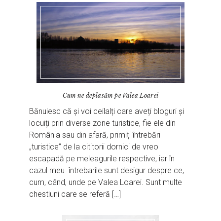
Cum ne deplasăm pe Valea Loarei
Bănuiesc că și voi ceilalți care aveți bloguri și
locuiți prin diverse zone turistice, fie ele din
România sau din afară, primiți întrebări
„turistice” de la cititorii dornici de vreo
escapadă pe meleagurile respective, iar în
cazul meu întrebarile sunt desigur despre ce,
cum, când, unde pe Valea Loarei. Sunt multe
chestiuni care se referă […]