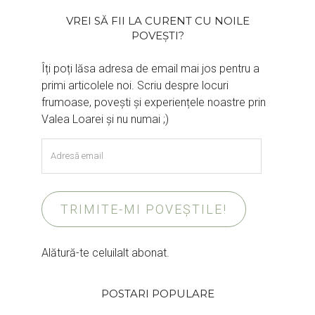
VREI SĂ FII LA CURENT CU NOILE
POVEȘTI?
Îți poți lăsa adresa de email mai jos pentru a
primi articolele noi. Scriu despre locuri
frumoase, povești și experiențele noastre prin
Valea Loarei și nu numai ;)
Adresă
email
TRIMITE-MI POVEȘTILE!
Alătură-te celuilalt abonat.
POSTARI POPULARE