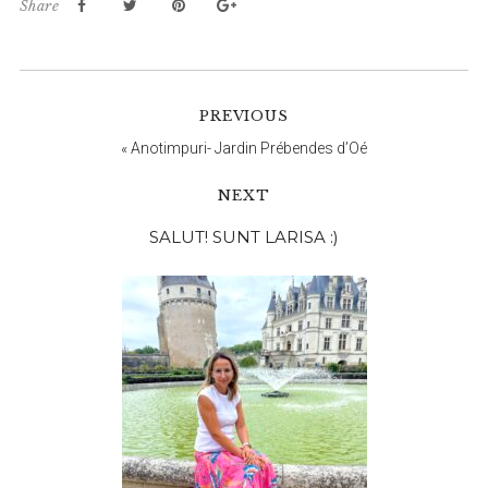
Share
PREVIOUS
«
Anotimpuri- Jardin Prébendes d’Oé
NEXT
Bara
SALUT! SUNT LARISA :)
principală