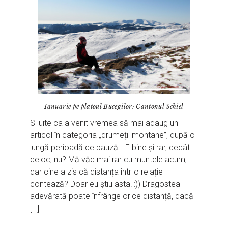
Ianuarie pe platoul Bucegilor: Cantonul Schiel
Si uite ca a venit vremea să mai adaug un
articol în categoria „drumeții montane”, după o
lungă perioadă de pauză….E bine și rar, decât
deloc, nu? Mă văd mai rar cu muntele acum,
dar cine a zis că distanța într-o relație
contează? Doar eu știu asta! :)) Dragostea
adevărată poate înfrânge orice distanță, dacă
[…]