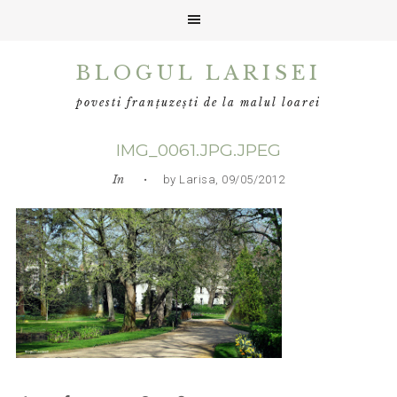
Skip
Skip
Skip
BLOGUL LARISEI
to
to
to
primary
main
primary
povesti franțuzești de la malul loarei
navigation
content
sidebar
IMG_0061.JPG.JPEG
In
• by Larisa, 09/05/2012