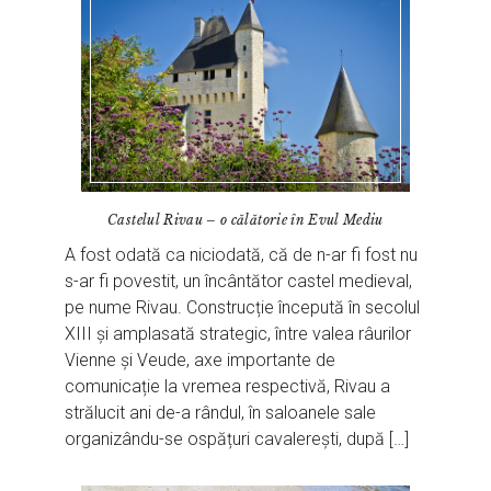
Castelul Rivau – o călătorie în Evul Mediu
A fost odată ca niciodată, că de n-ar fi fost nu
s-ar fi povestit, un încântător castel medieval,
pe nume Rivau. Construcție începută în secolul
XIII și amplasată strategic, între valea râurilor
Vienne și Veude, axe importante de
comunicație la vremea respectivă, Rivau a
strălucit ani de-a rândul, în saloanele sale
organizându-se ospățuri cavalerești, după […]