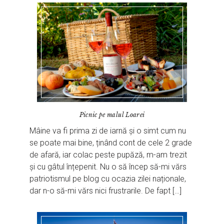
Picnic pe malul Loarei
Mâine va fi prima zi de iarnă și o simt cum nu
se poate mai bine, ținând cont de cele 2 grade
de afară, iar colac peste pupăză, m-am trezit
și cu gâtul înțepenit. Nu o să încep să-mi vărs
patriotismul pe blog cu ocazia zilei naționale,
dar n-o să-mi vărs nici frustrarile. De fapt […]