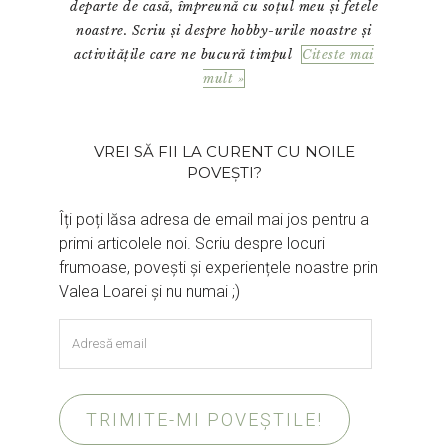
departe de casă, împreună cu soțul meu și fetele
noastre. Scriu și despre hobby-urile noastre și
activitățile care ne bucură timpul
Citeste mai
mult »
VREI SĂ FII LA CURENT CU NOILE
POVEȘTI?
Îți poți lăsa adresa de email mai jos pentru a
primi articolele noi. Scriu despre locuri
frumoase, povești și experiențele noastre prin
Valea Loarei și nu numai ;)
Adresă
email
TRIMITE-MI POVEȘTILE!