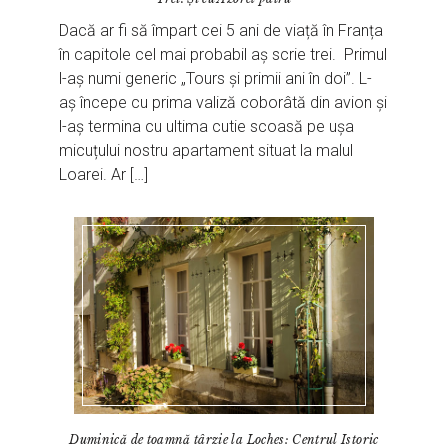
Dacă ar fi să împart cei 5 ani de viață în Franța
în capitole cel mai probabil aș scrie trei. Primul
l-aș numi generic „Tours și primii ani în doi”. L-
aș începe cu prima valiză coborâtă din avion și
l-aș termina cu ultima cutie scoasă pe ușa
micuțului nostru apartament situat la malul
Loarei. Ar […]
Duminică de toamnă târzie la Loches: Centrul Istoric