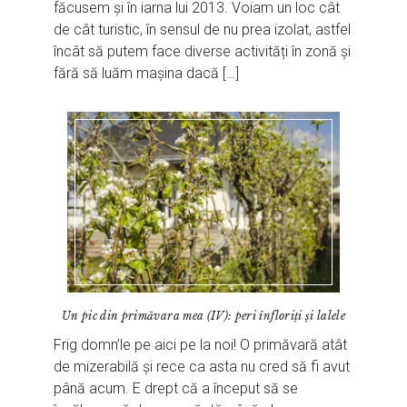
făcusem și în iarna lui 2013. Voiam un loc cât
de cât turistic, în sensul de nu prea izolat, astfel
încât să putem face diverse activități în zonă și
fără să luăm mașina dacă […]
Un pic din primăvara mea (IV): peri înfloriți și lalele
Frig domn’le pe aici pe la noi! O primăvară atât
de mizerabilă și rece ca asta nu cred să fi avut
până acum. E drept că a început să se