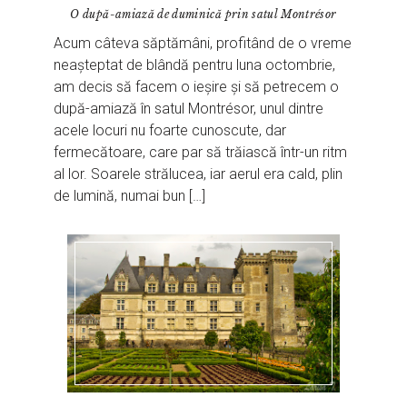
O după-amiază de duminică prin satul Montrésor
Acum câteva săptămâni, profitând de o vreme
neașteptat de blândă pentru luna octombrie,
am decis să facem o ieșire și să petrecem o
după-amiază în satul Montrésor, unul dintre
acele locuri nu foarte cunoscute, dar
fermecătoare, care par să trăiască într-un ritm
al lor. Soarele strălucea, iar aerul era cald, plin
de lumină, numai bun […]