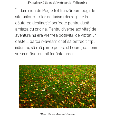
Primăvară în grădinile de la Villandry
În duminica de Paște tot frunzăream paginile
site-urilor oficiilor de turism din regiune în
căutarea destinației perfecte pentru după-
amiaza cu pricina. Pentru diverse activități de
aventură nu era vremea potrivită, de vizitat un
castel… parcă n-aveam chef să petrec timpul
înăuntru, să mă plimb pe malul Loarei, sau prin
vreun orășel nu mă încânta prea […]
Trei. Și cu Azorel patru