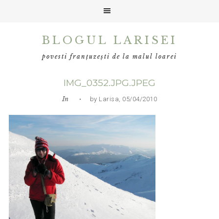
Skip
Skip
Skip
BLOGUL LARISEI
to
to
to
primary
main
primary
povesti franțuzești de la malul loarei
navigation
content
sidebar
IMG_0352.JPG.JPEG
In
• by Larisa, 05/04/2010