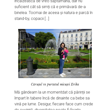
încălzească de vreo săptămână, dar nu
suficient cât să simți că e primăvară de-a
binelea. Tocmai de aceea și natura e parcă în
stand-by, copacii […]
Căruţul vs purtatul micuţei Erika
Mă gândeam la un momentdat că părinții se
împart în tabere încă de dinainte ca bebe sa
vină pe lume. Desigur, fiecare face cum crede
de cuviință, diversitatea poate fi foarte