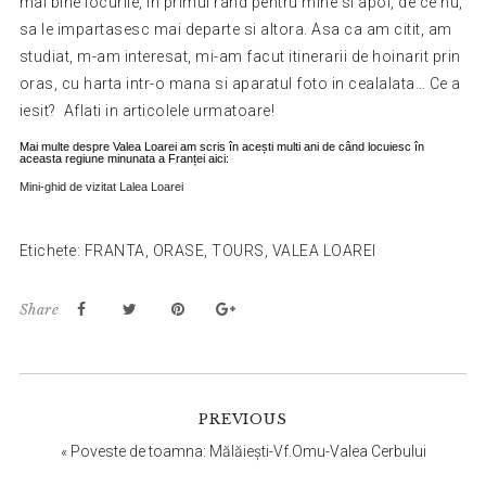
mai bine locurile, in primul rand pentru mine si apoi, de ce nu,
sa le impartasesc mai departe si altora. Asa ca am citit, am
studiat, m-am interesat, mi-am facut itinerarii de hoinarit prin
oras, cu harta intr-o mana si aparatul foto in cealalata… Ce a
iesit? Aflati in articolele urmatoare!
Mai multe despre Valea Loarei am scris în acești multi ani de când locuiesc în
aceasta regiune minunata a Franței aici:
Mini-ghid de vizitat Lalea Loarei
Etichete:
FRANTA
,
ORASE
,
TOURS
,
VALEA LOAREI
Share
Reader
PREVIOUS
Interactions
«
Poveste de toamna: Mălăiești-Vf.Omu-Valea Cerbului