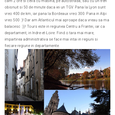
cam 2 ore si ceva cu masina, pe autostrada, sau cu un tren
obisnuit si 50 de minute daca iei un TGV. Pana la Lyon sunt
vreo 400 de km, iar pana la Bordeaux vreo 300. Pana in Alpi
vreo 500 :)! Dar am Atlanticul mai aproape daca vreau sa ma
balacesc :))! Tours este in regiunea Centru a Frantei, iar ca
departament, in Indre-et-Loire. Fiind o tara mai mare,
impartirea administrativa se face mai intai in regiuni si
fiecare regiune in departamente.