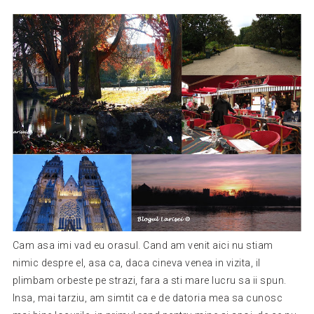
Cam asa imi vad eu orasul. Cand am venit aici nu stiam
nimic despre el, asa ca, daca cineva venea in vizita, il
plimbam orbeste pe strazi, fara a sti mare lucru sa ii spun.
Insa, mai tarziu, am simtit ca e de datoria mea sa cunosc