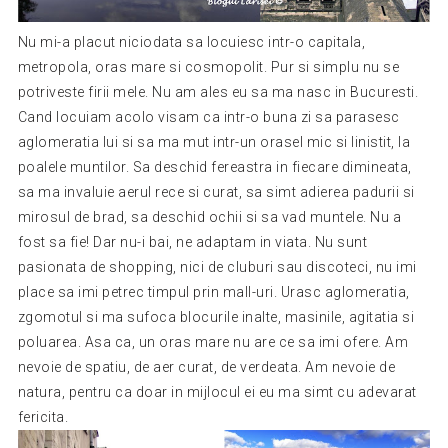
Nu mi-a placut niciodata sa locuiesc intr-o capitala,
metropola, oras mare si cosmopolit. Pur si simplu nu se
potriveste firii mele. Nu am ales eu sa ma nasc in Bucuresti.
Cand locuiam acolo visam ca intr-o buna zi sa parasesc
aglomeratia lui si sa ma mut intr-un orasel mic si linistit, la
poalele muntilor. Sa deschid fereastra in fiecare dimineata,
sa ma invaluie aerul rece si curat, sa simt adierea padurii si
mirosul de brad, sa deschid ochii si sa vad muntele. Nu a
fost sa fie! Dar nu-i bai, ne adaptam in viata. Nu sunt
pasionata de shopping, nici de cluburi sau discoteci, nu imi
place sa imi petrec timpul prin mall-uri. Urasc aglomeratia,
zgomotul si ma sufoca blocurile inalte, masinile, agitatia si
poluarea. Asa ca, un oras mare nu are ce sa imi ofere. Am
nevoie de spatiu, de aer curat, de verdeata. Am nevoie de
natura, pentru ca doar in mijlocul ei eu ma simt cu adevarat
fericita.