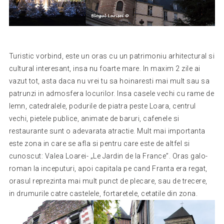
Turistic vorbind, este un oras cu un patrimoniu arhitectural si
cultural interesant, insa nu foarte mare. In maxim 2 zile ai
vazut tot, asta daca nu vrei tu sa hoinaresti mai mult sau sa
patrunzi in admosfera locurilor. Insa casele vechi cu rame de
lemn, catedralele, podurile de piatra peste Loara, centrul
vechi, pietele publice, animate de baruri, cafenele si
restaurante sunt o adevarata atractie. Mult mai importanta
este zona in care se afla si pentru care este de altfel si
cunoscut: Valea Loarei- „Le Jardin de la France”. Oras galo-
roman la inceputuri, apoi capitala pe cand Franta era regat,
orasul reprezinta mai mult punct de plecare, sau de trecere,
in drumurile catre castelele, fortaretele, cetatile din zona.