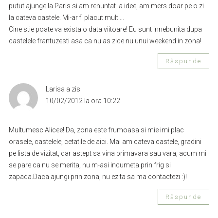
putut ajunge la Paris si am renuntat la idee, am mers doar pe o zi
la cateva castele. Mi-ar fi placut mult …
Cine stie poate va exista o data viitoare! Eu sunt innebunita dupa
castelele frantuzesti asa ca nu as zice nu unui weekend in zona!
Răspunde
Larisa
a zis
10/02/2012 la ora 10:22
Multumesc Alicee! Da, zona este frumoasa si mie imi plac
orasele, castelele, cetatile de aici. Mai am cateva castele, gradini
pe lista de vizitat, dar astept sa vina primavara sau vara, acum mi
se pare ca nu se merita, nu m-asi incumeta prin frig si
zapada.Daca ajungi prin zona, nu ezita sa ma contactezi :)!
Răspunde