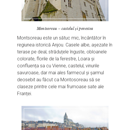
Montsoreau – castelul și povestea
Montsoreau este un sătuc mic, încântător în
regiunea istorică Anjou. Casele albe, așezate în
terase pe deal, străduțele înguste, obloanele
colorate, florile de la ferestre, Loara și
confluența sa cu Vienne, castelul, vinurile
savuroase, dar mai ales farmecul și șarmul
deosebit au făcut ca Montosoreau să se
claseze printre cele mai frumoase sate ale
Franței.