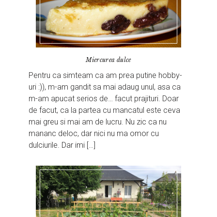
Miercurea dulce
Pentru ca simteam ca am prea putine hobby-
uri :)), m-am gandit sa mai adaug unul, asa ca
m-am apucat serios de… facut prajituri. Doar
de facut, ca la partea cu mancatul este ceva
mai greu si mai am de lucru. Nu zic ca nu
mananc deloc, dar nici nu ma omor cu
dulciurile. Dar imi […]