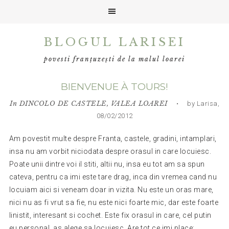
Skip
Skip
Skip
BLOGUL LARISEI
to
to
to
primary
main
primary
povesti franțuzești de la malul loarei
navigation
content
sidebar
BIENVENUE À TOURS!
In
DINCOLO DE CASTELE
,
VALEA LOAREI
• by Larisa,
08/02/2012
Am povestit multe despre Franta, castele, gradini, intamplari,
insa nu am vorbit niciodata despre orasul in care locuiesc.
Poate unii dintre voi il stiti, altii nu, insa eu tot am sa spun
cateva, pentru ca imi este tare drag, inca din vremea cand nu
locuiam aici si veneam doar in vizita. Nu este un oras mare,
nici nu as fi vrut sa fie, nu este nici foarte mic, dar este foarte
linistit, interesant si cochet. Este fix orasul in care, cel putin
eu personal, as alege sa locuiesc. Are tot ce imi place: