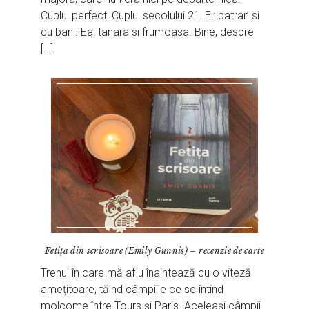
Cuplul perfect! Cuplul secolului 21! El: batran si
cu bani. Ea: tanara si frumoasa. Bine, despre
[…]
Fetița din scrisoare (Emily Gunnis) – recenzie de carte
Trenul în care mă aflu înaintează cu o viteză
amețitoare, tăind câmpiile ce se întind
molcome între Tours și Paris. Aceleași câmpii