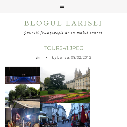
Skip
Skip
Skip
BLOGUL LARISEI
to
to
to
primary
main
primary
povesti franțuzești de la malul loarei
navigation
content
sidebar
TOURS41.JPEG
In
• by Larisa, 08/02/2012