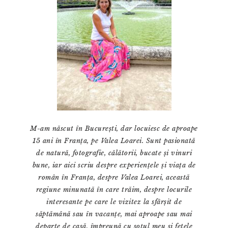
M-am născut în București, dar locuiesc de aproape
15 ani în Franța, pe Valea Loarei. Sunt pasionată
de natură, fotografie, călătorii, bucate și vinuri
bune, iar aici scriu despre experiențele și viața de
român în Franța, despre Valea Loarei, această
regiune minunată în care trăim, despre locurile
interesante pe care le vizitez la sfârșit de
săptămână sau în vacanțe, mai aproape sau mai
departe de casă, împreună cu soțul meu și fetele