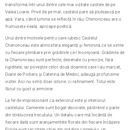
transformă într-unul dintre cele mai vizitate castele de pe
Valea Loarei. Privit de pe mal, castelul pare să plutească pe
apă. Vara, când lumina se reflectă în râu, Chenonceau are o
frumusețe ireală, aproape poetică.
Unul dintre motivele pentru care iubesc Castelul
Chenonceau este atmosfera elegantă și feminină ce se simte
cu fiecare plimbare prin grădinile ce-l înconjoară. Grădinile de
la Chanonceau sunt perfecte, desenate cu precizie, fără
rigiditate, iar poveștile celor două doamne care l-au marcat,
Diane de Poitiers și Caterina de Medici, adaugă profunzime
vizitei. Aici nu simți doar istorie, ci rafinament. Totul este
făcut cu gust și armonie.
La fel de impresionant ca exteriorul este și interiorul
castelului. Camerele sunt bogat decorate, păstrând o parte
din strălucirea trecutului. Un detaliu care mă încântă de
fiecare dată sunt aranjamentele florale din fiecare încăpere.
Florile sunt recoltate chiar din grădina castelului, iar