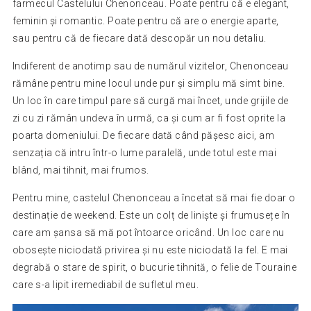
farmecul Castelului Chenonceau. Poate pentru că e elegant,
feminin și romantic. Poate pentru că are o energie aparte,
sau pentru că de fiecare dată descopăr un nou detaliu.
Indiferent de anotimp sau de numărul vizitelor, Chenonceau
rămâne pentru mine locul unde pur și simplu mă simt bine.
Un loc în care timpul pare să curgă mai încet, unde grijile de
zi cu zi rămân undeva în urmă, ca și cum ar fi fost oprite la
poarta domeniului. De fiecare dată când pășesc aici, am
senzația că intru într-o lume paralelă, unde totul este mai
blând, mai tihnit, mai frumos.
Pentru mine, castelul Chenonceau a încetat să mai fie doar o
destinație de weekend. Este un colț de liniște și frumusețe în
care am șansa să mă pot întoarce oricând. Un loc care nu
obosește niciodată privirea și nu este niciodată la fel. E mai
degrabă o stare de spirit, o bucurie tihnită, o felie de Touraine
care s-a lipit iremediabil de sufletul meu.