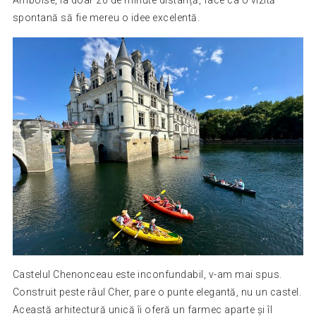
spontană să fie mereu o idee excelentă.
Castelul Chenonceau este inconfundabil, v-am mai spus.
Construit peste râul Cher, pare o punte elegantă, nu un castel.
Această arhitectură unică îi oferă un farmec aparte și îl