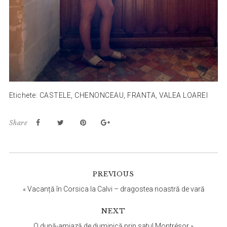
Etichete:
CASTELE
,
CHENONCEAU
,
FRANTA
,
VALEA LOAREI
Share
Reader
PREVIOUS
Interactions
«
Vacanță în Corsica la Calvi – dragostea noastră de vară
NEXT
O după-amiază de duminică prin satul Montrésor
»