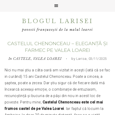
Skip
Skip
Skip
BLOGUL LARISEI
to
to
to
primary
main
primary
povesti franțuzești de la malul loarei
navigation
content
sidebar
CASTELUL CHENONCEAU – ELEGANȚĂ ȘI
FARMEC PE VALEA LOAREI
In
CASTELE
,
VALEA LOAREI
• by Larisa, 03/11/2025
Nici nu mai știu a câta oară am vizitat in acești (iată că se fac
in curând) 15 ani Castelul Chenonceau. Poate a cincea, a
șaptea, poate a zecea. Dar știu sigur că de fiecare dată mă
încearcă aceeași emoție, o combinație de entuziasm,
recunoștință și bucuria de a păși din nou in acest loc de
poveste. Pentru mine,
Castelul Chenonceau este cel mai
frumos castel de pe Valea Loarei
. Iar faptul că locuim la
Amboise, la doar 20 de minute distanță, face ca o vizită