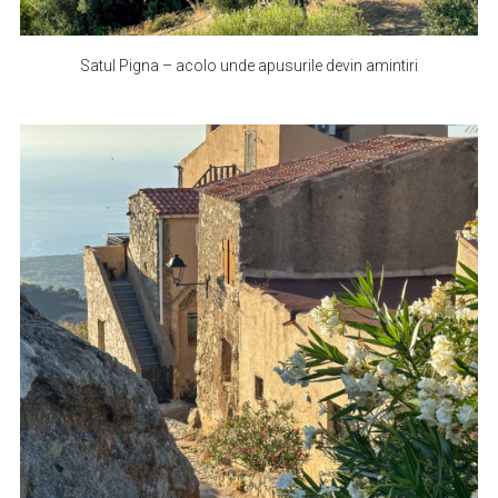
Satul Pigna – acolo unde apusurile devin amintiri