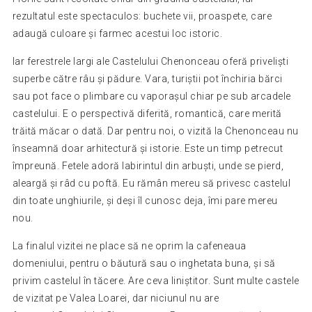
rezultatul este spectaculos: buchete vii, proaspete, care
adaugă culoare și farmec acestui loc istoric.
Iar ferestrele largi ale Castelului Chenonceau oferă priveliști
superbe către râu și pădure. Vara, turiștii pot închiria bărci
sau pot face o plimbare cu vaporașul chiar pe sub arcadele
castelului. E o perspectivă diferită, romantică, care merită
trăită măcar o dată. Dar pentru noi, o vizită la Chenonceau nu
înseamnă doar arhitectură și istorie. Este un timp petrecut
împreună. Fetele adoră labirintul din arbuști, unde se pierd,
aleargă și râd cu poftă. Eu rămân mereu să privesc castelul
din toate unghiurile, și deși îl cunosc deja, îmi pare mereu
nou.
La finalul vizitei ne place să ne oprim la cafeneaua
domeniului, pentru o băutură sau o inghetata buna, și să
privim castelul în tăcere. Are ceva liniștitor. Sunt multe castele
de vizitat pe Valea Loarei, dar niciunul nu are