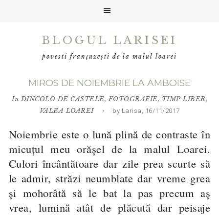
Skip
Skip
Skip
BLOGUL LARISEI
to
to
to
primary
main
primary
povesti franțuzești de la malul loarei
navigation
content
sidebar
MIROS DE NOIEMBRIE LA AMBOISE
In
DINCOLO DE CASTELE
,
FOTOGRAFIE
,
TIMP LIBER
,
VALEA LOAREI
• by Larisa, 16/11/2017
Noiembrie este o lună plină de contraste în
micuțul meu orășel de la malul Loarei.
Culori încântătoare dar zile prea scurte să
le admir, străzi neumblate dar vreme grea
și mohorâtă să le bat la pas precum aș
vrea, lumină atât de plăcută dar peisaje