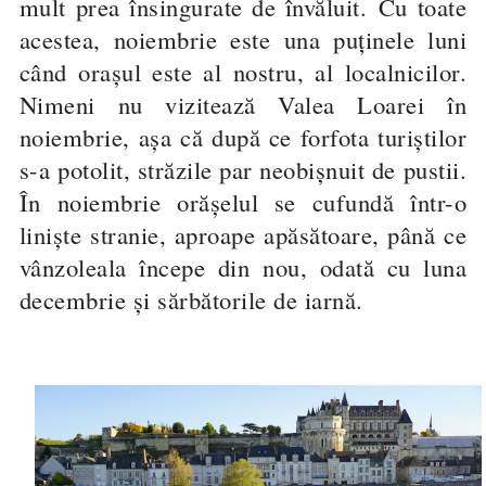
mult prea însingurate de învăluit. Cu toate
acestea, noiembrie este una puținele luni
când orașul este al nostru, al localnicilor.
Nimeni nu vizitează Valea Loarei în
noiembrie, așa că după ce forfota turiștilor
s-a potolit, străzile par neobișnuit de pustii.
În noiembrie orășelul se cufundă într-o
liniște stranie, aproape apăsătoare, până ce
vânzoleala începe din nou, odată cu luna
decembrie și sărbătorile de iarnă.