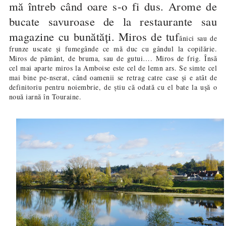
mă întreb când oare s-o fi dus. Arome de
bucate savuroase de la restaurante sau
magazine cu bunătăți. Miros de tuf
ănici sau de
frunze uscate și fumegânde ce mă duc cu gândul la copilărie.
Miros de pământ, de bruma, sau de gutui…. Miros de frig. Însă
cel mai aparte miros la Amboise este cel de lemn ars. Se simte cel
mai bine pe-nserat, când oamenii se retrag catre case și e atât de
definitoriu pentru noiembrie, de știu că odată cu el bate la ușă o
nouă iarnă în Touraine.