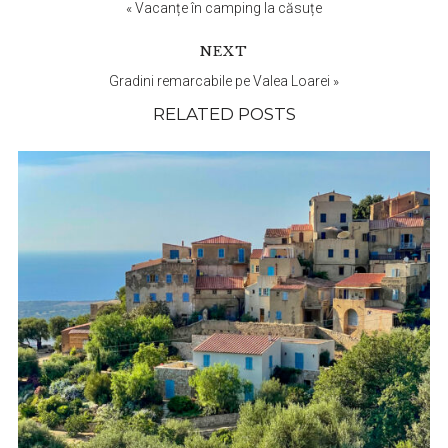
Interactions
«
Vacanțe în camping la căsuțe
NEXT
Gradini remarcabile pe Valea Loarei
»
RELATED POSTS