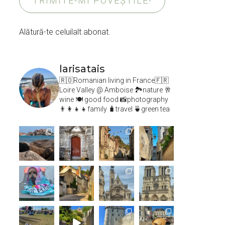
TRIMITE-MI POVEȘTILE!
Alătură-te celuilalt abonat.
larisatais
🇷🇴Romanian living in France🇫🇷
Loire Valley @ Amboise
🏞️nature 🥂
wine 🍽 good food 📸photography
👨‍👩‍👧‍👧family 🧳travel 🍵green tea