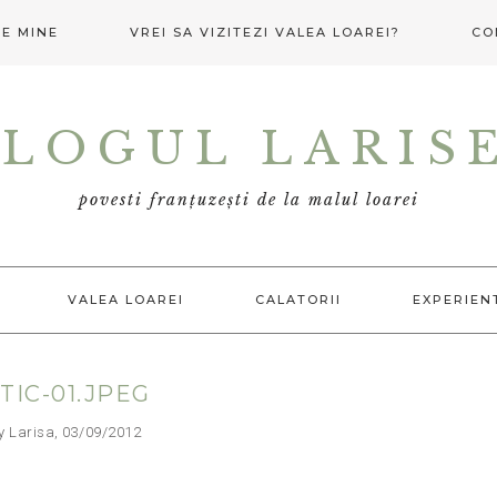
E MINE
VREI SA VIZITEZI VALEA LOAREI?
CO
LOGUL LARIS
povesti franțuzești de la malul loarei
VALEA LOAREI
CALATORII
EXPERIEN
TIC-01.JPEG
arisa, 03/09/2012