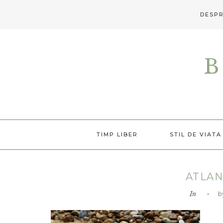
DESPR
Skip
Skip
Skip
to
to
to
B
primary
main
primary
navigation
content
sidebar
TIMP LIBER
STIL DE VIATA
ATLAN
In
• by L