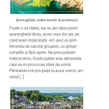
Sparanghelul, vedeta meselor de primăvară
Poate o să râdeți, dar eu am descoperit
sparanghelul târziu, acum vreo doi ani, pe
când eram însărcinată. Am avut un prim
trimestru de sarcină groaznic, cu grețuri
cumplite și fără oprire. Nu prea puteam
mânca nimic, foarte putine erau alimentele
care nu-mi provocau stare de vomă.
Plimbându-mă prin piață la acea vreme, am
văzut […]