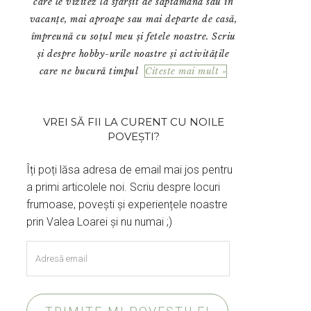
care le vizitez la sfârșit de săptămână sau în
vacanțe, mai aproape sau mai departe de casă,
împreună cu soțul meu și fetele noastre. Scriu
și despre hobby-urile noastre și activitățile
care ne bucură timpul
Citeste mai mult »
VREI SĂ FII LA CURENT CU NOILE
POVEȘTI?
Îți poți lăsa adresa de email mai jos pentru
a primi articolele noi. Scriu despre locuri
frumoase, povești și experiențele noastre
prin Valea Loarei și nu numai ;)
Adresă
email